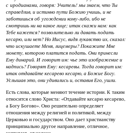
с иродианами, говоря: Учитель! мы знаем, что Ты
справедлив, и истинно пути Божию учишь, и не
заботишься об угождении кому-либо, ибо не
смотришь ни на какое лице; итак скажи нам: как
Тебе кажется? позволительно ли давать подать
кесарю, или нет? Но Иисус, видя лукавство их, сказал:
что искушаете Меня, лицемеры? Покажите Мне
монету, которою платится подать. Они принесли
Ему динарий. И говорит им: чье это изображение и
надпись? Говорят Ему: кесаревы. Тогда говорит им:
итак отдавайте кесарево кесарю, а Божие Богу.
Услышав это, они удивились и, оставив Его, ушли.
Есть слова, которые меняют течение истории. К таким
относится слово Христа: «Отдавайте кесарю кесарево,
а Богу Богово». Оно решительно определяет
отношения между религией и политикой, между
Церковью и государством. Оно дает христианству
принципиально другое направление, отличное,
например, от ислама.