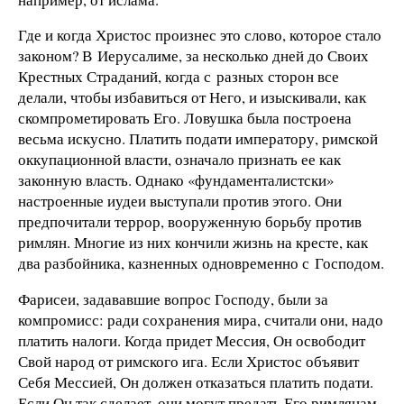
Где и когда Христос произнес это слово, которое стало
законом? В Иерусалиме, за несколько дней до Своих
Крестных Страданий, когда с разных сторон все
делали, чтобы избавиться от Него, и изыскивали, как
скомпрометировать Его. Ловушка была построена
весьма искусно. Платить подати императору, римской
оккупационной власти, означало признать ее как
законную власть. Однако «фундаменталистски»
настроенные иудеи выступали против этого. Они
предпочитали террор, вооруженную борьбу против
римлян. Многие из них кончили жизнь на кресте, как
два разбойника, казненных одновременно с Господом.
Фарисеи, задававшие вопрос Господу, были за
компромисс: ради сохранения мира, считали они, надо
платить налоги. Когда придет Мессия, Он освободит
Свой народ от римского ига. Если Христос объявит
Себя Мессией, Он должен отказаться платить подати.
Если Он так сделает, они могут предать Его римлянам