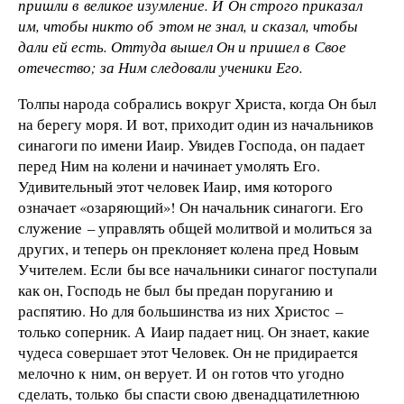
пришли в великое изумление. И Он строго приказал
им, чтобы никто об этом не знал, и сказал, чтобы
дали ей есть. Оттуда вышел Он и пришел в Свое
отечество; за Ним следовали ученики Его.
Толпы народа собрались вокруг Христа, когда Он был
на берегу моря. И вот, приходит один из начальников
синагоги по имени Иаир. Увидев Господа, он падает
перед Ним на колени и начинает умолять Его.
Удивительный этот человек Иаир, имя которого
означает «озаряющий»! Он начальник синагоги. Его
служение – управлять общей молитвой и молиться за
других, и теперь он преклоняет колена пред Новым
Учителем. Если бы все начальники синагог поступали
как он, Господь не был бы предан поруганию и
распятию. Но для большинства из них Христос –
только соперник. А Иаир падает ниц. Он знает, какие
чудеса совершает этот Человек. Он не придирается
мелочно к ним, он верует. И он готов что угодно
сделать, только бы спасти свою двенадцатилетнюю