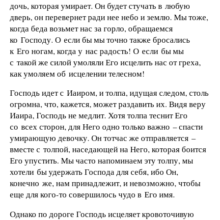
дочь, которая умирает. Он будет стучать в любую
дверь, он перевернет ради нее небо и землю. Мы тоже,
когда беда возьмет нас за горло, обращаемся
ко Господу. О если бы мы точно также бросались
к Его ногам, когда у нас радость! О если бы мы
с такой же силой умоляли Его исцелить нас от греха,
как умоляем об исцелении телесном!
Господь идет с Иаиром, и толпа, идущая следом, столь
огромна, что, кажется, может раздавить их. Видя веру
Иаира, Господь не медлит. Хотя толпа теснит Его
со всех сторон, для Него одно только важно – спасти
умирающую девочку. Он тотчас же отправляется –
вместе с толпой, наседающей на Него, которая боится
Его упустить. Мы часто напоминаем эту толпу, мы
хотели бы удержать Господа для себя, ибо Он,
конечно же, нам принадлежит, и невозможно, чтобы
еще для кого-то совершилось чудо в Его имя.
Однако по дороге Господь исцеляет кровоточивую