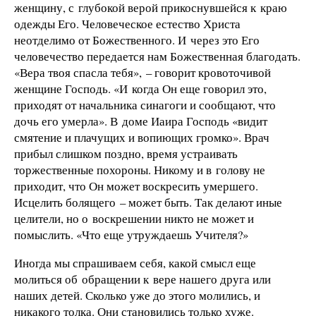
женщину, с глубокой верой прикоснувшейся к краю
одежды Его. Человеческое естество Христа
неотделимо от Божественного. И через это Его
человечество передается нам Божественная благодать.
«Вера твоя спасла тебя», – говорит кровоточивой
женщине Господь. «И когда Он еще говорил это,
приходят от начальника синагоги и сообщают, что
дочь его умерла». В доме Иаира Господь «видит
смятение и плачущих и вопиющих громко». Врач
прибыл слишком поздно, время устраивать
торжественные похороны. Никому и в голову не
приходит, что Он может воскресить умершего.
Исцелить болящего – может быть. Так делают иные
целители, но о воскрешении никто не может и
помыслить. «Что еще утруждаешь Учителя?»
Иногда мы спрашиваем себя, какой смысл еще
молиться об обращении к вере нашего друга или
наших детей. Сколько уже до этого молились, и
никакого толка. Они становились только хуже.