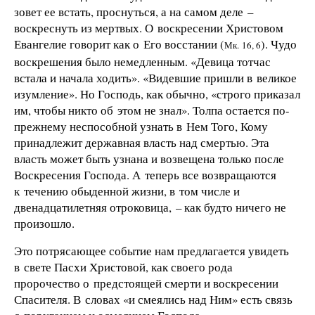
зовет ее встать, проснуться, а на самом деле –
воскреснуть из мертвых. О воскресении Христовом
Евангелие говорит как о Его восстании (
). Чудо
Мк. 16, 6
воскрешения было немедленным. «Девица тотчас
встала и начала ходить». «Видевшие пришли в великое
изумление». Но Господь, как обычно, «строго приказал
им, чтобы никто об этом не знал». Толпа остается по-
прежнему неспособной узнать в Нем Того, Кому
принадлежит державная власть над смертью. Эта
власть может быть узнана и возвещена только после
Воскресения Господа. А теперь все возвращаются
к течению обыденной жизни, в том числе и
двенадцатилетняя отроковица, – как будто ничего не
произошло.
Это потрясающее событие нам предлагается увидеть
в свете Пасхи Христовой, как своего рода
пророчество о предстоящей смерти и воскресении
Спасителя. В словах «и смеялись над Ним» есть связь