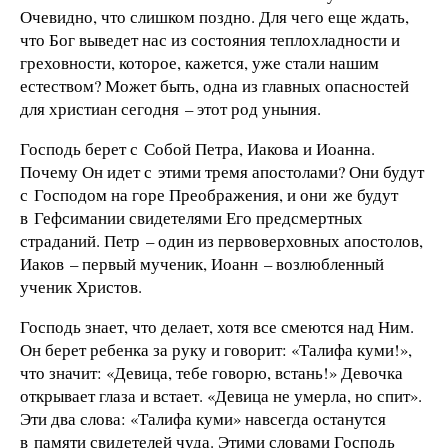
Очевидно, что слишком поздно. Для чего еще ждать,
что Бог выведет нас из состояния теплохладности и
греховности, которое, кажется, уже стали нашим
естеством? Может быть, одна из главных опасностей
для христиан сегодня – этот род уныния.
Господь берет с Собой Петра, Иакова и Иоанна.
Почему Он идет с этими тремя апостолами? Они будут
с Господом на горе Преображения, и они же будут
в Гефсимании свидетелями Его предсмертных
страданий. Петр – один из первоверховных апостолов,
Иаков – первый мученик, Иоанн – возлюбленный
ученик Христов.
Господь знает, что делает, хотя все смеются над Ним.
Он берет ребенка за руку и говорит: «Талифа куми!»,
что значит: «Девица, тебе говорю, встань!» Девочка
открывает глаза и встает. «Девица не умерла, но спит».
Эти два слова: «Талифа куми» навсегда останутся
в памяти свидетелей чуда. Этими словами Господь