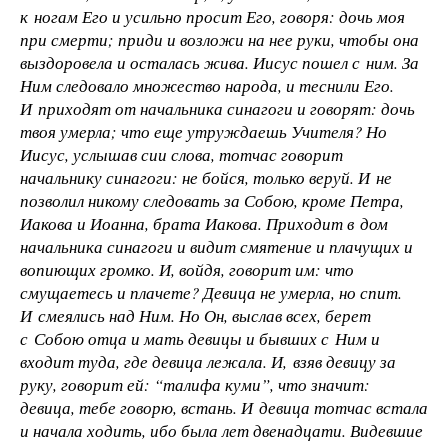
к ногам Его и усильно просит Его, говоря: дочь моя
при смерти; приди и возложи на нее руки, чтобы она
выздоровела и осталась жива. Иисус пошел с ним. За
Ним следовало множество народа, и теснили Его.
И приходят от начальника синагоги и говорят: дочь
твоя умерла; что еще утруждаешь Учителя? Но
Иисус, услышав сии слова, тотчас говорит
начальнику синагоги: не бойся, только веруй. И не
позволил никому следовать за Собою, кроме Петра,
Иакова и Иоанна, брата Иакова. Приходит в дом
начальника синагоги и видит смятение и плачущих и
вопиющих громко. И, войдя, говорит им: что
смущаетесь и плачете? Девица не умерла, но спит.
И смеялись над Ним. Но Он, выслав всех, берет
с Собою отца и мать девицы и бывших с Ним и
входит туда, где девица лежала. И, взяв девицу за
руку, говорит ей: “талифа куми”, что значит:
девица, тебе говорю, встань. И девица тотчас встала
и начала ходить, ибо была лет двенадцати. Видевшие