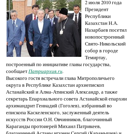
2 июля 2010 года
Президент
Республики
Казахстан Н.А.
Назарбаев посетил
новопостроенный
Свято-Никольский
собор в городе
Темиртау,
построенный по инициативе главы государства,
сообщает
Патриархия.ru
.
Высокого гостя встречали глава Митрополичьего
округа в Республике Казахстан архиепископ
Астанайский и Алма-Атинский Александр, а также
секретарь Епархиального совета Астанайской епархии
архимандрит Геннадий (Гоголев), избранный во
епископа Каскеленского, заслуженный деятель
искусств России О.Н. Овчинников, благочинный
Караганды протоиерей Михаил Патрикеев,
благочинный Астаны игумен Сергий (Карамышев) и