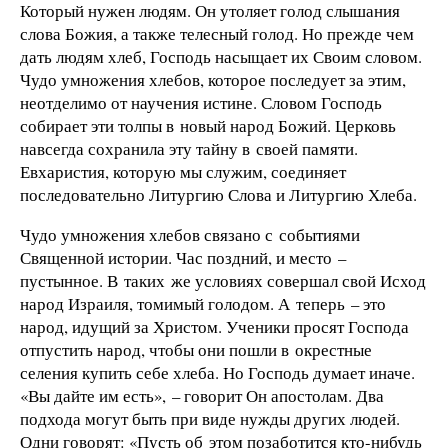
Который нужен людям. Он утоляет голод слышания
слова Божия, а также телесный голод. Но прежде чем
дать людям хлеб, Господь насыщает их Своим словом.
Чудо умножения хлебов, которое последует за этим,
неотделимо от научения истине. Словом Господь
собирает эти толпы в новый народ Божий. Церковь
навсегда сохранила эту тайну в своей памяти.
Евхаристия, которую мы служим, соединяет
последовательно Литургию Слова и Литургию Хлеба.
Чудо умножения хлебов связано с событиями
Священной истории. Час поздний, и место –
пустынное. В таких же условиях совершал свой Исход
народ Израиля, томимый голодом. А теперь – это
народ, идущий за Христом. Ученики просят Господа
отпустить народ, чтобы они пошли в окрестные
селения купить себе хлеба. Но Господь думает иначе.
«Вы дайте им есть», – говорит Он апостолам. Два
подхода могут быть при виде нужды других людей.
Одни говорят: «Пусть об этом позаботится кто-нибудь