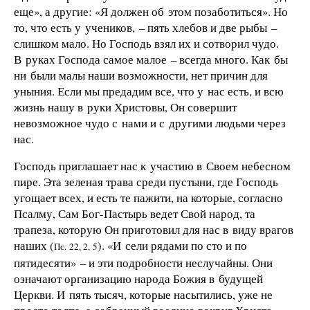
еще», а другие: «Я должен об этом позаботиться». Но
то, что есть у учеников, – пять хлебов и две рыбы –
слишком мало. Но Господь взял их и сотворил чудо.
В руках Господа самое малое – всегда много. Как бы
ни были малы наши возможности, нет причин для
уныния. Если мы предадим все, что у нас есть, и всю
жизнь нашу в руки Христовы, Он совершит
невозможное чудо с нами и с другими людьми через
нас.
Господь приглашает нас к участию в Своем небесном
пире. Эта зеленая трава среди пустыни, где Господь
угощает всех, и есть те пажити, на которые, согласно
Псалму, Сам Бог-Пастырь ведет Свой народ, та
трапеза, которую Он приготовил для нас в виду врагов
наших (
). «И сели рядами по сто и по
Пс. 22, 2, 5
пятидесяти» – и эти подробности неслучайны. Они
означают организацию народа Божия в будущей
Церкви. И пять тысяч, которые насытились, уже не