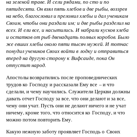
на зеленой траве. И сели рядами, по сто и по
пятидесяти. Он взял пять хлебов и две рыбы, воззрев
на небо, благословил и преломил хлебы и дал ученикам
Своим, чтобы они раздали им; и две рыбы разделил на
всех. И ели все, и насытились. И набрали кусков хлеба
и остатков от рыб двенадцать полных коробов. Было
же евших хлебы около пяти тысяч мужей. И тотчас
понудил учеников Своих войти в лодку и отправиться
вперед на другую сторону к Вифсаиде, пока Он
отпустит народ.
Апостолы возвратились после проповеднических
трудов ко Господу и рассказали Ему все – и что
сделали, и чему научились. Служители Церкви должны
давать отчет Господу за все, что они делают и за все,
чему они учат. Пусть они не делают ничего и не учат
ничему, кроме того, что относится ко Господу, и что
можно потом повторить Ему.
Какую нежную заботу проявляет Господь о Своих