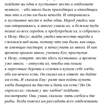
пойдите вы одни в пустынное место и отдохните
немного, – ибо много было приходящих и отходящих,
так что и есть им было некогда. И отправились
в пустынное место в лодке одни. Народ увидел, как
они отправлялись, и многие узнали их; и бежали туда
пешие из всех городов, и предупредили их, и собрались
к Нему. Иисус, выйдя, увидел множество народа и
сжалился над ними, потому что они были, как овцы,
не имеющие пастыря; и начал учить их много. И как
времени прошло много, ученики Его, приступив
к Нему, говорят: место здесь пустынное, а времени
уже много, – отпусти их, чтобы они пошли
в окрестные деревни и селения и купили себе хлеба,
ибо им нечего есть. Он сказал им в ответ: вы дайте
им есть. И сказали Ему: разве нам пойти купить
хлеба динариев на двести и дать им есть? Но Он
спросил их: сколько у вас хлебов? пойдите,
посмотрите. Они, узнав, сказали: пять хлебов и две
рыбы. Тогда повелел им рассадить всех отделениями