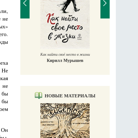
ли,
е не
ых»
го.
ежды
Великомучени
Как найти своё место в жизни
Кирилл Мурышев
еха
? Не
кая
 не
 бы
НОВЫЕ МАТЕРИАЛЫ
 бы
оем
о Он
Увы,