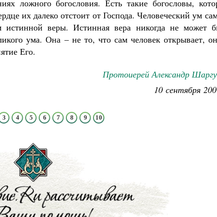
иях ложного богословия. Есть такие богословы, кото
ердце их далеко отстоит от Господа. Человеческий ум са
м истинной веры. Истинная вера никогда не может б
ликого ума. Она – не то, что сам человек открывает, о
ятие Его.
Протоиерей Александр Шаргу
10 сентября 200
3
4
5
6
7
8
9
10