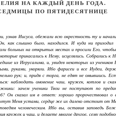
ЕЛИЯ НА КАЖДЫЙ ДЕНЬ ГОДА.
 СЕДМИЦЫ ПО ПЯТИДЕСЯТНИЦЕ
и, узнав Иисуса, обежали всю окрестность ту и начали
Он, как слышно было, находился. И куда ни приходил 
 клали больных на открытых местах и просили Его, чтоб
которые прикасались к Нему, исцелялись. Собрались к 
дшие из Иерусалима, и, увидев некоторых из учеников 
ми, руками, укоряли. Ибо фарисеи и все Иудеи, держ
ельно рук; и, придя с торга, не едят не омывшись. Ес
ться: наблюдать омовение чаш, кружек, котлов и скам
жники: зачем ученики Твои не поступают по преда
б? Он сказал им в ответ: хорошо пророчествовал о в
и чтут Меня устами, сердце же их далеко отстоит от М
поведям человеческим. Ибо вы, оставив заповедь Бож
ия кружек и чаш, и делаете многое другое, сему подобно