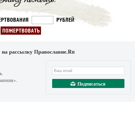
 на рассылку Православие.Ru
ь.
ранник».