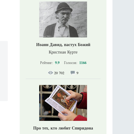
Иоанн Давид, пастух Божий
Кристиан Курте
Рейтинг:
9.9
Голосов:
1166
20 702
9
Про тех, кто любит Спиридона