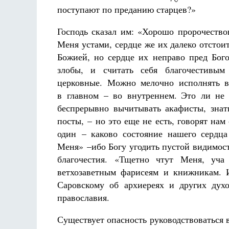
поступают по преданию старцев?»
Господь сказал им: «Хорошо пророчество
Меня устами, сердце же их далеко отстои
Божией, но сердце их неправо пред Бог
злобы, и считать себя благочестивым
церковные. Можно мелочно исполнять в
в главном – во внутреннем. Это ли не
беспрерывно вычитывать акафисты, знат
посты, – но это еще не есть, говорят нам
один – каково состояние нашего сердц
Меня» –ибо Богу угодить пустой видимос
благочестия. «Тщетно чтут Меня, уча 
ветхозаветным фарисеям и книжникам. 
Саровскому об архиереях и других дух
православия.
Существует опасность руководствоваться 