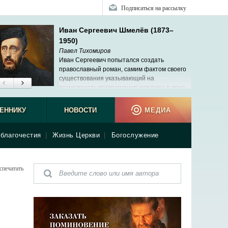
Подписаться на рассылку
Иван Сергеевич Шмелёв (1873–
1950)
Павел Тихомиров
Иван Сергеевич попытался создать
православный роман, самим фактом своего
существования указывающий на
возможность возвращения культуры в лоно
Церкви.
ЕННИКУ
НОВОСТИ
МЕДИА
благочестия
|
Жизнь Церкви
|
Богослужение
спечатать