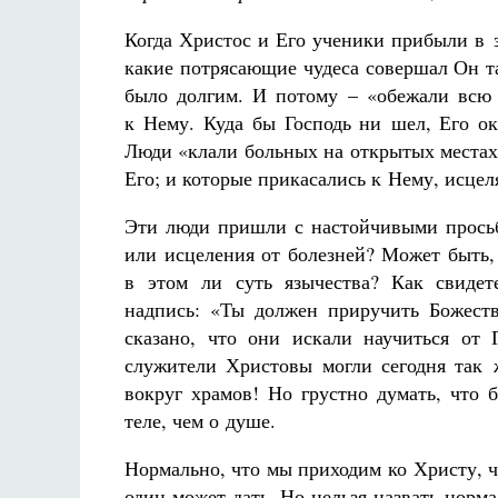
Когда Христос и Его ученики прибыли в 
какие потрясающие чудеса совершал Он та
было долгим. И потому – «обежали всю 
к Нему. Куда бы Господь ни шел, Его ок
Люди «клали больных на открытых местах
Его; и которые прикасались к Нему, исцел
Эти люди пришли с настойчивыми просьба
или исцеления от болезней? Может быть,
в этом ли суть язычества? Как свидет
надпись: «Ты должен приручить Божеств
сказано, что они искали научиться от
служители Христовы могли сегодня так 
вокруг храмов! Но грустно думать, что 
теле, чем о душе.
Нормально, что мы приходим ко Христу, ч
один может дать. Но нельзя назвать норма