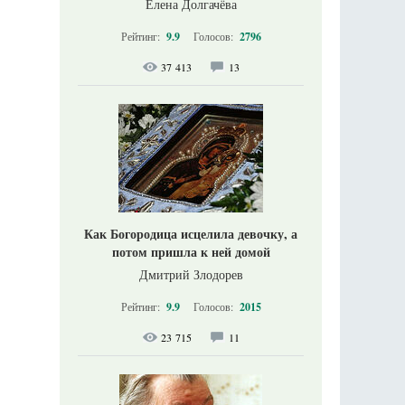
Елена Долгачёва
Рейтинг:
9.9
Голосов:
2796
37 413
13
Как Богородица исцелила девочку, а
потом пришла к ней домой
Дмитрий Злодорев
Рейтинг:
9.9
Голосов:
2015
23 715
11