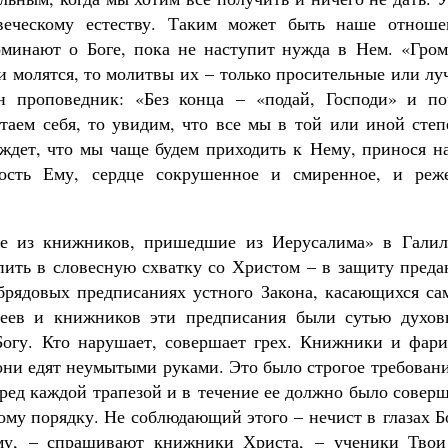
веческому естеству. Таким может быть наше отноше
оминают о Боге, пока не наступит нужда в Нем. «Гром
ни молятся, то молитвы их – только просительные или л
ин проповедник: «Без конца – «подай, Господи» и по
ытаем себя, то увидим, что все мы в той или иной сте
 ждет, что мы чаще будем приходить к Нему, принося н
ость Ему, сердце сокрушенное и смиренное, и реж
е из книжников, пришедшие из Иерусалима» в Галил
пить в словесную схватку со Христом – в защиту преда
брядовых предписаниях устного Закона, касающихся са
еев и книжников эти предписания были сутью духов
Богу. Кто нарушает, совершает грех. Книжники и фари
они едят неумытыми руками. Это было строгое требован
Пред каждой трапезой и в течение ее должно было совер
ому порядку. Не соблюдающий этого – нечист в глазах Б
му, – спрашивают книжники Христа, – ученики Твои