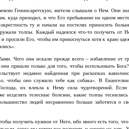
землю Геннисаретскую, жители слышали о Нем. Они зна
м, куда приходил, и что Его пребывание на одном мест
окрестность ту и начали на постелях приносить больн
ружали толпы. Каждый надеялся что-то получить от Не
 и просили Его, чтобы им прикоснуться хотя к краю од
ялись».
ми. Чего они искали прежде всего – избавление от гр
 они пришли только для того, чтобы использовать Бога
ельствует недавно найденная при раскопках вавилонс
о, чтобы оно служило тебе как собака». В Евангелии
 Господа, их влекла к Нему сила чудотворений. Если
же исцелять телесные болезни, какие толпы теснились
большинство людей несравненно больше заботятся о св
тобы получить нужное от Него, ибо много есть того, чт
льным, когда мы хотим все получить и ничего не дать. 