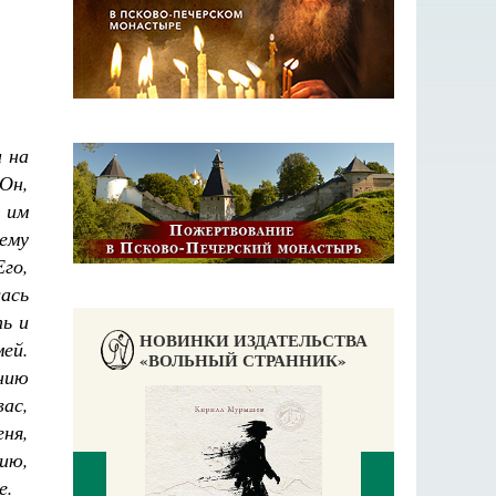
 на
Он,
ы им
Нему
Его,
ась
ть и
НОВИНКИ ИЗДАТЕЛЬСТВА
ей.
«ВОЛЬНЫЙ СТРАННИК»
нию
ас,
еня,
ию,
е.