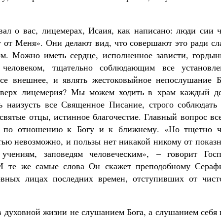
вал о вас, лицемерах, Исаия, как написано: люди сии 
т от Меня». Они делают вид, что совершают это ради с
ом. Можно иметь сердце, исполненное зависти, гордын
 человеком, тщательно соблюдающим все установле
се внешнее, и являть жестоковыйное непослушание Б
 верх лицемерия? Мы можем ходить в храм каждый де
ь наизусть все Священное Писание, строго соблюдать 
 святые отцы, истинное благочестие. Главный вопрос вс
а по отношению к Богу и к ближнему. «Но тщетно ч
тью невозможно, и пользы нет никакой никому от показ
учениям, заповедям человеческим», – говорит Госп
И те же самые слова Он скажет преподобному Сераф
овных лицах последних времен, отступивших от чист
в духовной жизни не слушанием Бога, а слушанием себя