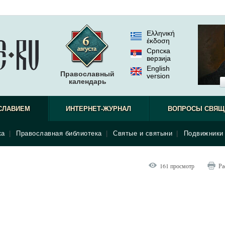
Ελληνική
έκδοση
Српска
верзиjа
English
Православный
version
календарь
СЛАВИЕМ
ИНТЕРНЕТ-ЖУРНАЛ
ВОПРОСЫ СВЯЩ
ка
|
Православная библиотека
|
Святые и святыни
|
Подвижники 
161 просмотр
Ра