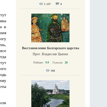
2 107
8
чтут
лавы
и и
ния
огу
нь,
Восстановление Болгарского царства
все
Прот. Владислав Цыпин
егда
тут
Рейтинг:
9.9
Голосов:
20
ного
368
одь
иму
оты
 или