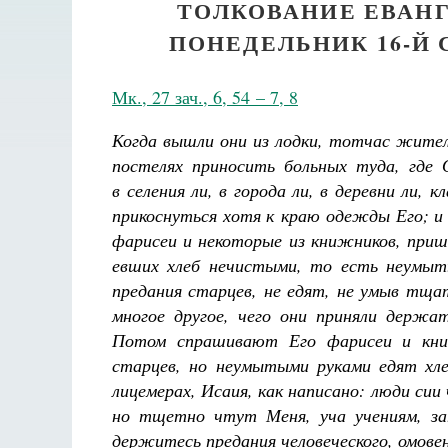
ТОЛКОВАНИЕ ЕВАНГ
ПОНЕДЕЛЬНИК 16-Й
Мк., 27 зач., 6, 54 – 7, 8
Когда вышли они из лодки, тотчас жител
постелях приносить больных туда, где 
в селения ли, в города ли, в деревни ли,
прикоснуться хотя к краю одежды Его; и 
фарисеи и некоторые из книжников, прише
евших хлеб нечистыми, то есть неумыты
предания старцев, не едят, не умыв тщат
многое другое, чего они приняли держа
Потом спрашивают Его фарисеи и кни
старцев, но неумытыми руками едят хле
лицемерах, Исаия, как написано: люди си
но тщетно чтут Меня, уча учениям, за
держитесь предания человеческого, омовен