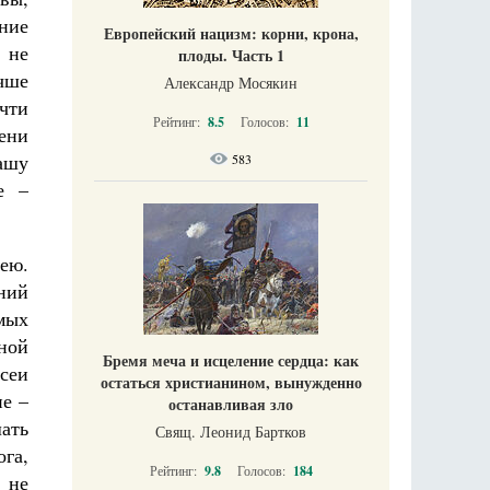
ние
Европейский нацизм: корни, крона,
 не
плоды. Часть 1
учше
Александр Мосякин
чти
Рейтинг:
8.5
Голосов:
11
пени
ашу
583
е –
ею.
ний
мых
ной
Бремя меча и исцеление сердца: как
сеи
остаться христианином, вынужденно
ие –
останавливая зло
шать
Свящ. Леонид Бартков
ога,
Рейтинг:
9.8
Голосов:
184
 не