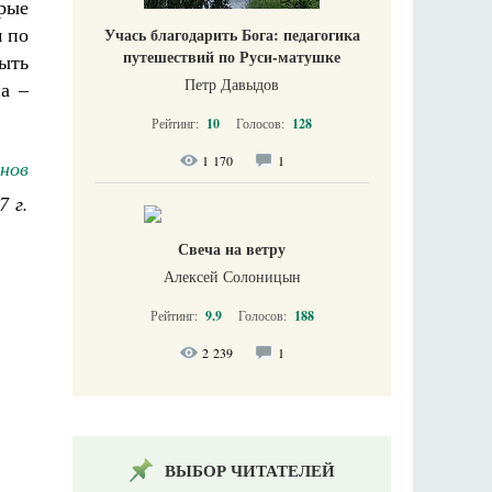
рые
м по
Учась благодарить Бога: педагогика
путешествий по Руси-матушке
ыть
Петр Давыдов
на –
Рейтинг:
10
Голосов:
128
1 170
1
нов
7 г.
Свеча на ветру
Алексей Солоницын
Рейтинг:
9.9
Голосов:
188
2 239
1
ВЫБОР ЧИТАТЕЛЕЙ