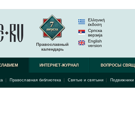
Ελληνική
έκδοση
Српска
верзиjа
English
Православный
version
календарь
СЛАВИЕМ
ИНТЕРНЕТ-ЖУРНАЛ
ВОПРОСЫ СВЯЩ
ка
|
Православная библиотека
|
Святые и святыни
|
Подвижники 