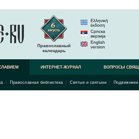
Ελληνική
έκδοση
Српска
верзиjа
English
Православный
version
календарь
СЛАВИЕМ
ИНТЕРНЕТ-ЖУРНАЛ
ВОПРОСЫ СВЯЩ
ка
|
Православная библиотека
|
Святые и святыни
|
Подвижники 