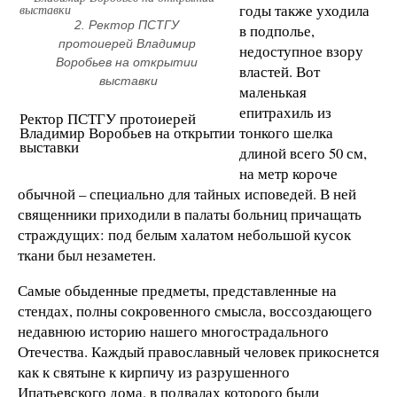
годы также уходила
2. Ректор ПСТГУ 
в подполье,
протоиерей Владимир 
недоступное взору
Воробьев на открытии 
властей. Вот
выставки
маленькая
епитрахиль из
Ректор ПСТГУ протоиерей
Владимир Воробьев на открытии
тонкого шелка
выставки
длиной всего
50 см,
на метр короче
обычной – специально для тайных исповедей. В ней
священники приходили в палаты больниц причащать
страждущих: под белым халатом небольшой кусок
ткани был незаметен.
Самые обыденные предметы, представленные на
стендах, полны сокровенного смысла, воссоздающего
недавнюю историю нашего многострадального
Отечества. Каждый православный человек прикоснется
как к святыне к кирпичу из разрушенного
Ипатьевского дома, в подвалах которого были