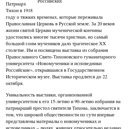
Российских
Патриарх
Тихон в 1918
году о тяжких временах, которые переживала
Православная Церковь в Русской земле. За 20 веков
жизни святой Церкви мученической кончины
удостоились многие тысячи христиан, но самый
большой сонм мучеников дало трагическое ХХ
столетие. Им и посвящена выставка из собрания
Православного Свято-Тихоновского гуманитарного
университета «Новомученики и исповедники
Российские», открывшаяся в Государственном
Историческом музее. Выставка продлится до 22
октября.
Уникальность выставки, организованной
университетом к его 15-летию и 90-летию избрания на
патриарший престол святителя Тихона, заключается в
том, что широкой общественности по сути впервые
представлены материалы о новомучениках и
исповедниках – людях, живших относительно недавно.