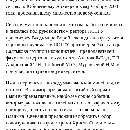
святых, к Юбилейному Архиерейскому Собору 2000
года, прославившему множество новомучеников.
Сегодня уместно напомнить, что икона была сочинена
и писалась под руководством ректора ПСТГУ
протоиерея Владимира Воробьева и декана факультета
церковных художеств ПСТГУ протоиерея Александра
Салтыкова группой иконописцев – преподавателей
факультета церковных художеств Азаровой-Кауц Т.Л.,
Андросовой Т.Н., Глебовой М.О., Муравьевой Н.М. и
при участии студентов университета.
Икона первоначально задумывалась как минейная, но
потом о. Владимир предложил житийный вариант.
Были выбраны главные, наиболее яркие события,
которые расположены в клеймах по географическому
принципу, то есть по епархиям – с севера на юг.
Владыка Ювеналий предложил изобразить Собор
новомучеников на фоне храма Христа Спасителя –
храма-мученика. В центре иконы изображены