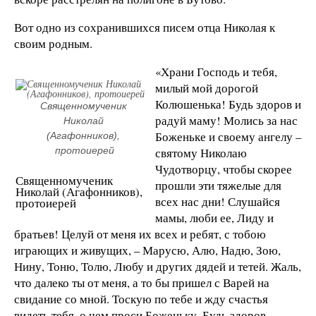
Вот одно из сохранившихся писем отца Николая к
своим родным.
«Храни Господь и тебя,
милый мой дорогой
Колюшенька! Будь здоров и
Священномученик 
радуй маму! Молись за нас
Николай 
Боженьке и своему ангелу –
(Агафонников), 
протоиерей
святому Николаю
Чудотворцу, чтобы скорее
Священномученик
прошли эти тяжелые для
Николай (Агафонников),
всех нас дни! Слушайся
протоиерей
мамы, люби ее, Лиду и
братьев! Целуй от меня их всех и ребят, с тобою
играющих и живущих, – Марусю, Алю, Надю, Зою,
Нину, Тоню, Толю, Любу и других дядей и тетей. Жаль,
что далеко ты от меня, а то бы пришел с Варей на
свидание со мной. Тоскую по тебе и жду счастья
видеть тебя, о чем проси Боженьку. Будь здоров,