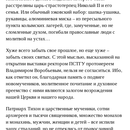
расстреляны царь-страстотерпец Николай II и его
семья. Или обычный зэковский набор: шапка-ушанка,
рукавицы, алюминиевая миска – из пересыльного
пункта колымских лагерей, где, замученные, но не
сломленные духом, погибали православные люди с
молитвой на устах…
Хуже всего забыть свое прошлое, но еще хуже –
забыть своих святых. С этой мыслью, высказанной на
открытии выставки ректором ПСТГУ протоиереем
Владимиром Воробьевым, нельзя не согласиться. Ибо,
как отметил он, благодарная память о подвиге
новомучеников, молитвенное почитание и духовное
преемство с ними являются залогом возрождения
нашей Церкви и нашего народа.
Патриарх Тихон и царственные мученики, сотни
архиереев и тысячи священников, множество монахов
и монахинь, мужчин, женщин и детей – все испили
чашу страданий, но не отреклись от православной