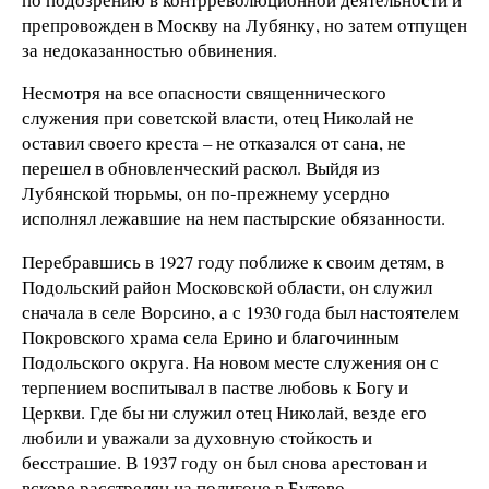
препровожден в Москву на Лубянку, но затем отпущен
за недоказанностью обвинения.
Несмотря на все опасности священнического
служения при советской власти, отец Николай не
оставил своего креста – не отказался от сана, не
перешел в обновленческий раскол. Выйдя из
Лубянской тюрьмы, он по-прежнему усердно
исполнял лежавшие на нем пастырские обязанности.
Перебравшись в 1927 году поближе к своим детям, в
Подольский район Московской области, он служил
сначала в селе Ворсино, а с 1930 года был настоятелем
Покровского храма села Ерино и благочинным
Подольского округа. На новом месте служения он с
терпением воспитывал в пастве любовь к Богу и
Церкви. Где бы ни служил отец Николай, везде его
любили и уважали за духовную стойкость и
бесстрашие. В 1937 году он был снова арестован и
вскоре расстрелян на полигоне в Бутово.