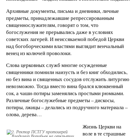
Архивные документы, письма и дневники, личные
предметы, принадлежавшие репрессированным
священнослужителям, говорят о том, что
богослужения не прерывались даже в условиях
советских лагерей. И неиссякаемой победой Церкви
над богоборческими властями выглядит венчальный
венец из колючей проволоки.
Слова церковных служб многие осужденные
священники помнили наизусть и без книг обходились,
но без вина и священных сосудов отслужить литургию
невозможно. Тогда вместо вина брался клюквенный
сок, а чаши-потиры заменялись простыми рюмками.
Различные богослужебные предметы – дискосы,
потиры, лжицы – делались из подручного материала –
олова, дерева…
Жизнь Церкви на
воле в те страшные