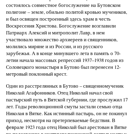
состоялось совместное богослужение на Бутовском
полигоне – земле, обильно политой кровью мучеников,
и был освящен построенный здесь храм в честь
Воскресения Христова. Богослужение возглавили
Патриарх Алексий и митрополит Лавр, в нем
участвовало множество архиереев и священников,
молились миряне и из России, и из русского
зарубежья. А в конце минувшего лета в память о 70-
летии начала массовых репрессий 1937–1938 годов из
Соловецкого монастыря в Бутово был перенесен 12-
метровый поклонный крест.
Один из расстрелянных в Бутово – священномученик
Николай Агафонников. Отец Николай начал свой
пастырский путь в Вятской губернии, где прослужил 17
лет. Годы революционной смуты застали семью отца
Николая в Вятке. Как истинный пастырь, он не покинул
приход, несмотря на претерпеваемые бедствия. В
феврале 1923 года отец Николай был арестован в Вятке
по подозрению в контрреволюционной деятельности и