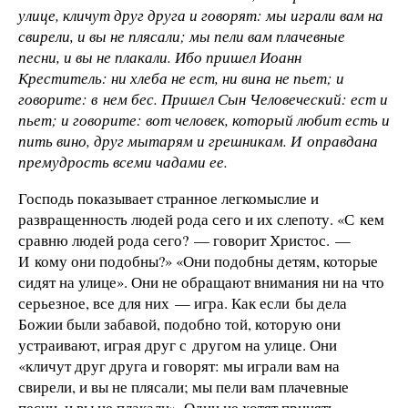
улице, кличут друг друга и говорят: мы играли вам на
свирели, и вы не плясали; мы пели вам плачевные
песни, и вы не плакали. Ибо пришел Иоанн
Креститель: ни хлеба не ест, ни вина не пьет; и
говорите: в нем бес. Пришел Сын Человеческий: ест и
пьет; и говорите: вот человек, который любит есть и
пить вино, друг мытарям и грешникам. И оправдана
премудрость всеми чадами ее.
Господь показывает странное легкомыслие и
развращенность людей рода сего и их слепоту. «С кем
сравню людей рода сего? — говорит Христос. —
И кому они подобны?» «Они подобны детям, которые
сидят на улице». Они не обращают внимания ни на что
серьезное, все для них — игра. Как если бы дела
Божии были забавой, подобно той, которую они
устраивают, играя друг с другом на улице. Они
«кличут друг друга и говорят: мы играли вам на
свирели, и вы не плясали; мы пели вам плачевные
песни, и вы не плакали». Одни не хотят принять