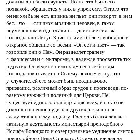
должны они были слушать! Но то, что было его
похвалой, обращается у них в упрек ему. Оттого что
он ни хлеба не ест, ни вина ни пьет, они говорят: в нем
бес. Это — слишком мрачный человек, в таком
неумеренном воздержании — действие сил зла.
Господь наш Иисус Христос имел более свободное и
открытое общение со всеми. «Он ест и пьет» — так
говорили они о Нем. Он разделяет трапезу
с фарисеями и с мытарями, в надежде просветить тех
и других, Он ведет с ними задушевные беседы.
Господь показывает по Своему человечеству, что
у служителей его может быть неодинаковое
призвание, различный образ трудов и проповеди, по-
разному нужный и полезный для Церкви. Не
существует единого стандарта для всех, и никто не
должен поспешно судить о других, если они не
следуют внешнему подвигу. Господь благословляет
активную деятельность монастырей преподобного
Иосифа Волоцкого и созерцательное уединение скитов
преподобного Нила Сорского. С самого начала на