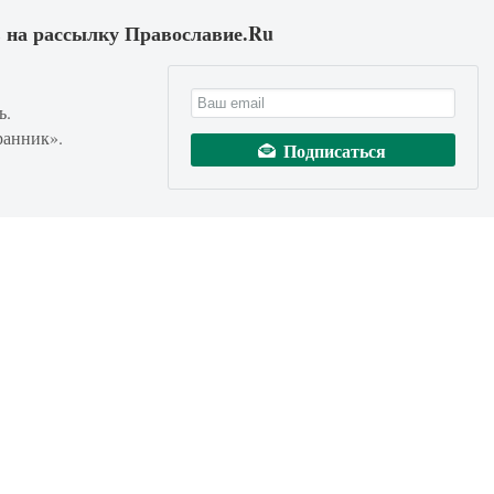
 на рассылку Православие.Ru
ь.
ранник».