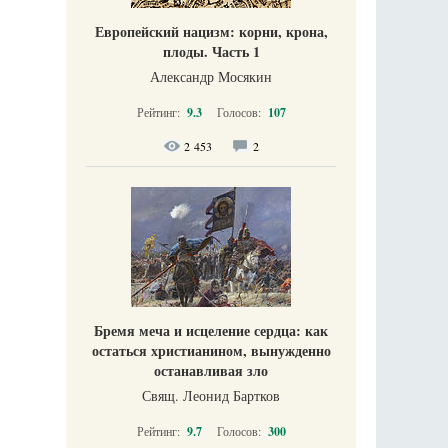
Европейский нацизм: корни, крона,
плоды. Часть 1
Александр Мосякин
Рейтинг:
9.3
Голосов:
107
2 453
2
Бремя меча и исцеление сердца: как
остаться христианином, вынужденно
останавливая зло
Свящ. Леонид Бартков
Рейтинг:
9.7
Голосов:
300