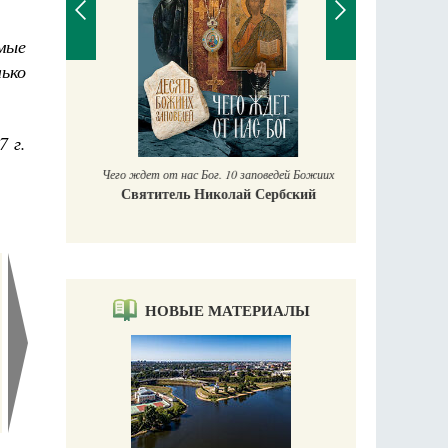
мые
ько
П
Е
аучись у
7 г.
Чего ждет от нас Бог. 10 заповедей Божиих
Святитель Николай Сербский
НОВЫЕ МАТЕРИАЛЫ