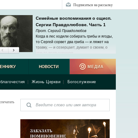
Подписаться на рассылку
Семейные воспоминания о сщисп.
Сергии Правдолюбове. Часть 1
Прот. Сергий Правдолюбов
Когда в лес ходили собирать грибы и ягоды,
то Сергей сорвет два гриба — и ляжет на
травку, — и созерцает, думает о своем, о
чем-то возвышенном.
священ
ЕННИКУ
НОВОСТИ
МЕДИА
благочестия
|
Жизнь Церкви
|
Богослужение
спечатать