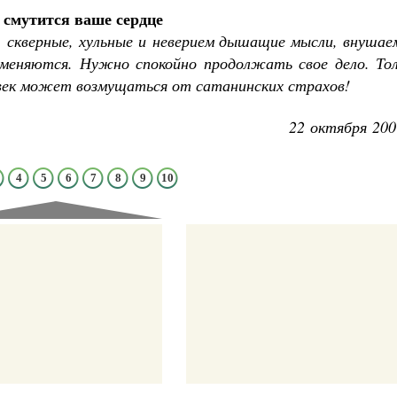
 смутится ваше сердце
 скверные, хульные и неверием дышащие мысли, внушае
вменяются. Нужно спокойно продолжать свое дело. Тол
век может возмущаться от сатанинских страхов!
Великомученик Георгий Победоносец. Н
22 октября 200
святого
Роман Котов
Как найти своё место в жизни
Кирилл Мурышев
4
5
6
7
8
9
10