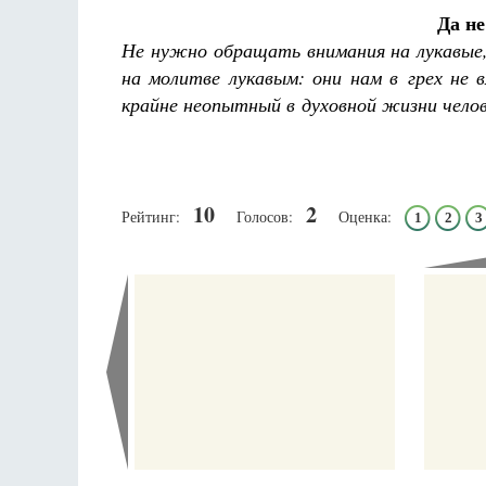
Да не
Не нужно обращать внимания на лукавые,
на молитве лукавым: они нам в грех не 
крайне неопытный в духовной жизни чело
Разлуки не будет
Фредерика де Грааф
10
2
Рейтинг:
Голосов:
Оценка:
1
2
3