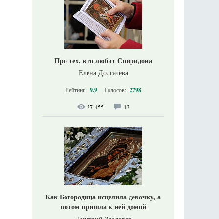
Про тех, кто любит Спиридона
Елена Долгачёва
Рейтинг:
9.9
Голосов:
2798
37 455
13
Как Богородица исцелила девочку, а
потом пришла к ней домой
Дмитрий Злодорев