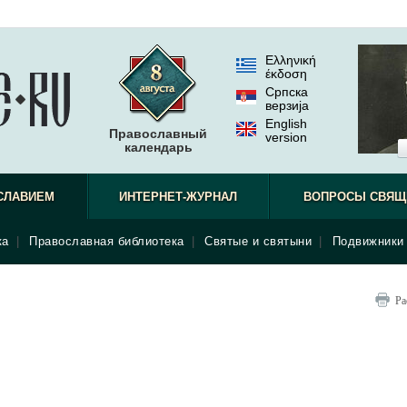
Ελληνική
έκδοση
Српска
верзиjа
English
Православный
version
календарь
СЛАВИЕМ
ИНТЕРНЕТ-ЖУРНАЛ
ВОПРОСЫ СВЯЩ
ка
|
Православная библиотека
|
Святые и святыни
|
Подвижники 
Ра