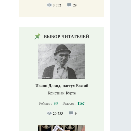
3 752
29
ВЫБОР ЧИТАТЕЛЕЙ
Иоанн Давид, пастух Божий
Кристиан Курте
Рейтинг:
9.9
Голосов:
1167
20 735
9