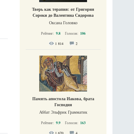
Тверь как терапия: от Григория
Сороки до Валентина Сидорова
Оксана Головко
Рейтинг:
9.8
Голосов:
106
1 814
2
Память апостола Иакова, брата
Господня
Аббат Эльфрик Грамматик
Рейтинг:
9.9
Голосов:
163
1 670
4