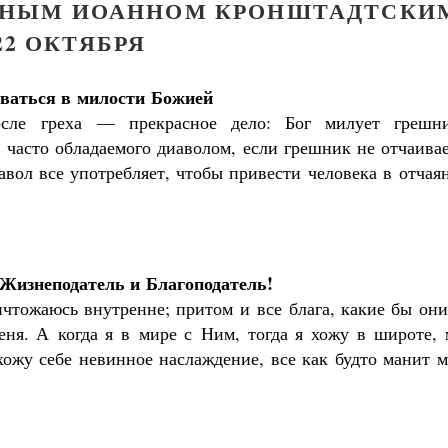
ДНЫМ ИОАННОМ КРОНШТАДТСКИ
22 ОКТЯБРЯ
ваться в милости Божией
сле греха — прекрасное дело: Бог милует грешни
, часто обладаемого диаволом, если грешник не отчаива
авол все употребляет, чтобы привести человека в отчая
 Жизнеподатель и Благоподатель!
ичтожаюсь внутренне; притом и все блага, какие бы он
еня. А когда я в мире с Ним, тогда я хожу в широте, 
ахожу себе невинное наслаждение, все как будто манит 