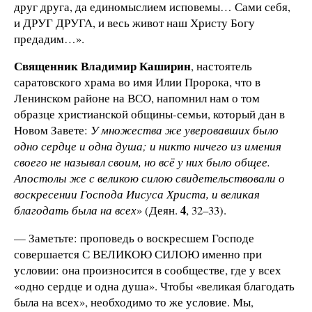
друг друга, да единомыслием исповемы… Сами себя,
и ДРУГ ДРУГА, и весь живот наш Христу Богу
предадим…».
Священник Владимир Каширин
, настоятель
саратовского храма во имя Илии Пророка, что в
Ленинском районе на ВСО, напомнил нам о том
образце христианской общины-семьи, который дан в
Новом Завете:
У множества же уверовавших было
одно сердце и одна душа; и никто ничего из имения
своего не называл своим, но всё у них было общее.
Апостолы же с великою силою свидетельствовали о
воскресении Господа Иисуса Христа, и великая
4
благодать была на всех
» (Деян.
, 32–33).
— Заметьте: проповедь о воскресшем Господе
совершается С ВЕЛИКОЮ СИЛОЮ именно при
условии: она произносится в сообществе, где у всех
«одно сердце и одна душа». Чтобы «великая благодать
была на всех», необходимо то же условие. Мы,