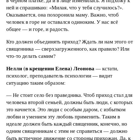
в черном платке, да и в лице изменилась. Я подхожу к
ней и спрашиваю: «Милая, что у тебя случилось?».
Оказывается, она похоронила маму. Важно, чтоб
человек в горе не оставался одиноким. У нас всё
общее — и горе, и радость.
Кто должен объединять приход? Ждать ли нам этого от
священника — сверхзагруженного, как правило? Или
что-то делать самим?
Нелли (в крещении Елена) Леонова
— кстати,
психолог, преподаватель психологии — видит
ситуацию таким образом:
— Не стоит село без праведника. Чтоб приход стал для
человека второй семьей, должны быть люди, с которых
это начнется. Это люди с особым даром, с избытком
любви и умением эту любовь применить. Таким в
идеале должен быть каждый священник, конечно, но
одним священникам с этим не справиться — должно
быть встречное движение со стороны прихожан. Да, к