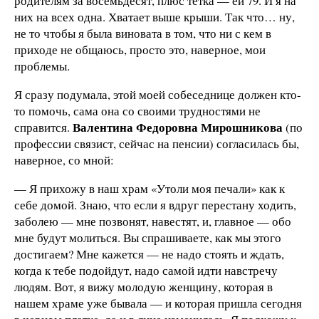
родителям за восемьдесят, плюс тетка — ей 79. И я на
них на всех одна. Хватает выше крыши. Так что… ну,
не то чтобы я была виновата в том, что ни с кем в
приходе не общаюсь, просто это, наверное, мои
проблемы.
Я сразу подумала, этой моей собеседнице должен кто-
то помочь, сама она со своими трудностями не
Валентина Федоровна Мирошникова
справится.
(по
профессии связист, сейчас на пенсии) согласилась бы,
наверное, со мной:
— Я прихожу в наш храм «Утоли моя печали» как к
себе домой. Знаю, что если я вдруг перестану ходить,
заболею — мне позвонят, навестят, и, главное — обо
мне будут молиться. Вы спрашиваете, как мы этого
достигаем? Мне кажется — не надо стоять и ждать,
когда к тебе подойдут, надо самой идти навстречу
людям. Вот, я вижу молодую женщину, которая в
нашем храме уже бывала — и которая пришла сегодня