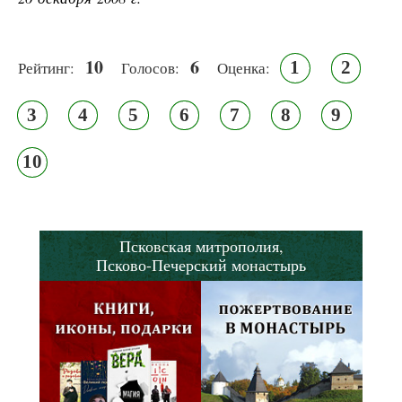
10
6
1
2
Рейтинг:
Голосов:
Оценка:
3
4
5
6
7
8
9
10
Псковская митрополия,
Псково-Печерский монастырь