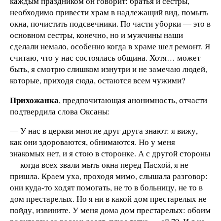
каждым праздником он говорит: братья и сестры,
необходимо привести храм в надлежащий вид, помыть
окна, почистить подсвечники. По части уборки — это в
основном сестры, конечно, но и мужчины наши
сделали немало, особенно когда в храме шел ремонт. Я
считаю, что у нас состоялась община. Хотя… может
быть, я смотрю слишком изнутри и не замечаю людей,
которые, приходя сюда, остаются всем чужими?
Прихожанка
, предпочитающая анонимность, отчасти
подтвердила слова Оксаны:
— У нас в церкви многие друг друга знают: я вижу,
как они здороваются, обнимаются. Но у меня
знакомых нет, и я стою в сторонке. А с другой стороны
— когда всех звали мыть окна перед Пасхой, я не
пришла. Краем уха, проходя мимо, слышала разговор:
они куда-то ходят помогать, не то в больницу, не то в
дом престарелых. Но я ни в какой дом престарелых не
пойду, извините. У меня дома дом престарелых: обоим