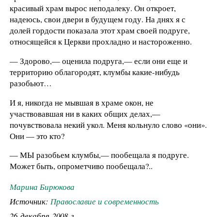
красивый храм вырос неподалеку. Он откроет,
надеюсь, свои двери в будущем году. На днях я с
долей гордости показала этот храм своей подруге,
относящейся к Церкви прохладно и настороженно.
— Здорово,— оценила подруга,— если они еще и
территорию облагородят, клумбы какие-нибудь
разобьют…
И я, никогда не мывшая в храме окон, не
участвовавшая ни в каких общих делах,—
почувствовала некий укол. Меня кольнуло слово «они».
Они — это кто?
— МЫ разобьем клумбы,— пообещала я подруге.
Может быть, опрометчиво пообещала?..
Марина Бирюкова
Источник:
Православие и современность
26 декабря 2008 г.