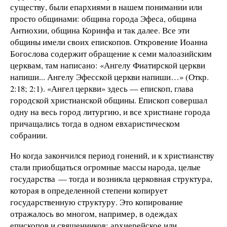
существу, были епархиями в нашем понимании или
просто общинами: община города Эфеса, община
Антиохии, община Коринфа и так далее. Все эти
общины имели своих епископов. Откровение Иоанна
Богослова содержит обращение к семи малоазийским
церквам, там написано: «Ангелу Фиатирской церкви
напиши... Ангелу Эфесской церкви напиши…» (Откр.
2:18; 2:1). «Ангел церкви» здесь — епископ, глава
городской христианской общины. Епископ совершал
одну на весь город литургию, и все христиане города
причащались тогда в одном евхаристическом
собрании.
Но когда закончился период гонений, и к христианству
стали приобщаться огромные массы народа, целые
государства — тогда и возникла церковная структура,
которая в определенной степени копирует
государственную структуру. Это копирование
отражалось во многом, например, в одеждах
епископов и священников: архиерейское или