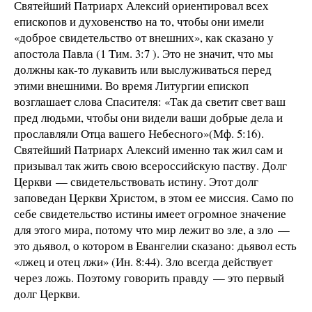
Святейший Патриарх Алексий ориентировал всех
епископов и духовенство на то, чтобы они имели
«доброе свидетельство от внешних», как сказано у
апостола Павла (1 Тим. 3:7 ). Это не значит, что мы
должны как-то лукавить или выслуживаться перед
этими внешними. Во время Литургии епископ
возглашает слова Спасителя: «Так да светит свет ваш
пред людьми, чтобы они видели ваши добрые дела и
прославляли Отца вашего Небесного»(Мф. 5:16).
Святейший Патриарх Алексий именно так жил сам и
призывал так жить свою всероссийскую паству. Долг
Церкви — свидетельствовать истину. Этот долг
заповедан Церкви Христом, в этом ее миссия. Само по
себе свидетельство истины имеет огромное значение
для этого мира, потому что мир лежит во зле, а зло —
это дьявол, о котором в Евангелии сказано: дьявол есть
«лжец и отец лжи» (Ин. 8:44). Зло всегда действует
через ложь. Поэтому говорить правду — это первый
долг Церкви.