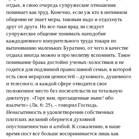
отдых, в свою очередь супружеские отношения
понимает как труд. Конечно, если уж кто в интимном
общении не знает меры, таковым надо и отдохнуть
друг от друга. Но все-таки вряд ли следует
супружеское общение понимать наподобие
каждодневного изнурительного труда токаря по
вытачиванию маленьких Буратино, от чего в качестве
отдыха иногда можно и про молитву вспомнить. Такое
понимание брака достойно ученых-холостяков и не
годится для подлинной православной семьи, в которой
есть своя иерархия ценностей – духовного, душевного
и телесного, и каждой сфере отводится свое
положенное место без посягательств на тотальную
диктатуру. «Горе вам, пресыщенные ныне! ибо
взалчете» (Лк. 6: 25), – говорил Господь.
Ненасытимость в удовлетворении собственных
плотских желаний обернется духовной
опустошенностью и алчбой. К сожалению, в наше
время пост все больше воспринимается лишь как