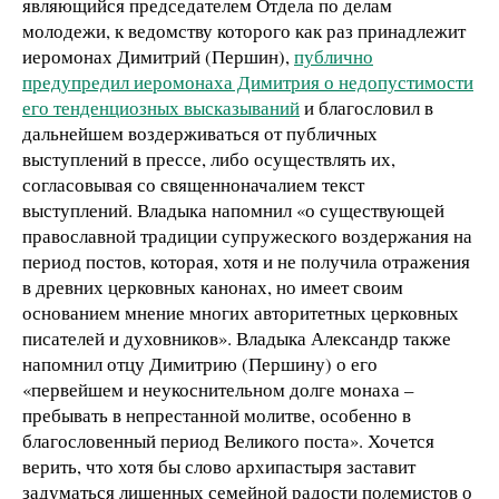
являющийся председателем Отдела по делам
молодежи, к ведомству которого как раз принадлежит
иеромонах Димитрий (Першин),
публично
предупредил иеромонаха Димитрия о недопустимости
его тенденциозных высказываний
и благословил в
дальнейшем воздерживаться от публичных
выступлений в прессе, либо осуществлять их,
согласовывая со священноначалием текст
выступлений. Владыка напомнил «о существующей
православной традиции супружеского воздержания на
период постов, которая, хотя и не получила отражения
в древних церковных канонах, но имеет своим
основанием мнение многих авторитетных церковных
писателей и духовников». Владыка Александр также
напомнил отцу Димитрию (Першину) о его
«первейшем и неукоснительном долге монаха –
пребывать в непрестанной молитве, особенно в
благословенный период Великого поста». Хочется
верить, что хотя бы слово архипастыря заставит
задуматься лишенных семейной радости полемистов о