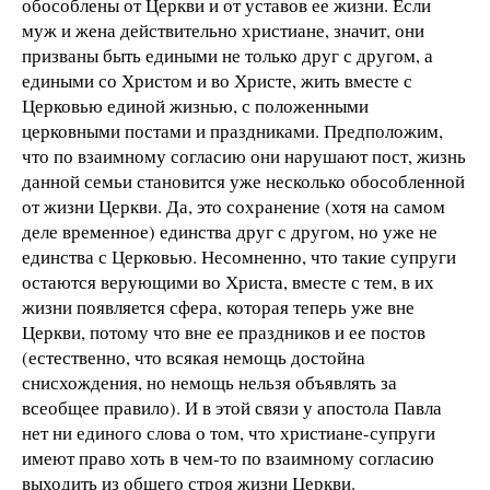
обособлены от Церкви и от уставов ее жизни. Если
муж и жена действительно христиане, значит, они
призваны быть едиными не только друг с другом, а
едиными со Христом и во Христе, жить вместе с
Церковью единой жизнью, с положенными
церковными постами и праздниками. Предположим,
что по взаимному согласию они нарушают пост, жизнь
данной семьи становится уже несколько обособленной
от жизни Церкви. Да, это сохранение (хотя на самом
деле временное) единства друг с другом, но уже не
единства с Церковью. Несомненно, что такие супруги
остаются верующими во Христа, вместе с тем, в их
жизни появляется сфера, которая теперь уже вне
Церкви, потому что вне ее праздников и ее постов
(естественно, что всякая немощь достойна
снисхождения, но немощь нельзя объявлять за
всеобщее правило). И в этой связи у апостола Павла
нет ни единого слова о том, что христиане-супруги
имеют право хоть в чем-то по взаимному согласию
выходить из общего строя жизни Церкви.