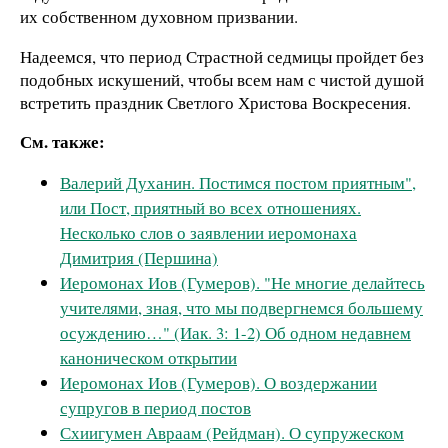
их собственном духовном призвании.
Надеемся, что период Страстной седмицы пройдет без
подобных искушений, чтобы всем нам с чистой душой
встретить праздник Светлого Христова Воскресения.
См. также:
Валерий Духанин. Постимся постом приятным",
или Пост, приятный во всех отношениях.
Несколько слов о заявлении иеромонаха
Димитрия (Першина)
Иеромонах Иов (Гумеров). "Не многие делайтесь
учителями, зная, что мы подвергнемся большему
осуждению…" (Иак. 3: 1-2) Об одном недавнем
каноническом открытии
Иеромонах Иов (Гумеров). О воздержании
супругов в период постов
Схиигумен Авраам (Рейдман). О супружеском