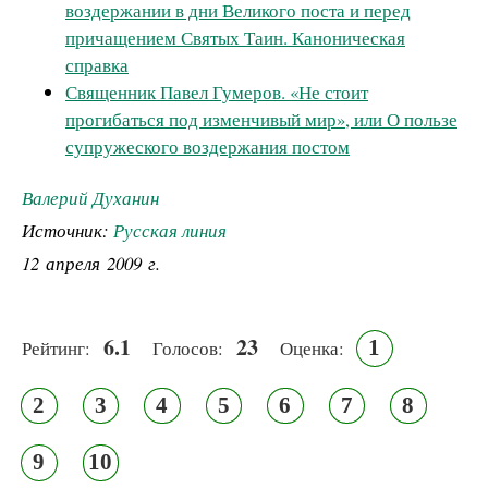
воздержании в дни Великого поста и перед
причащением Святых Таин. Каноническая
справка
Священник Павел Гумеров. «Не стоит
прогибаться под изменчивый мир», или О пользе
супружеского воздержания постом
Валерий Духанин
Источник:
Русская линия
12 апреля 2009 г.
6.1
23
1
Рейтинг:
Голосов:
Оценка:
2
3
4
5
6
7
8
9
10