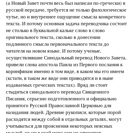
(а Новый Завет почти весь был написан по-гречески) в
русской передаче, требуется не только филологическое
чутье, но и внутреннее ощущение смысла конкретного
текста. И потому основная задача переводчика состоит
не столько в буквальной кальке слово в слово
оригинального текста, сколько в донесении
подлинного смысла первоначального текста до
читателя на новом языке. И потому ученые,
осуществлявшие Синодальный перевод Нового Завета,
привели слова апостола Павла из Первого послания к
коринфянам именно в том виде, в каком мы его имеем
(кстати, в таком же виде они приводятся и в ныне
издаваемых греческих текстах). Вряд ли стоит
стыдиться синодального перевода Священного
Писания, серьезно подготовленного и официально
принятого Русской Православной Церковью для
назидания людей. Древние рукописи, которые порой
расходятся между собой в отдельных деталях, могут
учитываться для прояснения некоторых неясных
мыслей, но ни в коей мере они не отменяют