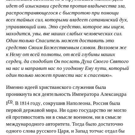
идет об изыскании средств против владычества зла,
распространяющегося с быстротою при помощи
всех тайных сил, которыми владеет сатанинский дух,
управляющий ими. Это средство, которое мы ищем,
находится, увы, вне наших слабых человеческих сил.
Один только Спаситель может доставить это
средство Своим Божественным словом. Воззовем же
к Нему от всей полноты, от всей глубины наших
сердец, да сподобит Он послать Духа Своего Святого
на нас и направит нас по угодному Ему пути, который
один только может привести нас к спасению».
Именно идеей христианского служения была
проникнута вся деятельность Императора Александра
го
I
. В 1814 году, сокрушив Наполеона, Россия была
первой державой мира. Ни одно государство не могло
ей противостоять ни в смысле военном, ни в смысле
международного авторитета. Тогда было достаточно
одного слова русского Царя, и Запад тотчас отдал бы