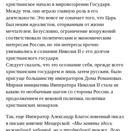
христианское начало в мировоззрении Государя.
Между тем, оно играло главную роль в его
деятельности. Это вовсе не означает того, что Царь
был неким идеалистом, оторванным от жизни
мечтателем. Безусловно, ограничение вооружений
соответствовало политическим и экономическим
интересам России, но эти интересы прочно
увязывались в сознании Николая II с его долгом
христианского государя.
Следует сказать, что это осознание себя, прежде всего
христианским государем и лишь затем русским, было
присуще большинству императоров Дома Романовых.
Мирная инициатива Императора Николая II стала не
каким-то необычным шагом со стороны России, а
продолжением ее вековой политики, политики
христианских монархов.
Так, еще Император Александр Благословенный писал
в письме княгине Мещерской: «
Мы заняты здесь
важнейшей заботой, но и труднейшей также. Дело