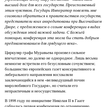
высший долг для всех государств. Преисполненный
этим чувством, Государь Император повелеть мне
соизволил обратиться к правительствам государств,
представители коих аккредитованы при Высочайшем
Дворе, с предложением о созыве конференции в видах
обсуждения этой важной задачи. С Божьей
помощью, конференция эта могла бы стать добрым
предзнаменованием для грядущего века
».
Циркуляр графа Муравьева произвел сильное
впечатление, но далеко не однородное. Лишь весьма
немногие встретили его безусловным сочувствием;
большинство европейских газет консервативного и
либерального направления восхваляли
заключающийся в нем «великодушный почин
миролюбивого Государя», но считали его
непрактичным и неосуществимым.
В 1898 году по инициативе Николая II в Гааге
собралась первая конференция по ограничению