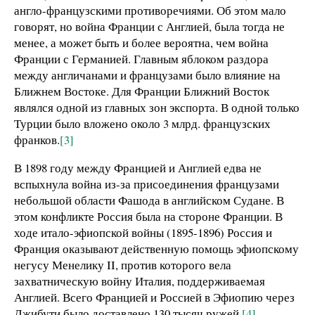
англо-французскими противоречиями. Об этом мало
говорят, но война Франции с Англией, была тогда не
менее, а может быть и более вероятна, чем война
Франции с Германией. Главным яблоком раздора
между англичанами и французами было влияние на
Ближнем Востоке. Для Франции Ближний Восток
являлся одной из главных зон экспорта. В одной только
Турции было вложено около 3 млрд. французских
франков.
[3]
В 1898 году между Францией и Англией едва не
вспыхнула война из-за присоединения французами
небольшой области Фашода в английском Судане. В
этом конфликте Россия была на стороне Франции. В
ходе итало-эфиопской войны (1895-1896) Россия и
Франция оказывают действенную помощь эфиопскому
негусу Менелику II, против которого вела
захватническую войну Италия, поддерживаемая
Англией. Всего Францией и Россией в Эфиопию через
Джибути было доставлено 130 тысяч ружей.
[4]