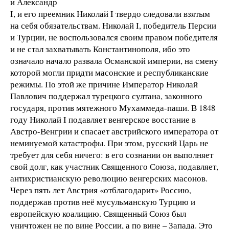
и Александр
I, и его преемник Николай I твердо следовали взятым
на себя обязательствам. Николай I, победитель Персии
и Турции, не воспользовался своим правом победителя
и не стал захватывать Константинополя, ибо это
означало начало развала Османской империи, на смену
которой могли придти масонские и республиканские
режимы. По этой же причине Император Николай
Павлович поддержал турецкого султана, законного
государя, против мятежного Мухаммеда-паши. В 1848
году Николай I подавляет венгерское восстание в
Австро-Венгрии и спасает австрийского императора от
неминуемой катастрофы. При этом, русский Царь не
требует для себя ничего: в его сознании он выполняет
свой долг, как участник Священного Союза, подавляет,
антихристианскую революцию венгерских масонов.
Через пять лет Австрия «отблагодарит» Россию,
поддержав против неё мусульманскую Турцию и
европейскую коалицию. Священный Союз был
уничтожен не по вине России, а по вине – Запада. Это