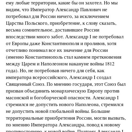
ему любые территории, какие бы он захотел. Но мы
видим, что Император Александр Павлович не
потребовал для России ничего, за исключением
Царства Польского, приобретение, к слову сказать,
весьма сомнительное, доставившее России
впоследствии много забот. Александр I не потребовал
от Европы даже Константинополя и проливов, хотя
отчетливо понимал все их значение для России
(именно Константинополь стал камнем преткновения
между Царем и Наполеоном накануне войны 1812
года). Но, не потребовав ничего для себя, как
императора всероссийского, Александр I создал
Священный Союз. По мнению государя, этот Союз был
призван объединить монархическую Европу против
масонской и богоборческой опасности. Александр I
стремился не допустить нового Наполеона, стремился
не допустить новой глобальной войны. Большие
территориальные приобретения России, могли вызвать,
по мнению Императора Александра, повод к новому
противостоянию, к новой войне. Поэтому Александр I