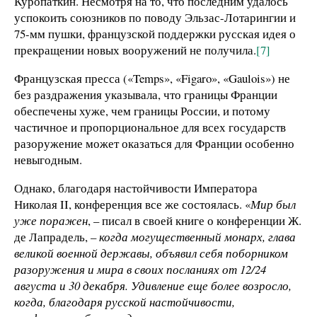
Куропаткин. Несмотря на то, что последним удалось
успокоить союзников по поводу Эльзас-Лотарингии и
75-мм пушки, французской поддержки русская идея о
прекращении новых вооружений не получила.
[7]
Французская пресса («Temps», «Figaro», «Gaulois») не
без раздражения указывала, что границы Франции
обеспечены хуже, чем границы России, и потому
частичное и пропорциональное для всех государств
разоружение может оказаться для Франции особенно
невыгодным.
Однако, благодаря настойчивости Императора
Николая II, конференция все же состоялась. «
Мир был
уже поражен
, – писал в своей книге о конференции Ж.
де Лапрадель, –
когда могущественный монарх, глава
великой военной державы, объявил себя поборником
разоружения и мира в своих посланиях от 12/24
августа и 30 декабря. Удивление еще более возросло,
когда, благодаря русской настойчивости,