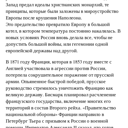
Запад предал идеалы христианских монархий, те
принципы, которые были заложены в мироустройство
Европы после крушения Наполеона.
Это предательство превратило Европу в большой
котел, в котором температура постоянно накалялась. В
новых условиях Россия вновь делала все, чтобы не
допустить большой войны, или гегемонии одной
европейской державы над другой.
В 1871 году Франция, которая в 1853 году вместе с
Англией участвовала в агрессии против России,
потерпела сокрушительное поражение от прусской
армии. Опьяненное быстрой победой, прусское
руководство стремилось уничтожить Францию как
великую державу. Бисмарк планировал расчленение
французского государства, включение многих его
территорий в состав Второго рейха. «Правительство
национальной обороны» Франции направило в
Петербург Тьера с призывом к России о военной
помощи. Император Александр II сказал, что готов