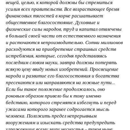
вещей, целью, к которой должны бы стремиться
усилия всех правительств. Все возрастающее бремя
финансовых тягостей в корне расшатывает
общественное благосостояние. Духовные и
физические силы народов, труд и капитал отвлечены
в большей своей части от естественного назначения
и расточаются непроизводительно. Сотни миллионов
расходуются на приобретение страшных средств
истребления, которые, сегодня представляясь
последним словом науки, завтра должны потерять
всякую цену ввиду новых изобретений. Просвещение
народа и развитие его благосостояния и богатства
пресекаются или направляются на ложные пути...
Если бы такое положение продолжалось, оно
роковым образом привело бы к тому именно
бедствию, которого стремятся избегнуть и перед
ужасами которого заранее содрогается мысль
человека. Положить предел непрерывным
вооружениям и изыскать средства предупредить
угрожающие всему миру несчастья – таков ныне