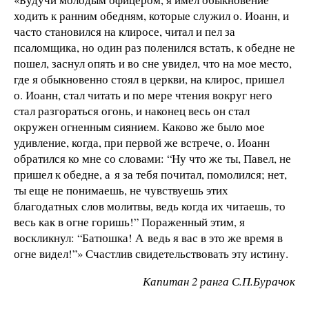
ходить к ранним обедням, которые служил о. Иоанн, и
часто становился на клиросе, читал и пел за
псаломщика, но один раз поленился встать, к обедне не
пошел, заснул опять и во сне увидел, что на мое место,
где я обыкновенно стоял в церкви, на клирос, пришел
о. Иоанн, стал читать и по мере чтения вокруг него
стал разгораться огонь, и наконец весь он стал
окружен огненным сиянием. Каково же было мое
удивление, когда, при первой же встрече, о. Иоанн
обратился ко мне со словами: “Ну что же ты, Павел, не
пришел к обедне, а я за тебя почитал, помолился; нет,
ты еще не понимаешь, не чувствуешь этих
благодатных слов молитвы, ведь когда их читаешь, то
весь как в огне горишь!” Пораженный этим, я
воскликнул: “Батюшка! А ведь я вас в это же время в
огне видел!”» Счастлив свидетельствовать эту истину.
Капитан 2 ранга С.П.Бурачок