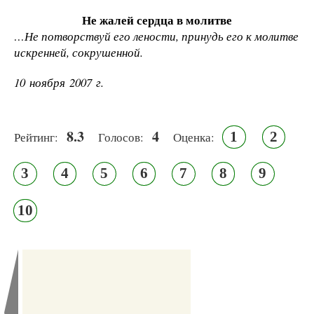
Н
е жалей сердца в молитве
…Не потворствуй его лености, принудь его к молитве
искренней, сокрушенной.
10 ноября 2007 г.
8.3
4
1
2
Рейтинг:
Голосов:
Оценка:
3
4
5
6
7
8
9
10