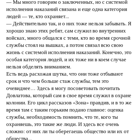
— Мы много говорим о заключенных, но с системой
исполнения наказаний связана и еще одна категория
людей — те, кто охраняет...
— Действительно так, и о них тоже нельзя забывать. Я
хорошо знаю этих ребят, сам служил во внутренних
войсках, много общался с теми, кто во время срочной
службы стоял на вышках, а потом связал всю свою
жизнь с системой исполнения наказаний. Конечно, это
особая категория людей, и их тоже ни в коем случае
нельзя обделять вниманием.
Есть ведь расхожая шутка, что они тоже отбывают
срок и что чем больше стаж службы, тем это
очевиднее… Здесь я могу посоветовать почитать
Довлатова, который сам в свое время служил в охране
колонии. Его цикл рассказов «Зона» правдив, и в то же
время там с таким горьким подано главное: оценка
службы, необходимость помнить, что те, кого ты
охраняешь, это такие же люди. И здесь все очень
сложно: от них ли ты оберегаешь общество или их от
общества...