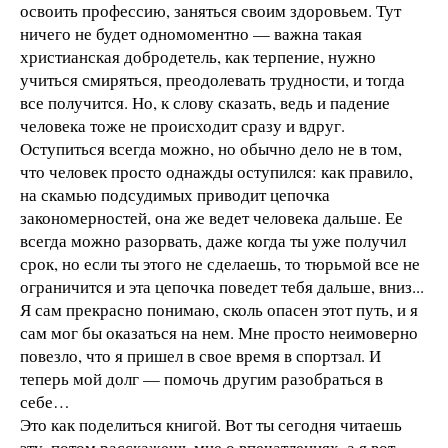
освоить профессию, заняться своим здоровьем. Тут
ничего не будет одномоментно — важна такая
христианская добродетель, как терпение, нужно
учиться смиряться, преодолевать трудности, и тогда
все получится. Но, к слову сказать, ведь и падение
человека тоже не происходит сразу и вдруг.
Оступиться всегда можно, но обычно дело не в том,
что человек просто однажды оступился: как правило,
на скамью подсудимых приводит цепочка
закономерностей, она же ведет человека дальше. Ее
всегда можно разорвать, даже когда ты уже получил
срок, но если ты этого не сделаешь, то тюрьмой все не
ограничится и эта цепочка поведет тебя дальше, вниз...
Я сам прекрасно понимаю, сколь опасен этот путь, и я
сам мог бы оказаться на нем. Мне просто неимоверно
повезло, что я пришел в свое время в спортзал. И
теперь мой долг — помочь другим разобраться в
себе…
Это как поделиться книгой. Вот ты сегодня читаешь
эту, потом расскажешь мне о впечатлениях, а я вот