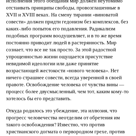
исполнения этого обещания мир должен неутомимо
отстаивать принципы свободы, провозглашенные в
XVII и XVIII веках. На смену тирании «виноватой
совести» должен придти гедонизм без комплексов, без
каких-либо попыток его подавления. Радикализм
подобных программ воодушевляет, и в то же время
постоянно приводит людей в растерянность. Мир
сознает, что все не так просто. За этой радостной
упрощенностью жизни ощущается присутствие
невидимой идеологии или даже принятие
возрастающей жестокости «нового человека». Нет
ничего страшнее совести, всегда уверенной в своей
правоте. Освобождение человека от чувства вины —
процесс более двусмысленный, чем тот, каким кому-то
хотелось бы его представить.
Откуда родилось это убеждение, эта иллюзия, что
прогресс человечества неотделим от обретения им
такого освобождения? Известно, что против
христианского догмата о первородном грехе, против