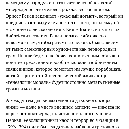
немецкому народу» он называет нелепой клеветой
утверждение, что человек рождается грешником.
Эрнест Ренан заклинает «ужасный догмат», который он
предписывает выдумке апостола Павла, поскольку об
этом ничего не сказано ни в Книге Бытия, ни в других
библейских текстах. Ренан полагает абсолютно
невозможным, чтобы разумный человек был зависим
от таких смехотворных художеств как первородный
грех. Ницше будет еще более воинственным, объявив
понятие греха, вины и вообще морали изобретением
священников, которое помогает им лучше порабощать
людей. Против этой «теологической лжи» автор
«генеалогии морали» будет постоянно метать гневные
громы и молнии.
А между тем для внимательного духовного взора
жизнь — даже в чисто внешнем аспекте — никогда не
перестает подтверждать истинность этого учения
Церкви. Революционный хаос и террор во Франции в
1792-1794 годах был следствием забвения греховного