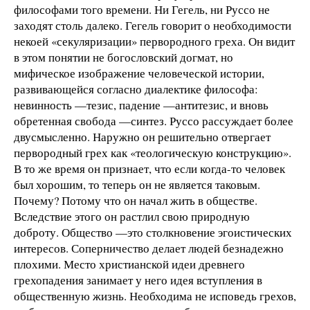
философами того времени. Ни Гегель, ни Руссо не
заходят столь далеко. Гегель говорит о необходимости
некоей «секуляризации» первородного греха. Он видит
в этом понятии не богословский догмат, но
мифическое изображение человеческой истории,
развивающейся согласно диалектике философа:
невинность —тезис, падение —антитезис, и вновь
обретенная свобода —синтез. Руссо рассуждает более
двусмысленно. Наружно он решительно отвергает
первородный грех как «теологическую конструкцию».
В то же время он признает, что если когда-то человек
был хорошим, то теперь он не является таковым.
Почему? Потому что он начал жить в обществе.
Вследствие этого он растлил свою природную
доброту. Общество —это столкновение эгоистических
интересов. Соперничество делает людей безнадежно
плохими. Место христианской идеи древнего
грехопадения занимает у него идея вступления в
общественную жизнь. Необходима не исповедь грехов,