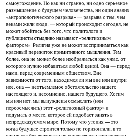
самоугождение. Но как ни странно, ни одно серьезное
размышление о будущем человечества, ни один анализ
«антропологического разрыва» — разрыва с тем, чем
веками жили люди, — который происходит сегодня, не
может обойтись без того, что политологи и
публицисты стыдливо называют «религиозным
фактором». Религия уже не может восприниматься как
красивый пережиток примитивного мышления. Тем
более, она не может более изображаться как ужас, от
которого нужно избавиться любой ценой. Она — перед
нами, перед современным обществом. Вне
зависимости от того, находимся ли мы вне или внутри
нее, она — неотъемлемое обстоятельство нашего
настоящего и, несомненно, нашего будущего. Хотим
мы или нет, мы вынуждены осмыслить (или
переосмыслить) этот «религиозный фактор» и
подумать о месте, которое ей подобает занять в
непредсказуемом мире. Потому что утопия — это
когда будущее строится только по горизонтали, в то
время как без вертикали не существует и горизонтали.