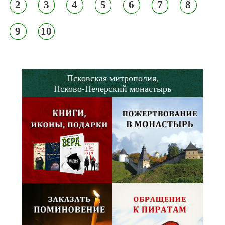
2
3
4
5
6
7
8
9
10
Псковская митрополия,
Псково-Печерский монастырь