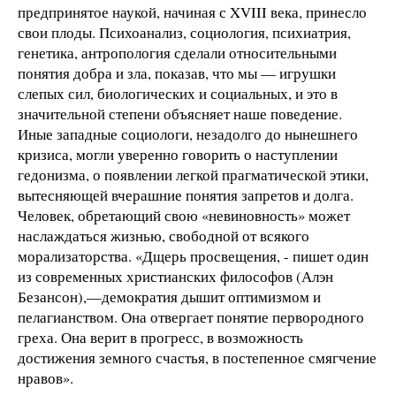
предпринятое наукой, начиная с XVIII века, принесло
свои плоды. Психоанализ, социология, психиатрия,
генетика, антропология сделали относительными
понятия добра и зла, показав, что мы — игрушки
слепых сил, биологических и социальных, и это в
значительной степени объясняет наше поведение.
Иные западные социологи, незадолго до нынешнего
кризиса, могли уверенно говорить о наступлении
гедонизма, о появлении легкой прагматической этики,
вытесняющей вчерашние понятия запретов и долга.
Человек, обретающий свою «невиновность» может
наслаждаться жизнью, свободной от всякого
морализаторства. «Дщерь просвещения, - пишет один
из современных христианских философов (Алэн
Безансон),—демократия дышит оптимизмом и
пелагианством. Она отвергает понятие первородного
греха. Она верит в прогресс, в возможность
достижения земного счастья, в постепенное смягчение
нравов».