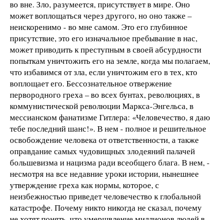
во вне. Зло, разумеется, присутствует в мире. Оно
может воплощаться через другого, но оно также –
неискоренимо - во мне самом. Это его глубинное
присутствие, это его изначальное пребывание в нас,
может приводить к преступным в своей абсурдности
попыткам уничтожить его на земле, когда мы полагаем,
что избавимся от зла, если уничтожим его в тех, кто
воплощает его. Бессознательное отвержение
первородного греха – во всех бунтах, революциях, в
коммунистической революции Маркса-Энгельса, в
мессианском фанатизме Гитлера: «Человечество, я даю
тебе последний шанс!». В нем - полное и решительное
освобождение человека от ответственности, а также
оправдание самых чудовищных злодеяний палачей
большевизма и нацизма ради всеобщего блага. В нем, -
несмотря на все недавние уроки истории, нынешнее
утверждение греха как нормы, которое, с
неизбежностью приведет человечество к глобальной
катастрофе. Почему никто никогда не сказал, почему
не хотят понять, что умерщвление миллионов людей в