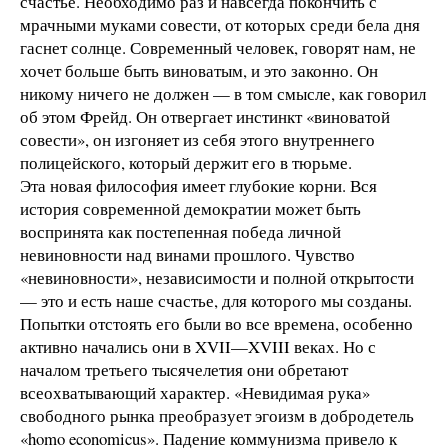
счастье. Необходимо раз и навсегда покончить с
мрачными муками совести, от которых среди бела дня
гаснет солнце. Современный человек, говорят нам, не
хочет больше быть виноватым, и это законно. Он
никому ничего не должен — в том смысле, как говорил
об этом Фрейд. Он отвергает инстинкт «виноватой
совести», он изгоняет из себя этого внутреннего
полицейского, который держит его в тюрьме.
Эта новая философия имеет глубокие корни. Вся
история современной демократии может быть
воспринята как постепенная победа личной
невиновности над винами прошлого. Чувство
«невиновности», независимости и полной открытости
— это и есть наше счастье, для которого мы созданы.
Попытки отстоять его были во все времена, особенно
активно начались они в XVII—XVIII веках. Но с
началом третьего тысячелетия они обретают
всеохватывающий характер. «Невидимая рука»
свободного рынка преобразует эгоизм в добродетель
«homo economicus». Падение коммунизма привело к