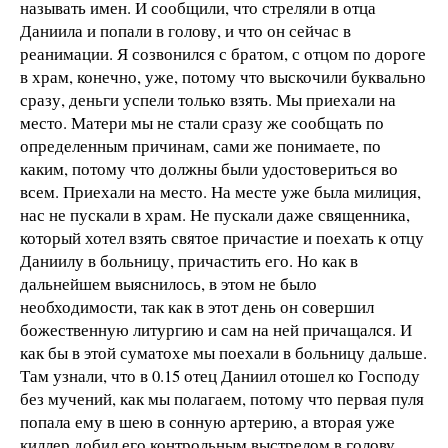
называть имен. И сообщили, что стреляли в отца
Даниила и попали в голову, и что он сейчас в
реанимации. Я созвонился с братом, с отцом по дороге
в храм, конечно, уже, потому что выскочили буквально
сразу, деньги успели только взять. Мы приехали на
место. Матери мы не стали сразу же сообщать по
определенным причинам, сами же понимаете, по
каким, потому что должны были удостовериться во
всем. Приехали на место. На месте уже была милиция,
нас не пускали в храм. Не пускали даже священника,
который хотел взять святое причастие и поехать к отцу
Даниилу в больницу, причастить его. Но как в
дальнейшем выяснилось, в этом не было
необходимости, так как в этот день он совершил
божественную литургию и сам на ней причащался. И
как бы в этой суматохе мы поехали в больницу дальше.
Там узнали, что в 0.15 отец Даниил отошел ко Господу
без мучений, как мы полагаем, потому что первая пуля
попала ему в шею в сонную артерию, а вторая уже
киллер добил его контрольным выстрелом в голову,