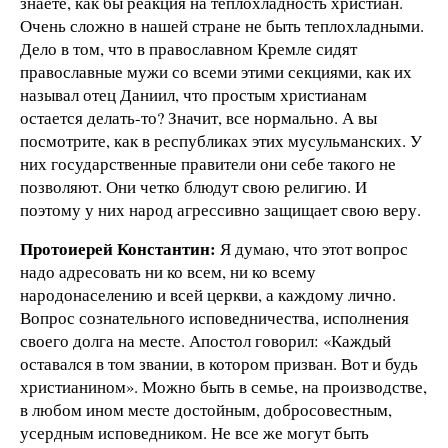
знаете, как бы реакция на теплохладность христиан.
Очень сложно в нашей стране не быть теплохладными.
Дело в том, что в православном Кремле сидят
православные мужи со всеми этими секциями, как их
называл отец Даниил, что простым христианам
остается делать-то? Значит, все нормально. А вы
посмотрите, как в республиках этих мусульманских. У
них государственные правители они себе такого не
позволяют. Они четко блюдут свою религию. И
поэтому у них народ агрессивно защищает свою веру.
Протоиерей Константин:
Я думаю, что этот вопрос
надо адресовать ни ко всем, ни ко всему
народонаселению и всей церкви, а каждому лично.
Вопрос сознательного исповедничества, исполнения
своего долга на месте. Апостол говорил: «Каждый
оставался в том звании, в котором призван. Вот и будь
христианином». Можно быть в семье, на производстве,
в любом ином месте достойным, добросовестным,
усердным исповедником. Не все же могут быть