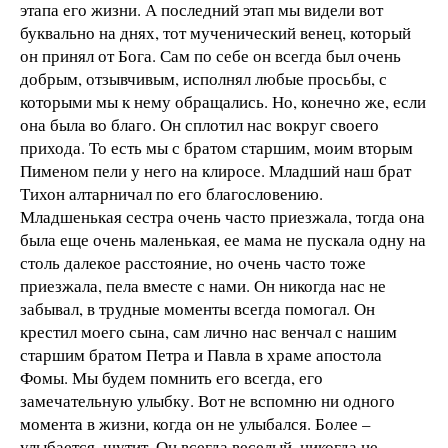
этапа его жизни. А последний этап мы видели вот
буквально на днях, тот мученический венец, который
он принял от Бога. Сам по себе он всегда был очень
добрым, отзывчивым, исполнял любые просьбы, с
которыми мы к нему обращались. Но, конечно же, если
она была во благо. Он сплотил нас вокруг своего
прихода. То есть мы с братом старшим, моим вторым
Пименом пели у него на клиросе. Младший наш брат
Тихон алтарничал по его благословению.
Младшенькая сестра очень часто приезжала, тогда она
была еще очень маленькая, ее мама не пускала одну на
столь далекое расстояние, но очень часто тоже
приезжала, пела вместе с нами. Он никогда нас не
забывал, в трудные моменты всегда помогал. Он
крестил моего сына, сам лично нас венчал с нашим
старшим братом Петра и Павла в храме апостола
Фомы. Мы будем помнить его всегда, его
замечательную улыбку. Вот не вспомню ни одного
момента в жизни, когда он не улыбался. Более –
улыбается, шутит. Он всегда веселый, никогда не