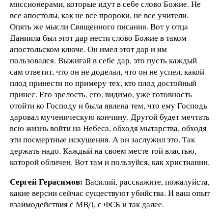
миссионерами, которые идут в себе слово Божие. Не
все апостолы, как не все пророки, не все учители.
Опять же мысли Священного писания. Вот у отца
Даниила был этот дар нести слово Божие в таком
апостольском ключе. Он имел этот дар и им
пользовался. Выжигай в себе дар, это пусть каждый
сам ответит, что он не доделал, что он не успел, какой
плод принести по примеру тех, кто плод достойный
принес. Его зрелость, его, видимо, уже готовность
отойти ко Господу и была явлена тем, что ему Господь
даровал мученическую кончину. Другой будет мечтать
всю жизнь войти на Небеса, обходя мытарства, обходя
эти посмертные искушения. А он заслужил это. Так
держать надо. Каждый на своем месте той властью,
которой обличен. Вот там и пользуйся, как христианин.
Сергей Герасимов:
Василий, расскажите, пожалуйста,
какие версии сейчас существуют убийства. И ваш опыт
взаимодействия с МВД, с ФСБ и так далее.