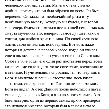
человеком для нас всегда. Мы его очень сильно
любили, потому что он был образец во всем. Он был
первенец. Он задал тот необычайный ритм и ту
необычайную высоту, которую мы будем, к которой
мы теперь будем стремиться все в нашей семье, так как
смерть мученика это, наверно, самое лучшее, как он
считал, для любого христианина. По своей сути всю
жизнь свою он вел как исповедник. Вот есть даже
история в детстве, в первом классе, когда он учился
еще в школе, а в школе он учился еще при Советском
Союзе в 80-е годы, его один раз поставили перед всем
классом, где сидели дети тоже советские, воспитанные
в атеизме. И учительница спросила: ты что, веришь в
Бога, и молитвы знаешь? Естественно, весь класс
загоготал, стал кричать, что Гагарин летал в космос,
Бога не видал. А отец Даниил после небольшой паузы
сказал: да, я верю в Бога, и я знаю много молитв. Это
был, наверно, один из первых самых ярких примеров
его исповедничества, который был в самом начале