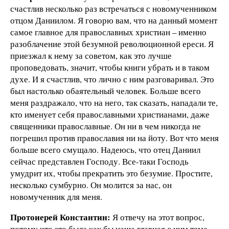
счастлив несколько раз встречаться с новомученником
отцом Даниилом. Я говорю вам, что на данный момент
самое главное для православных христиан – именно
разоблачение этой безумной революционной ереси. Я
приезжал к нему за советом, как это лучше
проповедовать, значит, чтобы книги убрать и в таком
духе. И я счастлив, что лично с ним разговаривал. Это
был настолько обаятельный человек. Больше всего
меня раздражало, что на него, так сказать, нападали те,
кто именует себя православными христианами, даже
священники православные. Он ни в чем никогда не
погрешил против православия ни на йоту. Вот что меня
больше всего смущало. Надеюсь, что отец Даниил
сейчас представлен Господу. Все-таки Господь
умудрит их, чтобы прекратить это безумие. Простите,
несколько сумбурно. Он молится за нас, он
новомученник для меня.
Протоиерей Константин:
Я отвечу на этот вопрос,
потому что это была как бы наша главная с ним тема