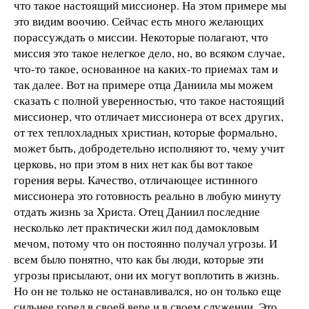
что такое настоящий миссионер. На этом примере мы
это видим воочию. Сейчас есть много желающих
порассуждать о миссии. Некоторые полагают, что
миссия это такое нелегкое дело, но, во всяком случае,
что-то такое, основанное на каких-то приемах там и
так далее. Вот на примере отца Даниила мы можем
сказать с полной уверенностью, что такое настоящий
миссионер, что отличает миссионера от всех других,
от тех теплохладных христиан, которые формально,
может быть, добродетельно исполняют то, чему учит
церковь, но при этом в них нет как бы вот такое
горения веры. Качество, отличающее истинного
миссионера это готовность реально в любую минуту
отдать жизнь за Христа. Отец Даниил последние
несколько лет практически жил под дамокловым
мечом, потому что он постоянно получал угрозы. И
всем было понятно, что как бы люди, которые эти
угрозы присылают, они их могут воплотить в жизнь.
Но он не только не останавливался, но он только еще
сильнее горел в своей вере и в своем служении. Это