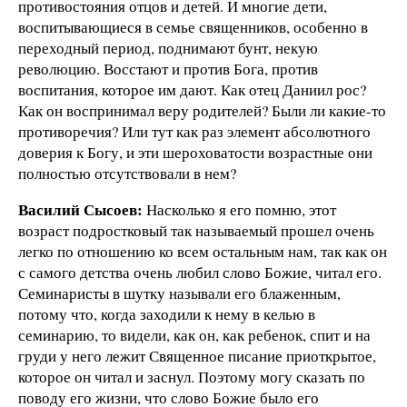
противостояния отцов и детей. И многие дети,
воспитывающиеся в семье священников, особенно в
переходный период, поднимают бунт, некую
революцию. Восстают и против Бога, против
воспитания, которое им дают. Как отец Даниил рос?
Как он воспринимал веру родителей? Были ли какие-то
противоречия? Или тут как раз элемент абсолютного
доверия к Богу, и эти шероховатости возрастные они
полностью отсутствовали в нем?
Василий Сысоев:
Насколько я его помню, этот
возраст подростковый так называемый прошел очень
легко по отношению ко всем остальным нам, так как он
с самого детства очень любил слово Божие, читал его.
Семинаристы в шутку называли его блаженным,
потому что, когда заходили к нему в келью в
семинарию, то видели, как он, как ребенок, спит и на
груди у него лежит Священное писание приоткрытое,
которое он читал и заснул. Поэтому могу сказать по
поводу его жизни, что слово Божие было его