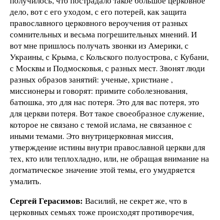
получилось, что пострадало такое большое церковное
дело, вот с его уходом, с его потерей, как защита
православного церковного вероучения от разных
сомнительных и весьма погрешительных мнений. И
вот мне пришлось получать звонки из Америки, с
Украины, с Крыма, с Кольского полуострова, с Кубани,
с Москвы и Подмосковья, с разных мест. Звонят люди
разных образов занятий: ученые, христиане ,
миссионеры и говорят: примите соболезнования,
батюшка, это для нас потеря. Это для вас потеря, это
для церкви потеря. Вот такое своеобразное служение,
которое не связано с темой ислама, не связанное с
иными темами. Это внутрицерковная миссия,
утверждение истины внутри православной церкви для
тех, кто или теплохладно, или, не обращая внимание на
догматическое значение этой темы, его умудряется
умалить.
Сергей Герасимов:
Василий, не секрет же, что в
церковных семьях тоже происходят противоречия,