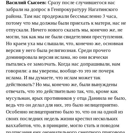
Василий Сысоев:
Сразу после случившегося нас
забрали на допрос в Генпрокуратуру Нагатинского
района. Там нас продержали бессмысленно 3 часа,
потому что мы должны были приехать к матери, нас не
отпускали. Ничего нового сказать мы, конечно же, не
могли, так как мы не были свидетелями преступления.
Но краем уха мы слышали, что, конечно же, основная
версия у него была религиозная. Среди прочего
доминировала версия ислама, но они всячески
пытались ее замолчать. Когда нас допрашивали, нам
говорили: а вы уверены, вообще-то это не почерк
ислама. И вы думаете, что ислам может так
действовать? Но мы, конечно же, были вынуждены
отвечать, что это действительно так, что, кроме как
мусульман, ярых противников у отца Даниила не было,
ведь что он делал для них, это было нелицеприятно.
Особенно нелицеприятно было то, что он на одной из
своих последних недель жизни крестил нескольких
ваххабитов, что, в принципе, могло стать и поводом
подписания ему окончательного смертного приговора.