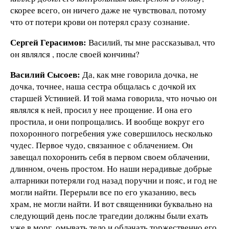
скорее всего, он ничего даже не чувствовал, потому
что от потери крови он потерял сразу сознание.
Сергей Герасимов:
Василий, ты мне рассказывал, что
он являлся , после своей кончины?
Василий Сысоев:
Да, как мне говорила дочка, не
дочка, точнее, наша сестра общалась с дочкой их
старшей Устинией. И той мама говорила, что ночью он
являлся к ней, просил у нее прощение. И она его
простила, и они попрощались. И вообще вокруг его
похоронного погребения уже совершилось несколько
чудес. Первое чудо, связанное с облачением. Он
завещал похоронить себя в первом своем облачении,
длинном, очень простом. Но наши нерадивые добрые
алтарники потеряли год назад поручни и пояс, и год не
могли найти. Перерыли все по его указанию, весь
храм, не могли найти. И вот священники буквально на
следующий день после трагедии должны были ехать
уже в морг, омывать тело и облачать торжественно его