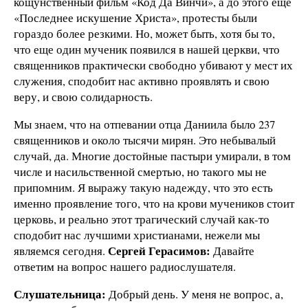
кощунственный фильм «Код Да Винчи», а до этого еще
«Последнее искушение Христа», протесты были
гораздо более резкими. Но, может быть, хотя бы то,
что еще один мученик появился в нашей церкви, что
священников практически свободно убивают у мест их
служения, сподобит нас активно проявлять и свою
веру, и свою солидарность.
Мы знаем, что на отпевании отца Даниила было 237
священников и около тысячи мирян. Это небывалый
случай, да. Многие достойные пастыри умирали, в том
числе и насильственной смертью, но такого мы не
припомним. Я выражу такую надежду, что это есть
именно проявление того, что на крови мучеников стоит
церковь, и реально этот трагический случай как-то
сподобит нас лучшими христианами, нежели мы
Сергей Герасимов:
являемся сегодня.
Давайте
ответим на вопрос нашего радиослушателя.
Слушательница:
Добрый день. У меня не вопрос, а,