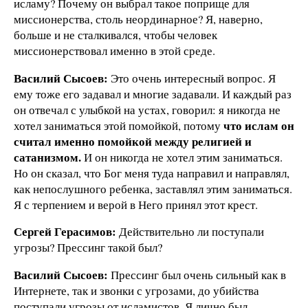
исламу? Почему он выбрал такое поприще для
миссионерства, столь неординарное? Я, наверно,
больше и не сталкивался, чтобы человек
миссионерствовал именно в этой среде.
Василий Сысоев:
Это очень интересный вопрос. Я
ему тоже его задавал и многие задавали. И каждый раз
он отвечал с улыбкой на устах, говорил: я никогда не
что ислам он
хотел заниматься этой помойкой, потому
считал именно помойкой между религией и
сатанизмом.
И он никогда не хотел этим заниматься.
Но он сказал, что Бог меня туда направил и направлял,
как непослушного ребенка, заставлял этим заниматься.
Я с терпением и верой в Него принял этот крест.
Сергей Герасимов:
Действительно ли поступали
угрозы? Прессинг такой был?
Василий Сысоев:
Прессинг был очень сильный как в
Интернете, так и звонки с угрозами, до убийства
поступали угрозы от исламистов. Я лично был