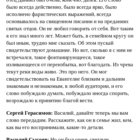
было всегда действенно, было всегда ярко, было
исполнено фаристических выражений, всегда
основывалось на священном писании и на преданиях
святых отцов. Он не любил говорить от себя. Вот таким
я его знал много лет. Может быть, в семейном кругу он
был иным, трудно мне сказать. Об этом пускай
свидетельствуют домашние. Но вот, сколько я с ним не
встречался, такое фонтанирующееся, такое
изливающееся от переизбытка, вот благодать. Из чрева
текут реки воды живо. Это про него. Он мог
свидетельствовать на Евангелие близким и дальним
знакомым и незнакомым, в любой аудитории, и его
слово побуждало думать, побуждало иногда спорить,
возрождало к принятию благой вести.
Сергей Герасимов:
Василий, давайте теперь мы вам
слово передадим. Расскажите, как он в семье жил, кем,
как вы его воспринимали, какие-то детали.
Василий Сысоев:
Но он был очень светлым