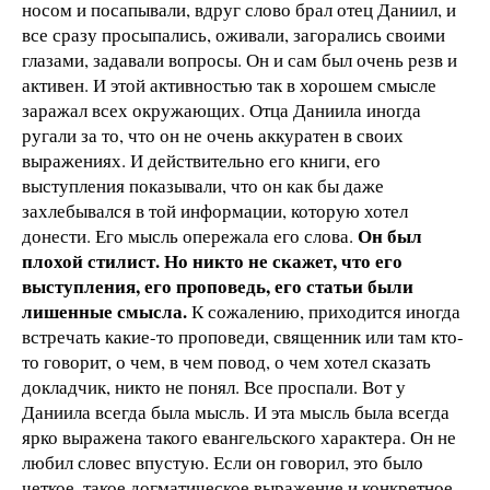
носом и посапывали, вдруг слово брал отец Даниил, и
все сразу просыпались, оживали, загорались своими
глазами, задавали вопросы. Он и сам был очень резв и
активен. И этой активностью так в хорошем смысле
заражал всех окружающих. Отца Даниила иногда
ругали за то, что он не очень аккуратен в своих
выражениях. И действительно его книги, его
выступления показывали, что он как бы даже
захлебывался в той информации, которую хотел
Он был
донести. Его мысль опережала его слова.
плохой стилист. Но никто не скажет, что его
выступления, его проповедь, его статьи были
лишенные смысла.
К сожалению, приходится иногда
встречать какие-то проповеди, священник или там кто-
то говорит, о чем, в чем повод, о чем хотел сказать
докладчик, никто не понял. Все проспали. Вот у
Даниила всегда была мысль. И эта мысль была всегда
ярко выражена такого евангельского характера. Он не
любил словес впустую. Если он говорил, это было
четкое, такое догматическое выражение и конкретное