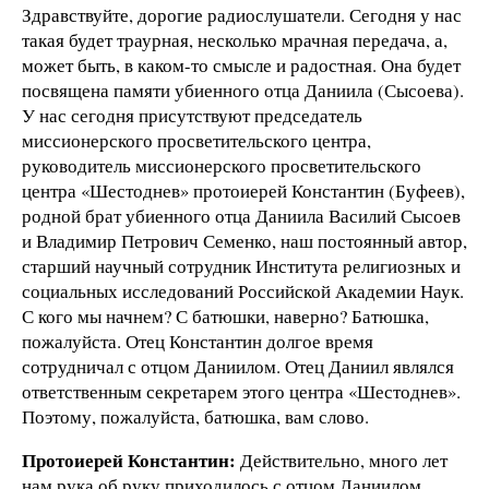
Здравствуйте, дорогие радиослушатели. Сегодня у нас
такая будет траурная, несколько мрачная передача, а,
может быть, в каком-то смысле и радостная. Она будет
посвящена памяти убиенного отца Даниила (Сысоева).
У нас сегодня присутствуют председатель
миссионерского просветительского центра,
руководитель миссионерского просветительского
центра «Шестоднев» протоиерей Константин (Буфеев),
родной брат убиенного отца Даниила Василий Сысоев
и Владимир Петрович Семенко, наш постоянный автор,
старший научный сотрудник Института религиозных и
социальных исследований Российской Академии Наук.
С кого мы начнем? С батюшки, наверно? Батюшка,
пожалуйста. Отец Константин долгое время
сотрудничал с отцом Даниилом. Отец Даниил являлся
ответственным секретарем этого центра «Шестоднев».
Поэтому, пожалуйста, батюшка, вам слово.
Протоиерей Константин:
Действительно, много лет
нам рука об руку приходилось с отцом Даниилом