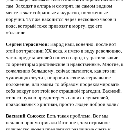
там. Заходят в алтарь и смотрят, на самом видном
месте лежат собранные аккуратно, положенные
поручни. Тут же находится через несколько часов и
пояс, который тоже привозят к моргу, где его
облачили.
Сергей Герасимов:
Народ наш, конечно, после вот
этой вот трагедии XX века, я имею в виду революцию,
часть представителей нашего народа утратили какие-
то ориентиры христианские и нравственные. Многие, к
сожалению большому, сейчас пытаются, как это ни
чудовищно звучит, поправить свое материальное
положение, или каким-то образом прорекламировать
себя вокруг вот этой вот страшной трагедии. Василий,
от чего нужно предостеречь наших слушателей,
православных христиан, просто людей доброй воли?
Василий Сысоев:
Есть такая проблема. Вот мы
недавно просматривали Интернет, там огромное
количество людей предлагают различные счета и