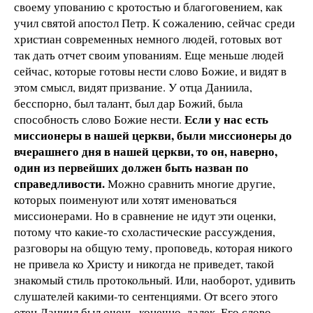
своему упованию с кротостью и благоговением, как
учил святой апостол Петр. К сожалению, сейчас среди
христиан современных немного людей, готовых вот
так дать отчет своим упованиям. Еще меньше людей
сейчас, которые готовы нести слово Божие, и видят в
этом смысл, видят призвание. У отца Даниила,
бесспорно, был талант, был дар Божий, была
Если у нас есть
способность слово Божие нести.
миссионеры в нашей церкви, были миссионеры до
вчерашнего дня в нашей церкви, то он, наверно,
один из первейших должен быть назван по
справедливости.
Можно сравнить многие другие,
которых поименуют или хотят именоваться
миссионерами. Но в сравнение не идут эти оценки,
потому что какие-то схоластические рассуждения,
разговоры на общую тему, проповедь, которая никого
не привела ко Христу и никогда не приведет, такой
знакомый стиль протокольный. Или, наоборот, удивить
слушателей какими-то сентенциями. От всего этого
отец Даниил был очень, конечно, далек. Его слово