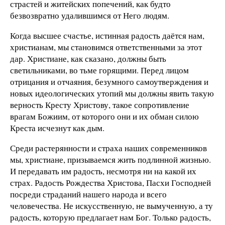
страстей и житейских попечений, как будто
безвозвратно удалившимся от Него людям.
Когда высшее счастье, истинная радость даётся нам,
христианам, мы становимся ответственными за этот
дар. Христиане, как сказано, должны быть
светильниками, во тьме горящими. Перед лицом
отрицания и отчаяния, безумного самоутверждения и
новых идеологических утопий мы должны явить такую
верность Кресту Христову, такое сопротивление
врагам Божиим, от которого они и их обман силою
Креста исчезнут как дым.
Среди растерянности и страха наших современников
мы, христиане, призываемся жить подлинной жизнью.
И передавать им радость, несмотря ни на какой их
страх. Радость Рождества Христова, Пасхи Господней
посреди страданий нашего народа и всего
человечества. Не искусственную, не вымученную, а ту
радость, которую предлагает нам Бог. Только радость,