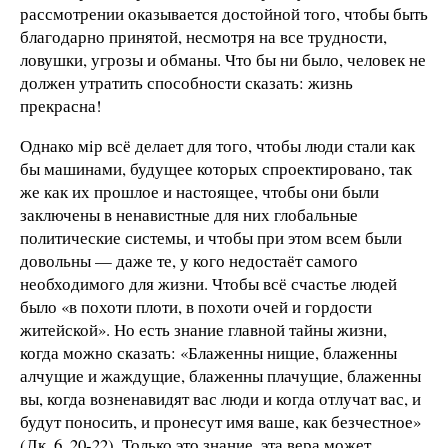
рассмотрении оказывается достойной того, чтобы быть
благодарно принятой, несмотря на все трудности,
ловушки, угрозы и обманы. Что бы ни было, человек не
должен утратить способности сказать: жизнь
прекрасна!
Однако мiр всё делает для того, чтобы люди стали как
бы машинами, будущее которых спроектировано, так
же как их прошлое и настоящее, чтобы они были
заключены в ненавистные для них глобальные
политические системы, и чтобы при этом всем были
довольны — даже те, у кого недостаёт самого
необходимого для жизни. Чтобы всё счастье людей
было «в похоти плоти, в похоти очей и гордости
житейской». Но есть знание главной тайны жизни,
когда можно сказать: «Блаженны нищие, блаженны
алчущие и жаждущие, блаженны плачущие, блаженны
вы, когда возненавидят вас люди и когда отлучат вас, и
будут поносить, и пронесут имя ваше, как безчестное»
(Лк. 6, 20-22). Только это знание, эта вера может