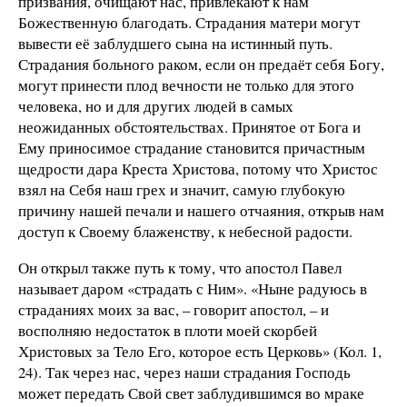
призвания, очищают нас, привлекают к нам
Божественную благодать. Страдания матери могут
вывести её заблудшего сына на истинный путь.
Страдания больного раком, если он предаёт себя Богу,
могут принести плод вечности не только для этого
человека, но и для других людей в самых
неожиданных обстоятельствах. Принятое от Бога и
Ему приносимое страдание становится причастным
щедрости дара Креста Христова, потому что Христос
взял на Себя наш грех и значит, самую глубокую
причину нашей печали и нашего отчаяния, открыв нам
доступ к Своему блаженству, к небесной радости.
Он открыл также путь к тому, что апостол Павел
называет даром «страдать с Ним». «Ныне радуюсь в
страданиях моих за вас, – говорит апостол, – и
восполняю недостаток в плоти моей скорбей
Христовых за Тело Его, которое есть Церковь» (Кол. 1,
24). Так через нас, через наши страдания Господь
может передать Свой свет заблудившимся во мраке