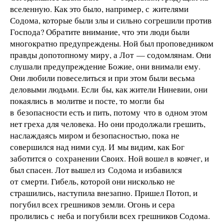
вселенную. Как это было, например, с жителями
Содома, которые были злы и сильно согрешили против
Господа? Обратите внимание, что эти люди были
многократно предупреждены. Ной был проповедником
правды допотопному миру, а Лот — содомлянам. Они
слушали предупреждение Божие, они внимали ему.
Они любили повеселиться и при этом были весьма
деловыми людьми. Если бы, как жители Ниневии, они
покаялись в молитве и посте, то могли бы
в безопасности есть и пить, потому что в одном этом
нет греха для человека. Но они продолжали грешить,
наслаждаясь миром и безопасностью, пока не
совершился над ними суд. И мы видим, как Бог
заботится о сохранении Своих. Ной вошел в ковчег, и
был спасен. Лот вышел из Содома и избавился
от смерти. Гибель, которой они нисколько не
страшились, наступила внезапно. Пришел Потоп, и
погубил всех грешников земли. Огонь и сера
пролились с неба и погубили всех грешников Содома.