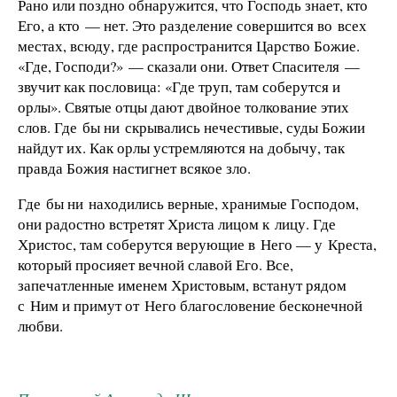
Рано или поздно обнаружится, что Господь знает, кто
Его, а кто — нет. Это разделение совершится во всех
местах, всюду, где распространится Царство Божие.
«Где, Господи?» — сказали они. Ответ Спасителя —
звучит как пословица: «Где труп, там соберутся и
орлы». Святые отцы дают двойное толкование этих
слов. Где бы ни скрывались нечестивые, суды Божии
найдут их. Как орлы устремляются на добычу, так
правда Божия настигнет всякое зло.
Где бы ни находились верные, хранимые Господом,
они радостно встретят Христа лицом к лицу. Где
Христос, там соберутся верующие в Него — у Креста,
который просияет вечной славой Его. Все,
запечатленные именем Христовым, встанут рядом
с Ним и примут от Него благословение бесконечной
любви.