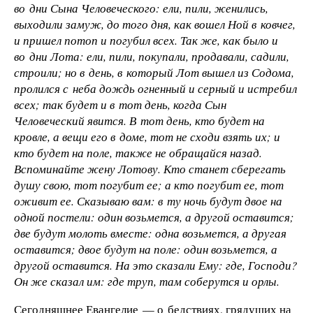
во дни Сына Человеческого: ели, пили, женились,
выходили замуж, до того дня, как вошел Ной в ковчег,
и пришел потоп и погубил всех. Так же, как было и
во дни Лота: ели, пили, покупали, продавали, садили,
строили; но в день, в который Лот вышел из Содома,
пролился с неба дождь огненный и серный и истребил
всех; так будет и в тот день, когда Сын
Человеческий явится. В тот день, кто будет на
кровле, а вещи его в доме, тот не сходи взять их; и
кто будет на поле, также не обращайся назад.
Вспоминайте жену Лотову. Кто станет сберегать
душу свою, тот погубит ее; а кто погубит ее, тот
оживит ее. Сказываю вам: в ту ночь будут двое на
одной постели: один возьмется, а другой оставится;
две будут молоть вместе: одна возьмется, а другая
оставится; двое будут на поле: один возьмется, а
другой оставится. На это сказали Ему: где, Господи?
Он же сказал им: где труп, там соберутся и орлы.
Сегодняшнее Евангелие — о бедствиях, грядущих на