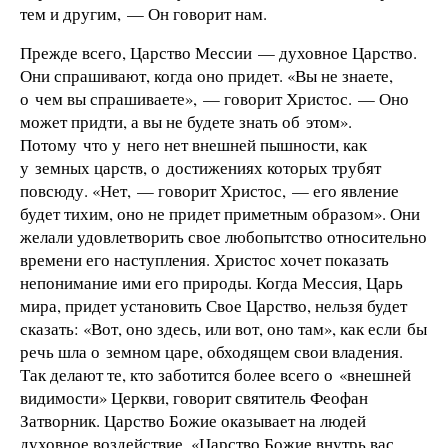
тем и другим, — Он говорит нам.
Прежде всего, Царство Мессии — духовное Царство.
Они спрашивают, когда оно придет. «Вы не знаете,
о чем вы спрашиваете», — говорит Христос. — Оно
может придти, а вы не будете знать об этом».
Потому что у него нет внешней пышности, как
у земных царств, о достижениях которых трубят
повсюду. «Нет, — говорит Христос, — его явление
будет тихим, оно не придет приметным образом». Они
желали удовлетворить свое любопытство относительно
времени его наступления. Христос хочет показать
непонимание ими его природы. Когда Мессия, Царь
мира, придет установить Свое Царство, нельзя будет
сказать: «Вот, оно здесь, или вот, оно там», как если бы
речь шла о земном царе, обходящем свои владения.
Так делают те, кто заботится более всего о «внешней
видимости» Церкви, говорит святитель Феофан
Затворник. Царство Божие оказывает на людей
духовное воздействие. «Царство Божие внутрь вас