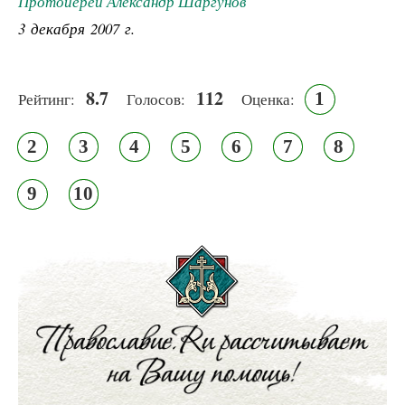
Протоиерей Александр Шаргунов
3 декабря 2007 г.
8.7
112
1
Рейтинг:
Голосов:
Оценка:
2
3
4
5
6
7
8
9
10