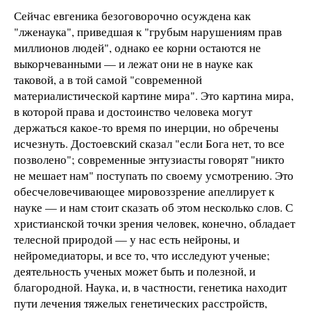
Сейчас евгеника безоговорочно осуждена как
"лженаука", приведшая к "грубым нарушениям прав
миллионов людей", однако ее корни остаются не
выкорчеванными — и лежат они не в науке как
таковой, а в той самой "современной
материалистической картине мира". Это картина мира,
в которой права и достоинство человека могут
держаться какое-то время по инерции, но обречены
исчезнуть. Достоевский сказал "если Бога нет, то все
позволено"; современные энтузиасты говорят "никто
не мешает нам" поступать по своему усмотрению. Это
обесчеловечивающее мировоззрение апеллирует к
науке — и нам стоит сказать об этом несколько слов. С
христианской точки зрения человек, конечно, обладает
телесной природой — у нас есть нейроны, и
нейромедиаторы, и все то, что исследуют ученые;
деятельность ученых может быть и полезной, и
благородной. Наука, и, в частности, генетика находит
пути лечения тяжелых генетических расстройств,