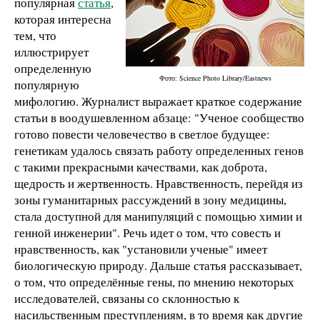
популярная
статья
,
которая интересна
тем, что
иллюстрирует
определенную
Фото: Science Photo Library/Eastnews
популярную
мифологию. Журналист выражает краткое содержание
статьи в воодушевленном абзаце: "Ученое сообщество
готово повести человечество в светлое будущее:
генетикам удалось связать работу определенных генов
с такими прекрасными качествами, как доброта,
щедрость и жертвенность. Нравственность, перейдя из
зоны гуманитарных рассуждений в зону медицины,
стала доступной для манипуляций с помощью химии и
генной инженерии". Речь идет о том, что совесть и
нравственность, как "установили ученые" имеет
биологическую природу. Дальше статья рассказывает,
о том, что определённые гены, по мнению некоторых
исследователей, связаны со склонностью к
насильственным преступлениям, в то время как другие