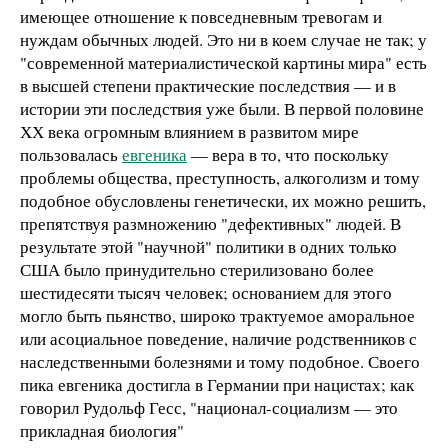
имеющее отношение к повседневным тревогам и
нуждам обычных людей. Это ни в коем случае не так; у
"современной материалистической картины мира" есть
в высшей степени практические последствия — и в
истории эти последствия уже были. В первой половине
ХХ века огромным влиянием в развитом мире
пользовалась
евгеника
— вера в то, что поскольку
проблемы общества, преступность, алкоголизм и тому
подобное обусловлены генетически, их можно решить,
препятствуя размножению "дефективных" людей. В
результате этой "научной" политики в одних только
США было принудительно стерилизовано более
шестидесяти тысяч человек; основанием для этого
могло быть пьянство, широко трактуемое аморальное
или асоциальное поведение, наличие родственников с
наследственными болезнями и тому подобное. Своего
пика евгеника достигла в Германии при нацистах; как
говорил Рудольф Гесс, "национал-социализм — это
прикладная биология"