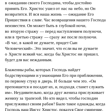
в ожидании своего Господина, чтобы достойно
принять Его. Христос ушел от нас на небо, но Он
возвратится. И вся наша жизнь — ожидание Его
Пришествия в славе. Час возвращения нашего Господа
неизвестен. Он может быть в глубокой ночи,
во вторую стражу — перед наступлением полуночи,
или в третью стражу — сразу же после полуночи.
«В час, в какой не думаете, придет Сын
Человеческий». Это значит, что если вы не думаете
о Христе всякий час, когда бы Христос ни пришел,
будет для вас нежданным.
Блаженны рабы, которых Господь найдет
бодрствующими и узнающими Его при приближении,
по первому стуку в дверь. И больше чем это. «Он
препояшется и посадит их, и, подходя, станет служить
им». Неудивительно, когда друг жениха прислуживает
жениху за трапезой. Но кто видел, чтобы господин
прислуживал своим рабам? Было такое однажды, когда
Господь наш Иисус Христос, показуя Свое смирение,