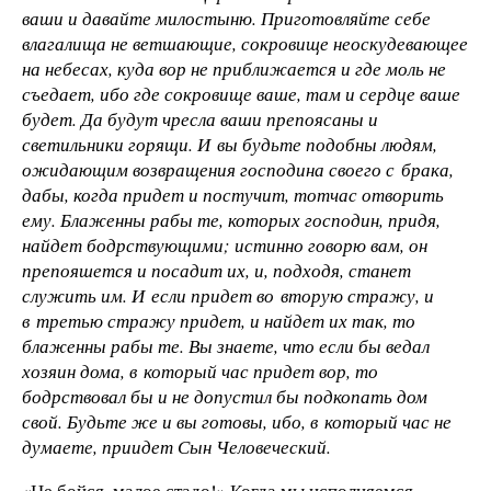
ваши и давайте милостыню. Приготовляйте себе
влагалища не ветшающие, сокровище неоскудевающее
на небесах, куда вор не приближается и где моль не
съедает, ибо где сокровище ваше, там и сердце ваше
будет. Да будут чресла ваши препоясаны и
светильники горящи. И вы будьте подобны людям,
ожидающим возвращения господина своего с брака,
дабы, когда придет и постучит, тотчас отворить
ему. Блаженны рабы те, которых господин, придя,
найдет бодрствующими; истинно говорю вам, он
препояшется и посадит их, и, подходя, станет
служить им. И если придет во вторую стражу, и
в третью стражу придет, и найдет их так, то
блаженны рабы те. Вы знаете, что если бы ведал
хозяин дома, в который час придет вор, то
бодрствовал бы и не допустил бы подкопать дом
свой. Будьте же и вы готовы, ибо, в который час не
думаете, приидет Сын Человеческий.
«Не бойся, малое стадо!» Когда мы исполняемся