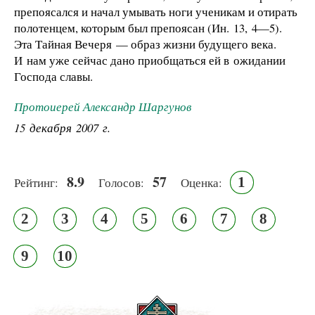
препоясался и начал умывать ноги ученикам и отирать
полотенцем, которым был препоясан (Ин. 13, 4—5).
Эта Тайная Вечеря — образ жизни будущего века.
И нам уже сейчас дано приобщаться ей в ожидании
Господа славы.
Протоиерей Александр Шаргунов
15 декабря 2007 г.
8.9
57
1
Рейтинг:
Голосов:
Оценка:
2
3
4
5
6
7
8
9
10