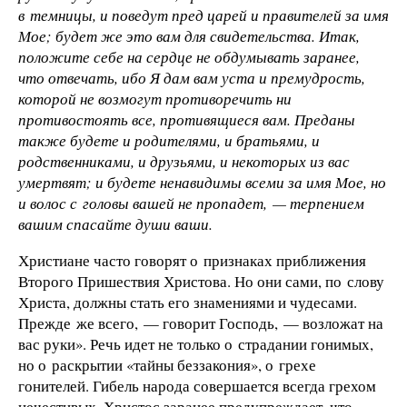
в темницы, и поведут пред царей и правителей за имя
Мое; будет же это вам для свидетельства. Итак,
положите себе на сердце не обдумывать заранее,
что отвечать, ибо Я дам вам уста и премудрость,
которой не возмогут противоречить ни
противостоять все, противящиеся вам. Преданы
также будете и родителями, и братьями, и
родственниками, и друзьями, и некоторых из вас
умертвят; и будете ненавидимы всеми за имя Мое, но
и волос с головы вашей не пропадет, — терпением
вашим спасайте души ваши.
Христиане часто говорят о признаках приближения
Второго Пришествия Христова. Но они сами, по слову
Христа, должны стать его знамениями и чудесами.
Прежде же всего, — говорит Господь, — возложат на
вас руки». Речь идет не только о страдании гонимых,
но о раскрытии «тайны беззакония», о грехе
гонителей. Гибель народа совершается всегда грехом
нечестивых. Христос заранее предупреждает, что