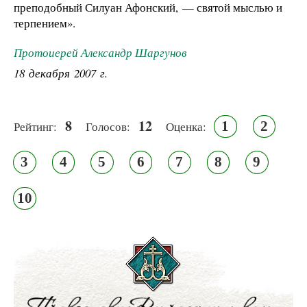
преподобный Силуан Афонский, — святой мыслью и
терпением».
Протоиерей Александр Шаргунов
18 декабря 2007 г.
8
12
1
2
Рейтинг:
Голосов:
Оценка:
3
4
5
6
7
8
9
10