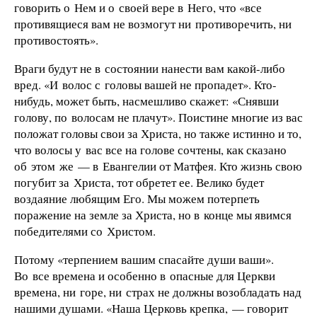
говорить о Нем и о своей вере в Него, что «все
противящиеся вам не возмогут ни противоречить, ни
противостоять».
Враги будут не в состоянии нанести вам какой-либо
вред. «И волос с головы вашей не пропадет». Кто-
нибудь, может быть, насмешливо скажет: «Снявши
голову, по волосам не плачут». Поистине многие из вас
положат головы свои за Христа, но также истинно и то,
что волосы у вас все на голове сочтены, как сказано
об этом же — в Евангелии от Матфея. Кто жизнь свою
погубит за Христа, тот обретет ее. Велико будет
воздаяние любящим Его. Мы можем потерпеть
поражение на земле за Христа, но в конце мы явимся
победителями со Христом.
Потому «терпением вашим спасайте души ваши».
Во все времена и особенно в опасные для Церкви
времена, ни горе, ни страх не должны возобладать над
нашими душами. «Наша Церковь крепка, — говорит