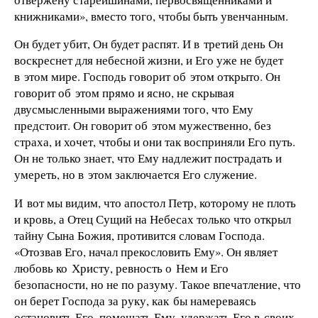
книжниками», вместо того, чтобы быть увенчанным.
Он будет убит, Он будет распят. И в третий день Он
воскреснет для небесной жизни, и Его уже не будет
в этом мире. Господь говорит об этом открыто. Он
говорит об этом прямо и ясно, не скрывая
двусмысленными выражениями того, что Ему
предстоит. Он говорит об этом мужественно, без
страха, и хочет, чтобы и они так восприняли Его путь.
Он не только знает, что Ему надлежит пострадать и
умереть, но в этом заключается Его служение.
И вот мы видим, что апостол Петр, которому не плоть
и кровь, а Отец Сущий на Небесах только что открыл
тайну Сына Божия, противится словам Господа.
«Отозвав Его, начал прекословить Ему». Он являет
любовь ко Христу, ревность о Нем и Его
безопасности, но не по разуму. Такое впечатление, что
он берет Господа за руку, как бы намереваясь
остановить Его, помешать Ему, удержать Его в своих