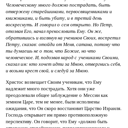
Человеческому много должно пострадать, быть
отвержену старейшинами, первосвященниками и
книжниками, и быть убиту, и в третий день
воскреснуть. И говорил о сем открыто. Но Петр,
отозвав Его, начал прекословить Ему. Он же,
обратившись и взглянув на учеников Своих, воспретил
Петру, сказав: отойди от Меня, сатана, потому что
ты думаешь не о том, что Божие, но что
человеческое. И, подозвав народ с учениками Своими,
сказал им: кто хочет идти за Мною, отвергнись себя,
и возьми крест свой, и следуй за Мною.
Христос возвещает Своим ученикам, что Ему
надлежит много пострадать. Хотя они уже
преодолевали общее заблуждение о Мессии как
земном Царе, тем не менее, были исполнены
ожидания, что Он скоро восстановит Царство Израиля.
Господь открывает им прямо противоположную
перспективу. Он говорит, что Ему «должно быть
отвержену старейшинами, первосвященниками и