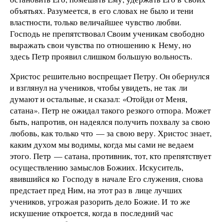
объятьях. Разумеется, в его словах не было и тени
властности, только величайшее чувство любви.
Господь не препятствовал Своим ученикам свободно
выражать свои чувства по отношению к Нему, но
здесь Петр проявил слишком большую вольность.
Христос решительно воспрещает Петру. Он обернулся
и взглянул на учеников, чтобы увидеть, не так ли
думают и остальные, и сказал: «Отойди от Меня,
сатана». Петр не ожидал такого резкого отпора. Может
быть, напротив, он надеялся получить похвалу за свою
любовь, как только что — за свою веру. Христос знает,
каким духом мы водимы, когда мы сами не ведаем
этого. Петр — сатана, противник, тот, кто препятствует
осуществлению замыслов Божиих. Искуситель,
явившийся ко Господу в начале Его служения, снова
предстает пред Ним, на этот раз в лице лучших
учеников, угрожая разорить дело Божие. И то же
искушение откроется, когда в последний час