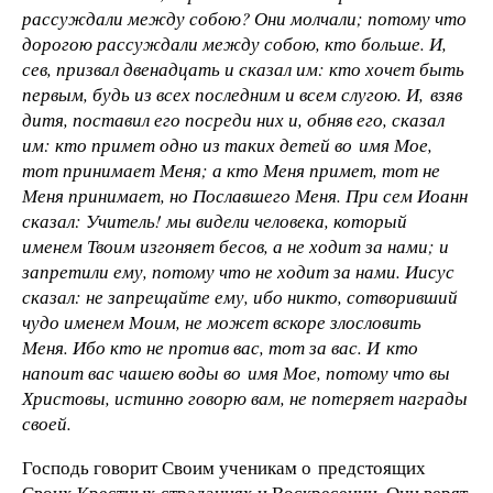
рассуждали между собою? Они молчали; потому что
дорогою рассуждали между собою, кто больше. И,
сев, призвал двенадцать и сказал им: кто хочет быть
первым, будь из всех последним и всем слугою. И, взяв
дитя, поставил его посреди них и, обняв его, сказал
им: кто примет одно из таких детей во имя Мое,
тот принимает Меня; а кто Меня примет, тот не
Меня принимает, но Пославшего Меня. При сем Иоанн
сказал: Учитель! мы видели человека, который
именем Твоим изгоняет бесов, а не ходит за нами; и
запретили ему, потому что не ходит за нами. Иисус
сказал: не запрещайте ему, ибо никто, сотворивший
чудо именем Моим, не может вскоре злословить
Меня. Ибо кто не против вас, тот за вас. И кто
напоит вас чашею воды во имя Мое, потому что вы
Христовы, истинно говорю вам, не потеряет награды
своей.
Господь говорит Своим ученикам о предстоящих
Своих Крестных страданиях и Воскресении. Они верят