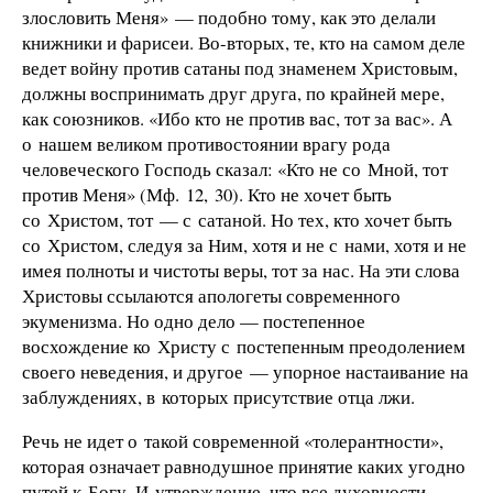
злословить Меня» — подобно тому, как это делали
книжники и фарисеи. Во-вторых, те, кто на самом деле
ведет войну против сатаны под знаменем Христовым,
должны воспринимать друг друга, по крайней мере,
как союзников. «Ибо кто не против вас, тот за вас». А
о нашем великом противостоянии врагу рода
человеческого Господь сказал: «Кто не со Мной, тот
против Меня» (Мф. 12, 30). Кто не хочет быть
со Христом, тот — с сатаной. Но тех, кто хочет быть
со Христом, следуя за Ним, хотя и не с нами, хотя и не
имея полноты и чистоты веры, тот за нас. На эти слова
Христовы ссылаются апологеты современного
экуменизма. Но одно дело — постепенное
восхождение ко Христу с постепенным преодолением
своего неведения, и другое — упорное настаивание на
заблуждениях, в которых присутствие отца лжи.
Речь не идет о такой современной «толерантности»,
которая означает равнодушное принятие каких угодно
путей к Богу. И утверждение, что все духовности