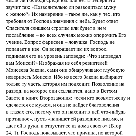
звучит так: «Позволительно ли разводиться мужу
с женою?» Их намерение – такое же, как у тех, кто
требовал от Господа знамения с неба. Будет ответ
Спасителя слишком строгим или будет в нем
послабление – во всех случаях можно опорочить Его
учение. Вопрос фарисеев – ловушка. Господь не
попадает в нее. Он возвращает им их вопрос,
поднимая его на уровень заповеди: «Что заповедал
вам Моисей?» Изображая из себя ревнителей
Моисеева Закона, сами они обнаруживают глубокую
неверность Моисею. Ибо из всего Закона выбирают
только ту часть, которая им подходит. Позволение на
развод, на которое они ссылаются, дано в Ветхом
Завете в книге Второзакония: «если кто возьмет жену и
сделается ее мужем, и она не найдет благоволения
в глазах его, потому что он находит в ней что-нибудь
противное», пусть «напишет ей разводное письмо, и
даст ей в руки, и отпустит ее из дома своего» (Втор.
24, 1). Господь показывает, что причина, по которой