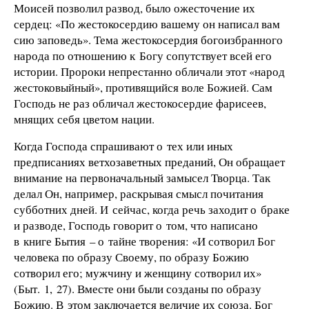
Моисей позволил развод, было ожесточение их
сердец: «По жестокосердию вашему он написал вам
сию заповедь». Тема жестокосердия богоизбранного
народа по отношению к Богу сопутствует всей его
истории. Пророки непрестанно обличали этот «народ
жестоковыйный», противящийся воле Божией. Сам
Господь не раз обличал жестокосердие фарисеев,
мнящих себя цветом нации.
Когда Господа спрашивают о тех или иных
предписаниях ветхозаветных преданий, Он обращает
внимание на первоначальный замысел Творца. Так
делал Он, например, раскрывая смысл почитания
субботних дней. И сейчас, когда речь заходит о браке
и разводе, Господь говорит о том, что написано
в книге Бытия – о тайне творения: «И сотворил Бог
человека по образу Своему, по образу Божию
сотворил его; мужчину и женщину сотворил их»
(Быт. 1, 27). Вместе они были созданы по образу
Божию. В этом заключается величие их союза. Бог