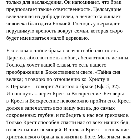
только для наслаждения, Он напоминает, что брак
предполагает также ответственность. Целомудрие –
величайшая из добродетелей, а нечистота лишает
человека благодати Божией. Господь утверждает
нерушимую крепость вокруг семьи, которая скоро
будет именоваться малой церковью.
Его слова о тайне брака означают абсолютность
Царства, абсолютность любви, абсолютность истины.
Господь хочет нашей славы, то есть нашего
преображения в Божественном свете. «Тайна сия
велика; я говорю по отношению ко Христу и
к Церкви» – говорит Апостол о браке (Еф. 5, 32).
И наш путь – через Крест и Воскресение. Без веры
в Крест и Воскресение невозможно пройти его. Крест
должен запечатлеть всю нашу жизнь, до самых
сокровенных глубин, и победить в нас все греховное.
Только Крест способен спасти нас от всех наших бед,
от всех наших немощей. И только Крест – основание
христианского брака как жизни в Боге. Мы знаем, как