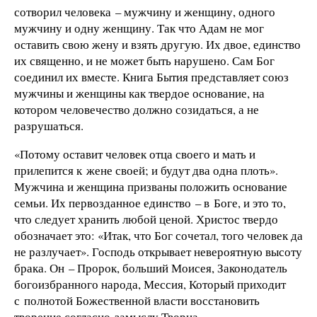
сотворил человека – мужчину и женщину, одного
мужчину и одну женщину. Так что Адам не мог
оставить свою жену и взять другую. Их двое, единство
их священно, и не может быть нарушено. Сам Бог
соединил их вместе. Книга Бытия представляет союз
мужчины и женщины как твердое основание, на
котором человечество должно созидаться, а не
разрушаться.
«Потому оставит человек отца своего и мать и
прилепится к жене своей; и будут два одна плоть».
Мужчина и женщина призваны положить основание
семьи. Их первозданное единство – в Боге, и это то,
что следует хранить любой ценой. Христос твердо
обозначает это: «Итак, что Бог сочетал, того человек да
не разлучает». Господь открывает невероятную высоту
брака. Он – Пророк, больший Моисея, Законодатель
богоизбранного народа, Мессия, Который приходит
с полнотой Божественной власти восстановить
творение согласно замыслу Творца.