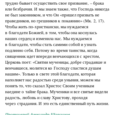
трудно бывает осуществить свое призвание, – брака
или безбрачия. И мы знаем также, что Господь никогда
не был законником, и что Он «пришел призвать не
праведников, но грешников к покаянию» (Мк. 2, 17).
Чтобы жить по-христиански, мы нуждаемся
в благодати Божией, в том, чтобы она коснулась
наших сердец и изменила нас. Мы нуждаемся
в благодати, чтобы стать самими собой и узнать
подлинно себя. Потому во время таинства, когда
священник идет впереди венчающихся с крестом,
Церковь поет: «Святии мученицы, добре страдавше и
венчавшеся, молитеся ко Господу спастися душам
нашим». Только в свете этой благодати, которая
наполняет нас радостью среди уныния, можем мы
понять то, что сказал Христос Своим ученикам
наедине о тайне брака. Мученики и все святые видели
радость, любовь и славу Христову, проходя
через страдания. И это есть единственный путь жизни.
Протоиерей Александр Шаргунов