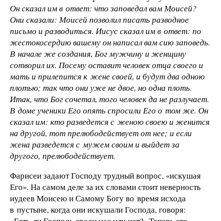
Он сказал им в ответ: что заповедал вам Моисей?
Они сказали: Моисей позволил писать разводное
письмо и разводиться. Иисус сказал им в ответ: по
жестокосердию вашему он написал вам сию заповедь.
В начале же создания, Бог мужчину и женщину
сотворил их. Посему оставит человек отца своего и
мать и прилепится к жене своей, и будут два одною
плотью; так что они уже не двое, но одна плоть.
Итак, что Бог сочетал, того человек да не разлучает.
В доме ученики Его опять спросили Его о том же. Он
сказал им: кто разведется с женою своею и женится
на другой, тот прелюбодействует от нее; и если
жена разведется с мужем своим и выйдет за
другого, прелюбодействует.
Фарисеи задают Господу трудный вопрос, «искушая
Его». На самом деле за их словами стоит неверность
иудеев Моисею и Самому Богу во время исхода
в пустыне, когда они искушали Господа, говоря:
«Есть ли Господь среди нас или нет?» Теперь это