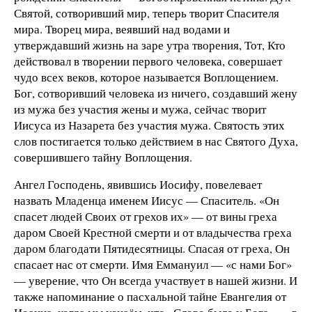
Святой, сотворивший мир, теперь творит Спасителя
мира. Творец мира, веявший над водами и
утверждавший жизнь на заре утра творения, Тот, Кто
действовал в творении первого человека, совершает
чудо всех веков, которое называется Воплощением.
Бог, сотворивший человека из ничего, создавший жену
из мужа без участия жены и мужа, сейчас творит
Иисуса из Назарета без участия мужа. Святость этих
слов постигается только действием в нас Святого Духа,
совершившего тайну Воплощения.
Ангел Господень, явившись Иосифу, повелевает
назвать Младенца именем Иисус — Спаситель. «Он
спасет людей Своих от грехов их» — от вины греха
даром Своей Крестной смерти и от владычества греха
даром благодати Пятидесятницы. Спасая от греха, Он
спасает нас от смерти. Имя Еммануил — «с нами Бог»
— уверение, что Он всегда участвует в нашей жизни. И
также напоминание о пасхальной тайне Евангелия от