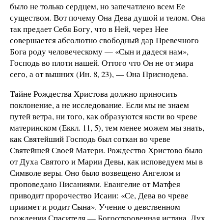
было не только сердцем, но запечатлено всем Ее
существом. Вот почему Она Дева душой и телом. Она
так предает Себя Богу, что в Ней, через Нее
совершается абсолютно свободный дар Превечного
Бога роду человеческому — «Сын и дадеся нам»,
Господь во плоти нашей. Оттого что Он не от мира
сего, а от вышних (Ин. 8, 23), — Она Приснодева.
Тайне Рождества Христова должно приносить
поклонение, а не исследование. Если мы не знаем
путей ветра, ни того, как образуются кости во чреве
материнском (Еккл. 11, 5), тем менее можем мы знать,
как Святейший Господь был соткан во чреве
Святейшей Своей Матери. Рождество Христово было
от Духа Святого и Марии Девы, как исповедуем мы в
Символе веры. Оно было возвещено Ангелом и
проповедано Писаниями. Евангелие от Матфея
приводит пророчество Исаии: «Се, Дева во чреве
приимет и родит Сына». Учение о девственном
рождении Спасителя — Богооткровенная истина. Дух