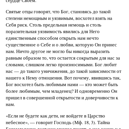
сердце Своем.
Святые отцы говорят, что Бог, становясь до такой
степени немощным и уязвимым, восхотел взять на
Себя риск. Столь предельная немощь и столь
поразительная уязвимость явились для Него
единственным способом открыть нам нечто
существенное о Себе и о любви, которую Он принес
нам. Ничто другое не могло бы никогда выразить
равным образом то, что остается сокрытым для нас за
словами, слишком легко произносимыми. Бог любит
нас — до такого уничижения, до такой зависимости от
нашего к Нему отношения. Вот почему, явившись так,
Бог восхотел быть любимым нами — кто может быть
более любимым, чем младенец? И одновременно Он
пришел в совершенной открытости и доверчивости к
нам.
«Если не будете как дети, не войдете в Царство
небесное», — говорит Господь (Мф. 18, 3). Тайна
Богомладенца дает нам многое понять о нас самих и о