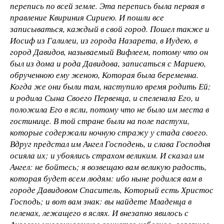
перепись по всей земле. Эта перепись была первая в
правление Квириния Сириею. И пошли все
записываться, каждый в свой город. Пошел также и
Иосиф из Галилеи, из города Назарета, в Иудею, в
город Давидов, называемый Вифлеем, потому что он
был из дома и рода Давидова, записаться с Мариею,
обрученною ему женою, Которая была беременна.
Когда же они были там, наступило время родить Ей;
и родила Сына Своего Первенца, и спеленала Его, и
положила Его в ясли, потому что не было им места в
гостинице. В той стране были на поле пастухи,
которые содержали ночную стражу у стада своего.
Вдруг предстал им Ангел Господень, и слава Господня
осияла их; и убоялись страхом великим. И сказал им
Ангел: не бойтесь; я возвещаю вам великую радость,
которая будет всем людям: ибо ныне родился вам в
городе Давидовом Спаситель, Который есть Христос
Господь; и вот вам знак: вы найдете Младенца в
пеленах, лежащего в яслях. И внезапно явилось с