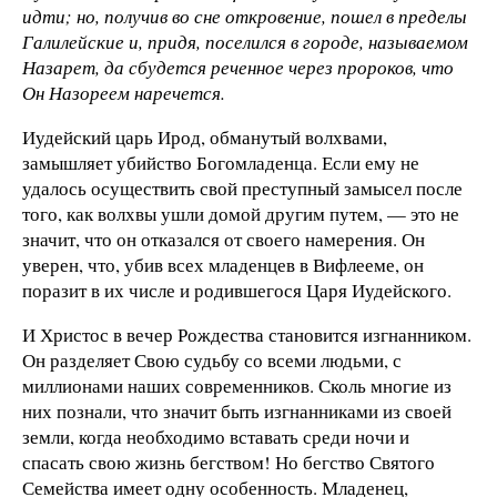
идти; но, получив во сне откровение, пошел в пределы
Галилейские и, придя, поселился в городе, называемом
Назарет, да сбудется реченное через пророков, что
Он Назореем наречется.
Иудейский царь Ирод, обманутый волхвами,
замышляет убийство Богомладенца. Если ему не
удалось осуществить свой преступный замысел после
того, как волхвы ушли домой другим путем, — это не
значит, что он отказался от своего намерения. Он
уверен, что, убив всех младенцев в Вифлееме, он
поразит в их числе и родившегося Царя Иудейского.
И Христос в вечер Рождества становится изгнанником.
Он разделяет Свою судьбу со всеми людьми, с
миллионами наших современников. Сколь многие из
них познали, что значит быть изгнанниками из своей
земли, когда необходимо вставать среди ночи и
спасать свою жизнь бегством! Но бегство Святого
Семейства имеет одну особенность. Младенец,