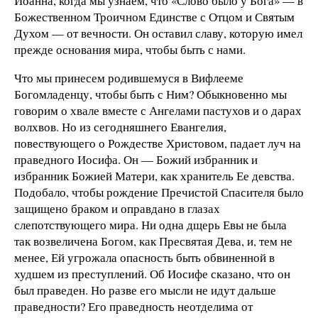
Иоанна, когда мы узнаём, что «Слово было у Бога» — в
Божественном Троичном Единстве с Отцом и Святым
Духом — от вечности. Он оставил славу, которую имел
прежде основания мира, чтобы быть с нами.
Что мы принесем родившемуся в Вифлееме
Богомладенцу, чтобы быть с Ним? Обыкновенно мы
говорим о хвале вместе с Ангелами пастухов и о дарах
волхвов. Но из сегодняшнего Евангелия,
повествующего о Рождестве Христовом, падает луч на
праведного Иосифа. Он — Божий избранник и
избранник Божией Матери, как хранитель Ее девства.
Подобало, чтобы рождение Пречистой Спасителя было
защищено браком и оправдано в глазах
слепотствующего мира. Ни одна дщерь Евы не была
так возвеличена Богом, как Пресвятая Дева, и, тем не
менее, Ей угрожала опасность быть обвиненной в
худшем из преступлений. Об Иосифе сказано, что он
был праведен. Но разве его мысли не идут дальше
праведности? Его праведность неотделима от