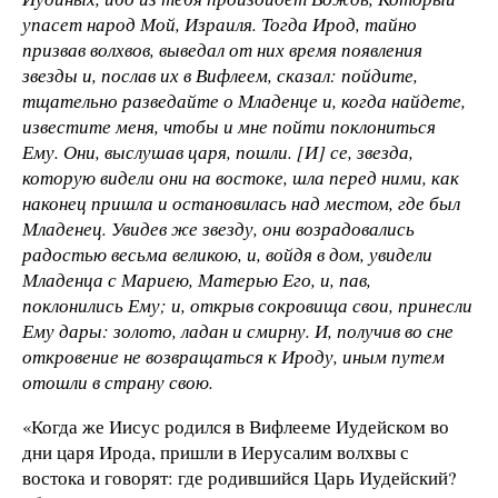
упасет народ Мой, Израиля. Тогда Ирод, тайно
призвав волхвов, выведал от них время появления
звезды и, послав их в Вифлеем, сказал: пойдите,
тщательно разведайте о Младенце и, когда найдете,
известите меня, чтобы и мне пойти поклониться
Ему. Они, выслушав царя, пошли. [И] се, звезда,
которую видели они на востоке, шла перед ними, как
наконец пришла и остановилась над местом, где был
Младенец. Увидев же звезду, они возрадовались
радостью весьма великою, и, войдя в дом, увидели
Младенца с Мариею, Матерью Его, и, пав,
поклонились Ему; и, открыв сокровища свои, принесли
Ему дары: золото, ладан и смирну. И, получив во сне
откровение не возвращаться к Ироду, иным путем
отошли в страну свою.
«Когда же Иисус родился в Вифлееме Иудейском во
дни царя Ирода, пришли в Иерусалим волхвы с
востока и говорят: где родившийся Царь Иудейский?