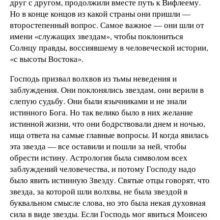
друг с другом, продолжили вместе путь к Вифлеему.
Но в конце концов из какой страны они пришли —
второстепенный вопрос. Самое важное — они шли от
имени «служащих звездам», чтобы поклониться
Солнцу правды, воссиявшему в человеческой истории,
«с высоты Востока».
Господь призвал волхвов из тьмы неведения и
заблуждения. Они поклонялись звездам, они верили в
слепую судьбу. Они были язычниками и не знали
истинного Бога. Но так велико было в них желание
истинной жизни, что они бодрствовали днем и ночью,
ища ответа на самые главные вопросы. И когда явилась
эта звезда — все оставили и пошли за ней, чтобы
обрести истину. Астрология была символом всех
заблуждений человечества, и потому Господу надо
было явить истинную Звезду. Святые отцы говорят, что
звезда, за которой шли волхвы, не была звездой в
буквальном смысле слова, но это была некая духовная
сила в виде звезды. Если Господь мог явиться Моисею