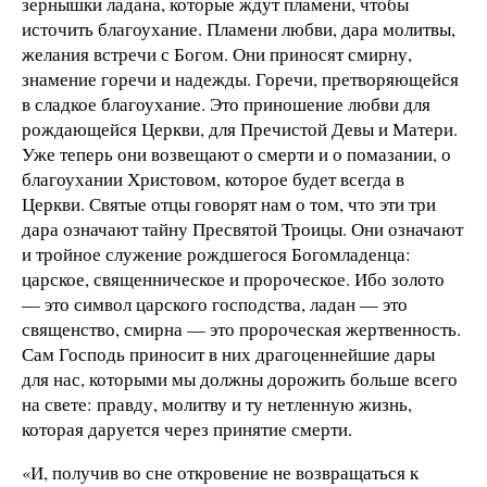
зернышки ладана, которые ждут пламени, чтобы
источить благоухание. Пламени любви, дара молитвы,
желания встречи с Богом. Они приносят смирну,
знамение горечи и надежды. Горечи, претворяющейся
в сладкое благоухание. Это приношение любви для
рождающейся Церкви, для Пречистой Девы и Матери.
Уже теперь они возвещают о смерти и о помазании, о
благоухании Христовом, которое будет всегда в
Церкви. Святые отцы говорят нам о том, что эти три
дара означают тайну Пресвятой Троицы. Они означают
и тройное служение рождшегося Богомладенца:
царское, священническое и пророческое. Ибо золото
— это символ царского господства, ладан — это
священство, смирна — это пророческая жертвенность.
Сам Господь приносит в них драгоценнейшие дары
для нас, которыми мы должны дорожить больше всего
на свете: правду, молитву и ту нетленную жизнь,
которая даруется через принятие смерти.
«И, получив во сне откровение не возвращаться к