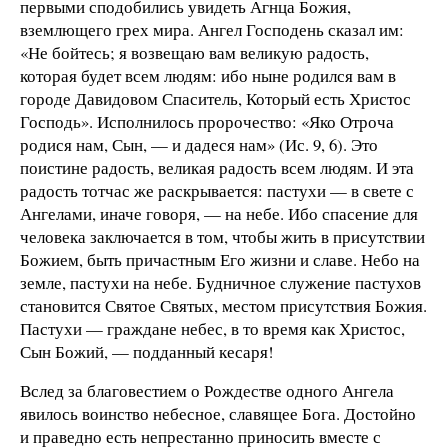
первыми сподобились увидеть Агнца Божия,
вземлющего грех мира. Ангел Господень сказал им:
«Не бойтесь; я возвещаю вам великую радость,
которая будет всем людям: ибо ныне родился вам в
городе Давидовом Спаситель, Который есть Христос
Господь». Исполнилось пророчество: «Яко Отроча
родися нам, Сын, — и дадеся нам» (Ис. 9, 6). Это
поистине радость, великая радость всем людям. И эта
радость тотчас же раскрывается: пастухи — в свете с
Ангелами, иначе говоря, — на небе. Ибо спасение для
человека заключается в том, чтобы жить в присутствии
Божием, быть причастным Его жизни и славе. Небо на
земле, пастухи на небе. Будничное служение пастухов
становится Святое Святых, местом присутствия Божия.
Пастухи — граждане небес, в то время как Христос,
Сын Божий, — подданный кесаря!
Вслед за благовестием о Рождестве одного Ангела
явилось воинство небесное, славящее Бога. Достойно
и праведно есть непрестанно приносить вместе с