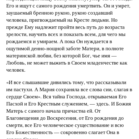
Его и ищут с самого рождения умертвить. Он и умрет,
заушаемый бренною рукою, рукою создавший
человека, пригвождаемый на Кресте людьми. Но
прежде Ему надлежит пройти весь путь до возраста
зрелости, научить всех и показать всем, для чего мы
рождаемся и умираем. А пока Он нуждается в
ощутимой денно-нощной заботе Матери, в полноте
материнской любви, без которой Бог, чье имя —
Любовь, не может выжить в Своем младенчестве как
человек.
«И все слышавшие дивились тому, что рассказывали
им пастухи. А Мария сохраняла все слова сии, слагая в
сердце Своем». Вся тайна Господа, открываемая Его
Пасхой и Его Крестным служением, — здесь. И Божия
Матерь с самого начала причастна ей. От
Благовещения до Воскресения, от Его рождения до
смерти, все Его человеческое существование и всю
Его Божественность — сокровенно слагает Она в