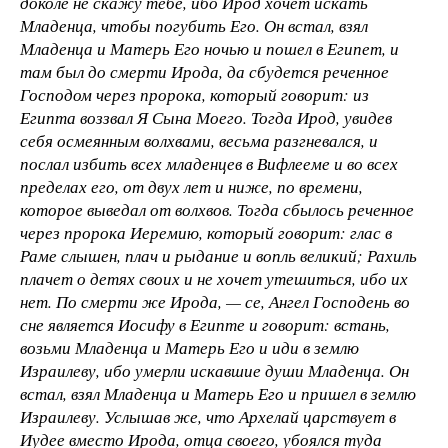
доколе не скажу тебе, ибо Ирод хочет искать
Младенца, чтобы погубить Его. Он встал, взял
Младенца и Матерь Его ночью и пошел в Египет, и
там был до смерти Ирода, да сбудется реченное
Господом через пророка, который говорит: из
Египта воззвал Я Сына Моего. Тогда Ирод, увидев
себя осмеянным волхвами, весьма разгневался, и
послал избить всех младенцев в Вифлееме и во всех
пределах его, от двух лет и ниже, по времени,
которое выведал от волхвов. Тогда сбылось реченное
через пророка Иеремию, который говорит: глас в
Раме слышен, плач и рыдание и вопль великий; Рахиль
плачет о детях своих и не хочет утешиться, ибо их
нет. По смерти же Ирода, — се, Ангел Господень во
сне является Иосифу в Египте и говорит: встань,
возьми Младенца и Матерь Его и иди в землю
Израилеву, ибо умерли искавшие души Младенца. Он
встал, взял Младенца и Матерь Его и пришел в землю
Израилеву. Услышав же, что Архелай царствует в
Иудее вместо Ирода, отца своего, убоялся туда