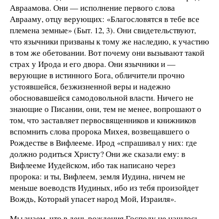
Авраамова. Они — исполнение первого слова
Аврааму, отцу верующих: «Благословятся в тебе все
племена земные» (Быт. 12, 3). Они свидетельствуют,
что язычники призваны к тому же наследию, к участию
в том же обетовании. Вот почему они вызывают такой
страх у Ирода и его двора. Они язычники и —
верующие в истинного Бога, обличители прочно
устоявшейся, безжизненной веры и надежно
обосновавшейся самодовольной власти. Ничего не
знающие о Писании, они, тем не менее, вопрошают о
том, что заставляет первосвященников и книжников
вспомнить слова пророка Михея, возвещавшего о
Рождестве в Вифлееме. Ирод «спрашивал у них: где
должно родиться Христу? Они же сказали ему: в
Вифлееме Иудейском, ибо так написано через
пророка: и ты, Вифлеем, земля Иудина, ничем не
меньше воеводств Иудиных, ибо из тебя произойдет
Вождь, Который упасет народ Мой, Израиля».
Мы знаем, что в день рождения Господу не нашлось