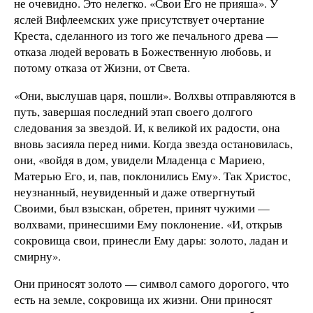
не очевидно. Это нелегко. «Свои Его не прияша». У
яслей Вифлеемских уже присутствует очертание
Креста, сделанного из того же печального древа —
отказа людей веровать в Божественную любовь, и
потому отказа от Жизни, от Света.
«Они, выслушав царя, пошли». Волхвы отправляются в
путь, завершая последний этап своего долгого
следования за звездой. И, к великой их радости, она
вновь засияла перед ними. Когда звезда остановилась,
они, «войдя в дом, увидели Младенца с Мариею,
Матерью Его, и, пав, поклонились Ему». Так Христос,
неузнанный, неувиденный и даже отвергнутый
Своими, был взыскан, обретен, принят чужими —
волхвами, принесшими Ему поклонение. «И, открыв
сокровища свои, принесли Ему дары: золото, ладан и
смирну».
Они приносят золото — символ самого дорогого, что
есть на земле, сокровища их жизни. Они приносят