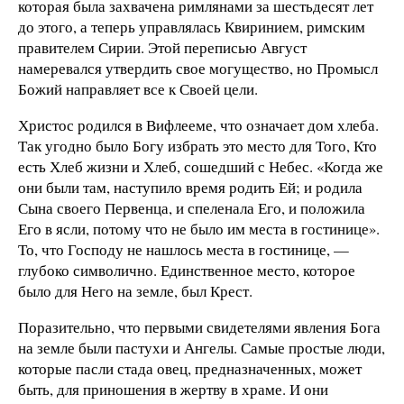
которая была захвачена римлянами за шестьдесят лет
до этого, а теперь управлялась Квиринием, римским
правителем Сирии. Этой переписью Август
намеревался утвердить свое могущество, но Промысл
Божий направляет все к Своей цели.
Христос родился в Вифлееме, что означает дом хлеба.
Так угодно было Богу избрать это место для Того, Кто
есть Хлеб жизни и Хлеб, сошедший с Небес. «Когда же
они были там, наступило время родить Ей; и родила
Сына своего Первенца, и спеленала Его, и положила
Его в ясли, потому что не было им места в гостинице».
То, что Господу не нашлось места в гостинице, —
глубоко символично. Единственное место, которое
было для Него на земле, был Крест.
Поразительно, что первыми свидетелями явления Бога
на земле были пастухи и Ангелы. Самые простые люди,
которые пасли стада овец, предназначенных, может
быть, для приношения в жертву в храме. И они