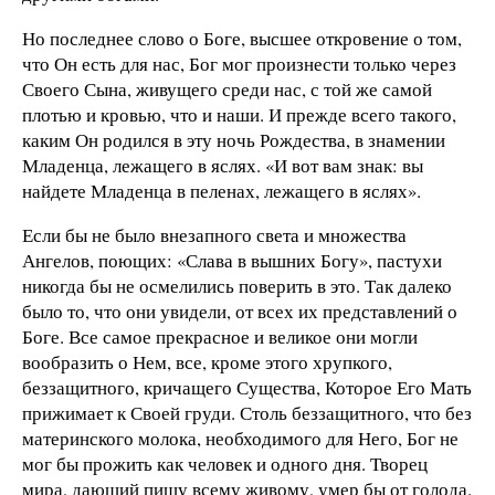
Но последнее слово о Боге, высшее откровение о том,
что Он есть для нас, Бог мог произнести только через
Своего Сына, живущего среди нас, с той же самой
плотью и кровью, что и наши. И прежде всего такого,
каким Он родился в эту ночь Рождества, в знамении
Младенца, лежащего в яслях. «И вот вам знак: вы
найдете Младенца в пеленах, лежащего в яслях».
Если бы не было внезапного света и множества
Ангелов, поющих: «Слава в вышних Богу», пастухи
никогда бы не осмелились поверить в это. Так далеко
было то, что они увидели, от всех их представлений о
Боге. Все самое прекрасное и великое они могли
вообразить о Нем, все, кроме этого хрупкого,
беззащитного, кричащего Существа, Которое Его Мать
прижимает к Своей груди. Столь беззащитного, что без
материнского молока, необходимого для Него, Бог не
мог бы прожить как человек и одного дня. Творец
мира, дающий пищу всему живому, умер бы от голода.