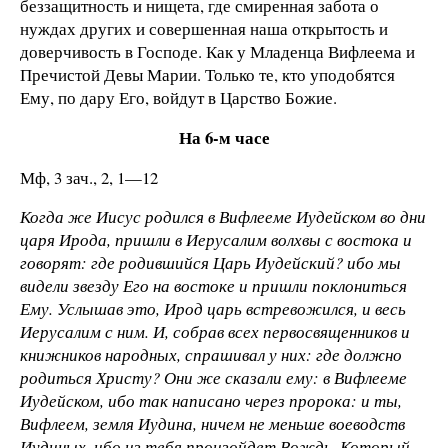
беззащитность и нищета, где смиренная забота о
нуждах других и совершенная наша открытость и
доверчивость в Господе. Как у Младенца Вифлеема и
Пречистой Девы Марии. Только те, кто уподобятся
Ему, по дару Его, войдут в Царство Божие.
На 6-м часе
Мф, 3 зач., 2, 1—12
Когда же Иисус родился в Вифлееме Иудейском во дни
царя Ирода, пришли в Иерусалим волхвы с востока и
говорят: где родившийся Царь Иудейский? ибо мы
видели звезду Его на востоке и пришли поклониться
Ему. Услышав это, Ирод царь встревожился, и весь
Иерусалим с ним. И, собрав всех первосвященников и
книжников народных, спрашивал у них: где должно
родиться Христу? Они же сказали ему: в Вифлееме
Иудейском, ибо так написано через пророка: и ты,
Вифлеем, земля Иудина, ничем не меньше воеводств
Иудиных, ибо из тебя произойдет Вождь, Который