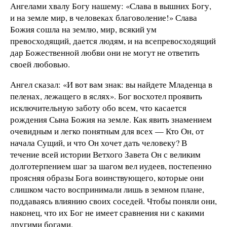
Ангелами хвалу Богу нашему: «Слава в вышних Богу,
и на земле мир, в человеках благоволение!» Слава
Божия сошла на землю, мир, всякий ум
превосходящий, дается людям, и на всепревосходящий
дар Божественной любви они не могут не ответить
своей любовью.
Ангел сказал: «И вот вам знак: вы найдете Младенца в
пеленах, лежащего в яслях». Бог восхотел проявить
исключительную заботу обо всем, что касается
рождения Сына Божия на земле. Как явить знамением
очевидным и легко понятным для всех — Кто Он, от
начала Сущий, и что Он хочет дать человеку? В
течение всей истории Ветхого Завета Он с великим
долготерпением шаг за шагом вел иудеев, постепенно
проясняя образы Бога воинствующего, которые они
слишком часто воспринимали лишь в земном плане,
поддаваясь влиянию своих соседей. Чтобы поняли они,
наконец, что их Бог не имеет сравнения ни с какими
другими богами.