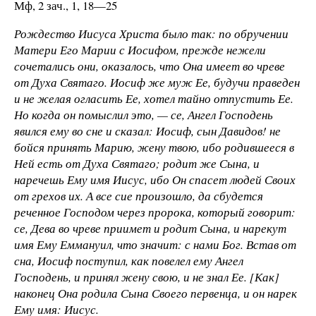
Мф, 2 зач., 1, 18—25
Рождество Иисуса Христа было так: по обручении
Матери Его Марии с Иосифом, прежде нежели
сочетались они, оказалось, что Она имеет во чреве
от Духа Святаго. Иосиф же муж Ее, будучи праведен
и не желая огласить Ее, хотел тайно отпустить Ее.
Но когда он помыслил это, — се, Ангел Господень
явился ему во сне и сказал: Иосиф, сын Давидов! не
бойся принять Марию, жену твою, ибо родившееся в
Ней есть от Духа Святаго; родит же Сына, и
наречешь Ему имя Иисус, ибо Он спасет людей Своих
от грехов их. А все сие произошло, да сбудется
реченное Господом через пророка, который говорит:
се, Дева во чреве приимет и родит Сына, и нарекут
имя Ему Еммануил, что значит: с нами Бог. Встав от
сна, Иосиф поступил, как повелел ему Ангел
Господень, и принял жену свою, и не знал Ее. [Как]
наконец Она родила Сына Своего первенца, и он нарек
Ему имя: Иисус.