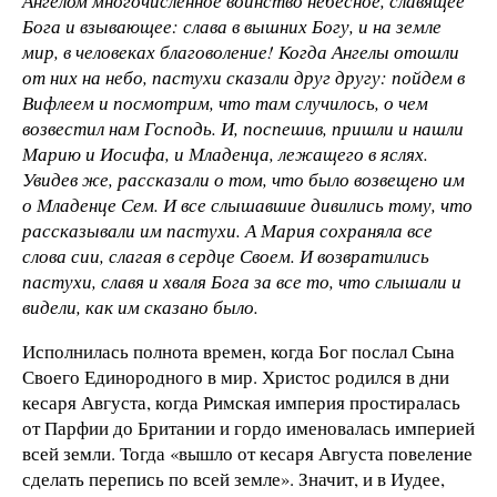
Ангелом многочисленное воинство небесное, славящее
Бога и взывающее: слава в вышних Богу, и на земле
мир, в человеках благоволение! Когда Ангелы отошли
от них на небо, пастухи сказали друг другу: пойдем в
Вифлеем и посмотрим, что там случилось, о чем
возвестил нам Господь. И, поспешив, пришли и нашли
Марию и Иосифа, и Младенца, лежащего в яслях.
Увидев же, рассказали о том, что было возвещено им
о Младенце Сем. И все слышавшие дивились тому, что
рассказывали им пастухи. А Мария сохраняла все
слова сии, слагая в сердце Своем. И возвратились
пастухи, славя и хваля Бога за все то, что слышали и
видели, как им сказано было.
Исполнилась полнота времен, когда Бог послал Сына
Своего Единородного в мир. Христос родился в дни
кесаря Августа, когда Римская империя простиралась
от Парфии до Британии и гордо именовалась империей
всей земли. Тогда «вышло от кесаря Августа повеление
сделать перепись по всей земле». Значит, и в Иудее,