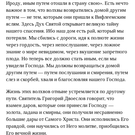
Ироду, иным путем отошли в страну свою». Есть нечто
важное в том, что волхвы возвратились домой другим
путем — не тем, которым они пришли к Вифлеемским
яслям. Здесь Дух Святой открывает великую тайну
нашего спасения. Ибо наш дом есть рай, который мы
потеряли. Мы сбились с дороги, идя к полноте жизни
через гордость, через непослушание, через ложное
знание о мире невидимом, через вкушение запретного
плода. Но теперь все должно стать иным, если мы
увидели Господа. Мы должны возвращаться домой
другим путем — путем послушания и смирения, путем
слез и скорбей, хваля и благословляя нашего Господа.
Жизнь этих волхвов отныне устремляется по другому
пути. Святитель Григорий Двоеслов говорит, что
взамен даров, которые они принесли Господу —
золота, ладана и смирны, они получили несравненно
большие дары от Самого Христа. Они исполнились Его
правдой, они научились от Него молитве, приобщились
Его вечной жизни.