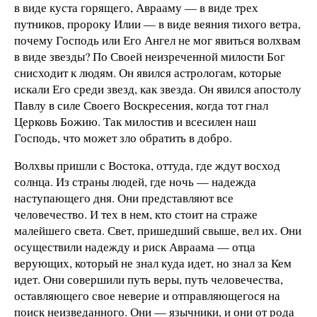
в виде куста горящего, Аврааму — в виде трех
путников, пророку Илии — в виде веяния тихого ветра,
почему Господь или Его Ангел не мог явиться волхвам
в виде звезды? По Своей неизреченной милости Бог
снисходит к людям. Он явился астрологам, которые
искали Его среди звезд, как звезда. Он явился апостолу
Павлу в силе Своего Воскресения, когда тот гнал
Церковь Божию. Так милостив и всесилен наш
Господь, что может зло обратить в добро.
Волхвы пришли с Востока, оттуда, где ждут восход
солнца. Из страны людей, где ночь — надежда
наступающего дня. Они представляют все
человечество. И тех в нем, кто стоит на страже
малейшего света. Свет, пришедший свыше, вел их. Они
осуществили надежду и риск Авраама — отца
верующих, который не знал куда идет, но знал за Кем
идет. Они совершили путь веры, путь человечества,
оставляющего свое неверие и отправляющегося на
поиск неизведанного. Они — язычники, и они от рода