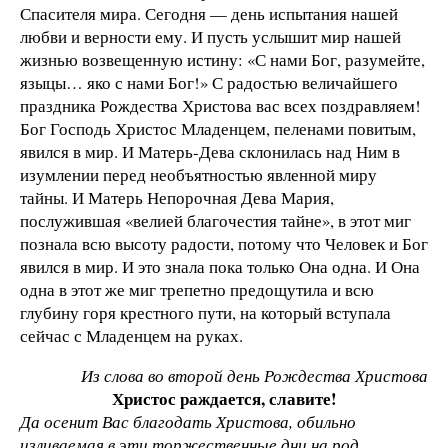
Спасителя мира. Сегодня — день испытания нашей
любви и верности ему. И пусть услышит мир нашей
жизнью возвещенную истину: «С нами Бог, разумейте,
языцы… яко с нами Бог!» С радостью величайшего
праздника Рождества Христова вас всех поздравляем!
Бог Господь Христос Младенцем, пеленами повитым,
явился в мир. И Матерь-Дева склонилась над Ним в
изумлении перед необъятностью явленной миру
тайны. И Матерь Непорочная Дева Мария,
послужившая «велией благочестия тайне», в этот миг
познала всю высоту радости, потому что Человек и Бог
явился в мир. И это знала пока только Она одна. И Она
одна в этот же миг трепетно предощутила и всю
глубину горя крестного пути, на который вступала
сейчас с Младенцем на руках.
Из слова во второй день Рождества Христова
Христос раждается, славите!
Да осенит Вас благодать Христова, обильно
изливаемая в эти торжественные дни на род