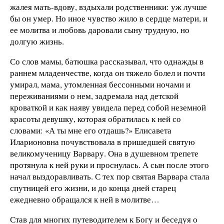
жалея мать-вдову, вздыхали родственники: уж лучше
бы он умер. Но иное чувство жило в сердце матери, и
ее молитва и любовь даровали сыну трудную, но
долгую жизнь.
Со слов мамы, батюшка рассказывал, что однажды в
раннем младенчестве, когда он тяжело болел и почти
умирал, мама, утомленная бессонными ночами и
переживаниями о нем, задремала над детской
кроваткой и как наяву увидела перед собой неземной
красоты девушку, которая обратилась к ней со
словами: «А ты мне его отдашь?» Елисавета
Иларионовна почувствовала в пришедшей святую
великомученицу Варвару. Она в душевном трепете
протянула к ней руки и проснулась. А сын после этого
начал выздоравливать. С тех пор святая Варвара стала
спутницей его жизни, и до конца дней старец
ежедневно обращался к ней в молитве…
Став для многих путеводителем к Богу и беседуя о