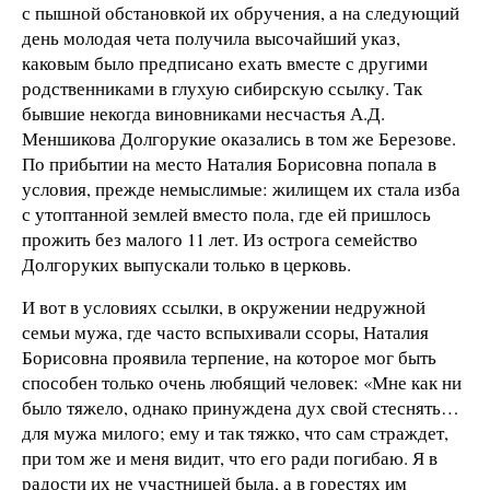
с пышной обстановкой их обручения, а на следующий
день молодая чета получила высочайший указ,
каковым было предписано ехать вместе с другими
родственниками в глухую сибирскую ссылку. Так
бывшие некогда виновниками несчастья А.Д.
Меншикова Долгорукие оказались в том же Березове.
По прибытии на место Наталия Борисовна попала в
условия, прежде немыслимые: жилищем их стала изба
с утоптанной землей вместо пола, где ей пришлось
прожить без малого 11 лет. Из острога семейство
Долгоруких выпускали только в церковь.
И вот в условиях ссылки, в окружении недружной
семьи мужа, где часто вспыхивали ссоры, Наталия
Борисовна проявила терпение, на которое мог быть
способен только очень любящий человек: «Мне как ни
было тяжело, однако принуждена дух свой стеснять…
для мужа милого; ему и так тяжко, что сам страждет,
при том же и меня видит, что его ради погибаю. Я в
радости их не участницей была, а в горестях им