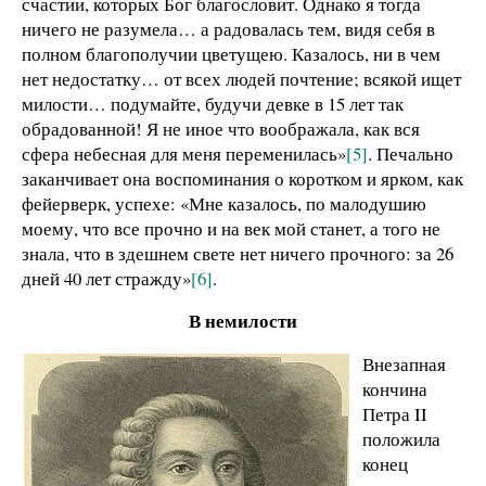
счастии, которых Бог благословит. Однако я тогда
ничего не разумела… а радовалась тем, видя себя в
полном благополучии цветущею. Казалось, ни в чем
нет недостатку… от всех людей почтение; всякой ищет
милости… подумайте, будучи девке в 15 лет так
обрадованной! Я не иное что воображала, как вся
сфера небесная для меня переменилась»
[5]
. Печально
заканчивает она воспоминания о коротком и ярком, как
фейерверк, успехе: «Мне казалось, по малодушию
моему, что все прочно и на век мой станет, а того не
знала, что в здешнем свете нет ничего прочного: за 26
дней 40 лет стражду»
[6]
.
В немилости
Внезапная
кончина
Петра II
положила
конец