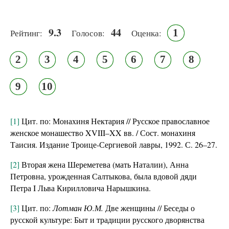
9.3
44
1
Рейтинг:
Голосов:
Оценка:
2
3
4
5
6
7
8
9
10
[1]
Цит. по: Монахиня Нектария // Русское православное
женское монашество XVIII–XX вв. / Сост. монахиня
Таисия. Издание Троице-Сергиевой лавры, 1992. С. 26–27.
[2]
Вторая жена Шереметева (мать Наталии), Анна
Петровна, урожденная Салтыкова, была вдовой дяди
Петра I Льва Кирилловича Нарышкина.
[3]
Цит. по:
Лотман Ю.М.
Две женщины // Беседы о
русской культуре: Быт и традиции русского дворянства