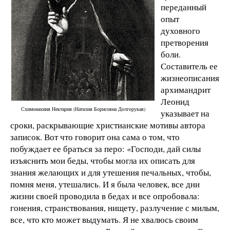
переданный
опыт
духовного
претворения
боли.
Составитель ее
жизнеописания
архимандрит
Леонид
Схимонахиня Нектария (Наталия Борисовна Долгорукая)
указывает на
сроки, раскрывающие христианские мотивы автора
записок. Вот что говорит она сама о том, что
побуждает ее браться за перо: «Господи, дай силы
изъяснить мои беды, чтобы могла их описать для
знания желающих и для утешения печальных, чтобы,
помня меня, утешались. И я была человек, все дни
жизни своей проводила в бедах и все опробовала:
гонения, странствования, нищету, разлучение с милым,
все, что кто может выдумать. Я не хвалюсь своим