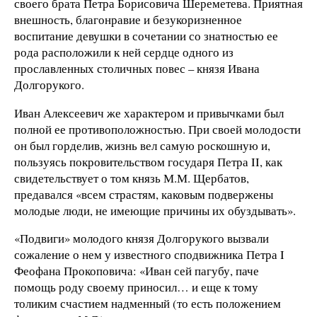
своего брата Петра Борисовича Шереметева. Приятная
внешность, благонравие и безукоризненное
воспитание девушки в сочетании со знатностью ее
рода расположили к ней сердце одного из
прославленных столичных повес – князя Ивана
Долгорукого.
Иван Алексеевич же характером и привычками был
полной ее противоположностью. При своей молодости
он был горделив, жизнь вел самую роскошную и,
пользуясь покровительством государя Петра II, как
свидетельствует о том князь М.М. Щербатов,
предавался «всем страстям, каковым подвержены
молодые люди, не имеющие причины их обуздывать».
«Подвиги» молодого князя Долгорукого вызвали
сожаление о нем у известного сподвижника Петра I
Феофана Прокоповича: «Иван сей пагубу, паче
помощь роду своему приносил… и еще к тому
толиким счастием надменный (то есть положением