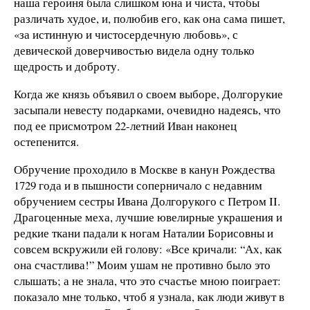
наша героиня была слишком юна и чиста, чтобы
различать худое, и, полюбив его, как она сама пишет,
«за истинную и чистосердечную любовь», с
девической доверчивостью видела одну только
щедрость и доброту.
Когда же князь объявил о своем выборе, Долгорукие
засыпали невесту подарками, очевидно надеясь, что
под ее присмотром 22-летний Иван наконец
остепенится.
Обручение проходило в Москве в канун Рождества
1729 года и в пышности соперничало с недавним
обручением сестры Ивана Долгорукого с Петром II.
Драгоценные меха, лучшие ювелирные украшения и
редкие ткани падали к ногам Наталии Борисовны и
совсем вскружили ей голову: «Все кричали: “Ах, как
она счастлива!” Моим ушам не противно было это
слышать; а не знала, что это счастье мною поиграет:
показало мне только, чтоб я узнала, как люди живут в