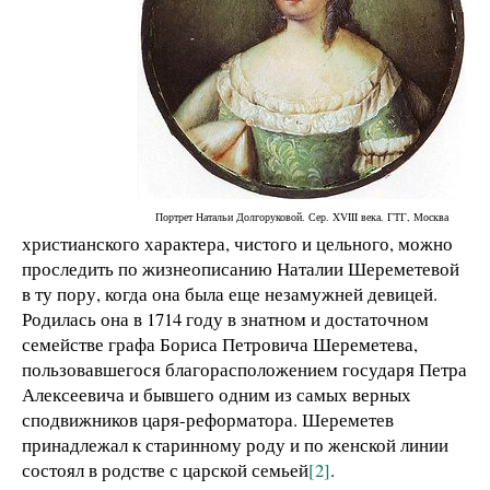
Портрет Натальи Долгоруковой. Сер. XVIII века. ГТГ, Москва
христианского характера, чистого и цельного, можно
проследить по жизнеописанию Наталии Шереметевой
в ту пору, когда она была еще незамужней девицей.
Родилась она в 1714 году в знатном и достаточном
семействе графа Бориса Петровича Шереметева,
пользовавшегося благорасположением государя Петра
Алексеевича и бывшего одним из самых верных
сподвижников царя-реформатора. Шереметев
принадлежал к старинному роду и по женской линии
состоял в родстве с царской семьей
[2]
.