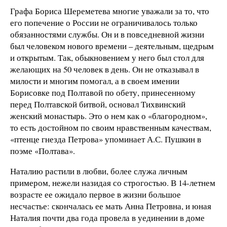
Графа Бориса Шереметева многие уважали за то, что
его попечение о России не ограничивалось только
обязанностями службы. Он и в повседневной жизни
был человеком нового времени – деятельным, щедрым
и открытым. Так, обыкновением у него был стол для
желающих на 50 человек в день. Он не отказывал в
милости и многим помогал, а в своем имении
Борисовке под Полтавой по обету, принесенному
перед Полтавской битвой, основал Тихвинский
женский монастырь. Это о нем как о «благородном»,
то есть достойном по своим нравственным качествам,
«птенце гнезда Петрова» упоминает А.С. Пушкин в
поэме «Полтава».
Наталию растили в любви, более служа личным
примером, нежели назидая со строгостью. В 14-летнем
возрасте ее ожидало первое в жизни большое
несчастье: скончалась ее мать Анна Петровна, и юная
Наталия почти два года провела в уединении в доме