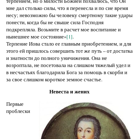
терпением, но о милости Божией похвалюсь, что Он
мне дал столько силы, что я перенесла и по сие время
несу; невозможно бы человеку смертному такие удары
понести, когда бы не свыше сила Господня
подкрепляла. Возьмите в расчет мое воспитание и
нынешнее мое состояние»
[1]
.
Терпение Иова стало ее главным приобретением, и для
этого ей пришлось совершить тот же путь – от достатка
и знатности до полного уничижения. Она не
возроптала, не посетовала на слишком тяжелый удел и
в несчастьях благодарила Бога за помощь в скорби и
за свое слишком короткое земное счастье.
Невеста и жених
Первые
проблески