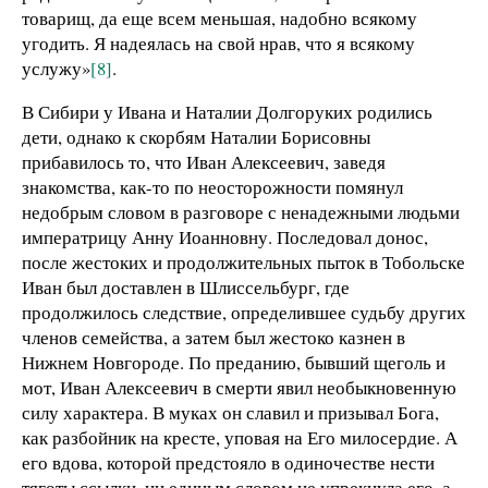
товарищ, да еще всем меньшая, надобно всякому
угодить. Я надеялась на свой нрав, что я всякому
услужу»
[8]
.
В Сибири у Ивана и Наталии Долгоруких родились
дети, однако к скорбям Наталии Борисовны
прибавилось то, что Иван Алексеевич, заведя
знакомства, как-то по неосторожности помянул
недобрым словом в разговоре с ненадежными людьми
императрицу Анну Иоанновну. Последовал донос,
после жестоких и продолжительных пыток в Тобольске
Иван был доставлен в Шлиссельбург, где
продолжилось следствие, определившее судьбу других
членов семейства, а затем был жестоко казнен в
Нижнем Новгороде. По преданию, бывший щеголь и
мот, Иван Алексеевич в смерти явил необыкновенную
силу характера. В муках он славил и призывал Бога,
как разбойник на кресте, уповая на Его милосердие. А
его вдова, которой предстояло в одиночестве нести
тяготы ссылки, ни единым словом не упрекнула его, а