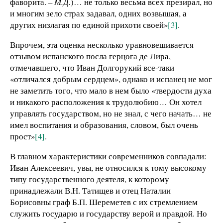
фаворита.
– М.Д.
)… не только весьма всех презирал, но
и многим зело страх задавал, одних возвышая, а
других низлагая по единой прихоти своей»
[3]
.
Впрочем, эта оценка несколько уравновешивается
отзывом испанского посла герцога де Лира,
отмечавшего, что Иван Долгорукий все-таки
«отличался добрым сердцем», однако и испанец не мог
не заметить того, что мало в нем было «твердости духа
и никакого расположения к трудолюбию… Он хотел
управлять государством, но не знал, с чего начать… не
имел воспитания и образования, словом, был очень
прост»
[4]
.
В главном характеристики современников совпадали:
Иван Алексеевич, увы, не относился к тому высокому
типу государственного деятеля, к которому
принадлежали В.Н. Татищев и отец Наталии
Борисовны граф Б.П. Шереметев с их стремлением
служить государю и государству верой и правдой. Но