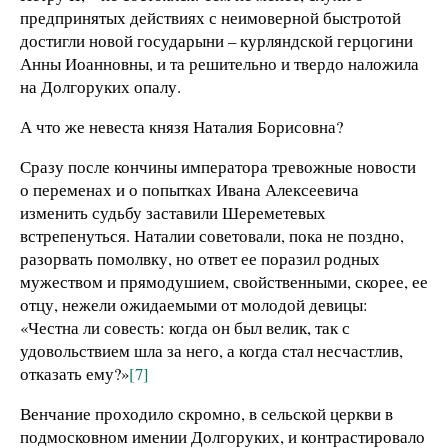
предпринятых действиях с неимоверной быстротой
достигли новой государыни – курляндской герцогини
Анны Иоанновны, и та решительно и твердо наложила
на Долгоруких опалу.
А что же невеста князя Наталия Борисовна?
Сразу после кончины императора тревожные новости
о переменах и о попытках Ивана Алексеевича
изменить судьбу заставили Шереметевых
встрепенуться. Наталии советовали, пока не поздно,
разорвать помолвку, но ответ ее поразил родных
мужеством и прямодушием, свойственными, скорее, ее
отцу, нежели ожидаемыми от молодой девицы:
«Честна ли совесть: когда он был велик, так с
удовольствием шла за него, а когда стал несчастлив,
отказать ему?»
[7]
Венчание проходило скромно, в сельской церкви в
подмосковном имении Долгоруких, и контрастировало