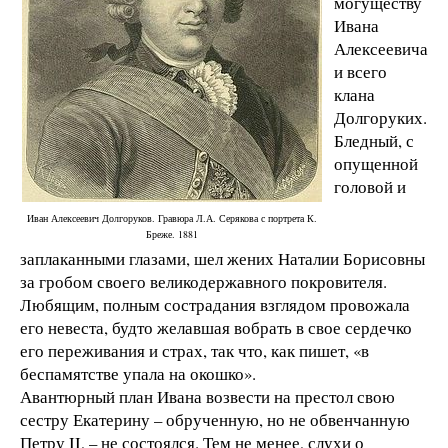
могуществу
Ивана
Алексеевича
и всего
клана
Долгоруких.
Бледный, с
опущенной
головой и
Иван Алексеевич Долгоруков. Гравюра Л.А. Серякова с портрета К.
Бреже. 1881
заплаканными глазами, шел жених Наталии Борисовны
за гробом своего великодержавного покровителя.
Любящим, полным сострадания взглядом провожала
его невеста, будто желавшая вобрать в свое сердечко
его переживания и страх, так что, как пишет, «в
беспамятстве упала на окошко».
Авантюрный план Ивана возвести на престол свою
сестру Екатерину – обрученную, но не обвенчанную
Петру II, – не состоялся. Тем не менее, слухи о