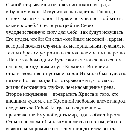
Святой открывается не в веянии тихого ветра, а
в бурном вихре. Искуситель нападает на Господа
с трех разных сторон. Первое искушение – обратить
камни в хлеб. То есть употребить Свою
чудодейственную силу для Себя. Так будут искушать
Его иудеи, чтобы Он стал «хлебным мессией», царем,
который должен служить их материальным нуждам, и
таким образом устроить на земле чаемое ими царство.
«Но не хлебом одним будет жить человек, но всяким
словом, исходящим из уст Божиих». Во время
странствования в пустыне народ Израиля был чудесно
питаем Богом, когда Бог открывал ему, что смысл
жизни бесконечно глубже, чем насыщение чрева.
Второе искушение – превратить Христа в того, кто
внешним чудом, а не Крестной любовью влечет народ
следовать за Собой. И третье искушение –
предложение Ему победить мир, идя в обход Креста.
Однако не может быть компромисса со злом, ибо из
всякого компромисса со злом победителем всегда