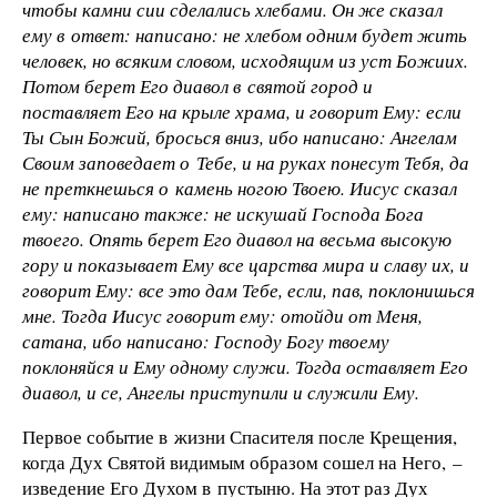
чтобы камни сии сделались хлебами. Он же сказал
ему в ответ: написано: не хлебом одним будет жить
человек, но всяким словом, исходящим из уст Божиих.
Потом берет Его диавол в святой город и
поставляет Его на крыле храма, и говорит Ему: если
Ты Сын Божий, бросься вниз, ибо написано: Ангелам
Своим заповедает о Тебе, и на руках понесут Тебя, да
не преткнешься о камень ногою Твоею. Иисус сказал
ему: написано также: не искушай Господа Бога
твоего. Опять берет Его диавол на весьма высокую
гору и показывает Ему все царства мира и славу их, и
говорит Ему: все это дам Тебе, если, пав, поклонишься
мне. Тогда Иисус говорит ему: отойди от Меня,
сатана, ибо написано: Господу Богу твоему
поклоняйся и Ему одному служи. Тогда оставляет Его
диавол, и се, Ангелы приступили и служили Ему.
Первое событие в жизни Спасителя после Крещения,
когда Дух Святой видимым образом сошел на Него, –
изведение Его Духом в пустыню. На этот раз Дух