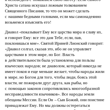
Христа сатана искушал ложным толкованием
Священного Писания, то что он может сделать
с нашими бедными головами, если мы самонадеянно
возьмемся изъяснять его!
Диавол «показывает Ему все царства мира и славу их,
и говорит Ему: все это дам Тебе, если, пав,
поклонишься мне». Святой Ириней Лионский говорит:
«Диавол солгал, сказав это, ибо не он управляет
царствами в этом мире, но Бог. Власть
в действительности была установлена для пользы
языческих народов; не диаволом, который никогда не
имеет покоя и еще меньше желает, чтобы народы жили
в мире, но Богом для того, чтобы люди, боясь этой
власти, не пожирали друг друга, как рыбы, но
с помощью законов сопротивлялись многообразной
несправедливости язычников». Все народы земли
обещаны Мессии. Если Он – Сын Божий, они поистине
принадлежат Ему. Но мы должны остерегаться