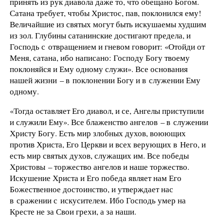
принять из рук диавола даже то, что обещано Богом.
Сатана требует, чтобы Христос, пав, поклонился ему!
Величайшие из святых могут быть искушаемы худшим
из зол. Глубины сатанинские достигают предела, и
Господь с отвращением и гневом говорит: «Отойди от
Меня, сатана, ибо написано: Господу Богу твоему
поклоняйся и Ему одному служи». Все основания
нашей жизни – в поклонении Богу и в служении Ему
одному.
«Тогда оставляет Его диавол, и се, Ангелы приступили
и служили Ему». Все блаженство ангелов – в служении
Христу Богу. Есть мир злобных духов, воюющих
против Христа, Его Церкви и всех верующих в Него, и
есть мир святых духов, служащих им. Все победы
Христовы – торжество ангелов и наше торжество.
Искушение Христа и Его победа являет нам Его
Божественное достоинство, и утверждает нас
в сражении с искусителем. Ибо Господь умер на
Кресте не за Свои грехи, а за наши.