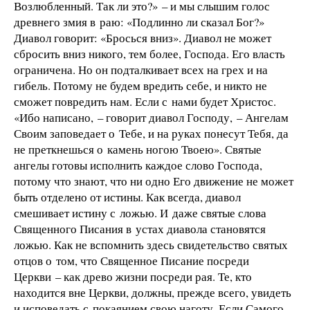
Возлюбленный. Так ли это?» – и мы слышим голос
древнего змия в раю: «Подлинно ли сказал Бог?»
Диавол говорит: «Бросься вниз». Диавол не может
сбросить вниз никого, тем более, Господа. Его власть
ограничена. Но он подталкивает всех на грех и на
гибель. Потому не будем вредить себе, и никто не
сможет повредить нам. Если с нами будет Христос.
«Ибо написано, – говорит диавол Господу, – Ангелам
Своим заповедает о Тебе, и на руках понесут Тебя, да
не преткнешься о камень ногою Твоею». Святые
ангелы готовы исполнить каждое слово Господа,
потому что знают, что ни одно Его движение не может
быть отделено от истины. Как всегда, диавол
смешивает истину с ложью. И даже святые слова
Священного Писания в устах диавола становятся
ложью. Как не вспомнить здесь свидетельство святых
отцов о том, что Священное Писание посреди
Церкви – как древо жизни посреди рая. Те, кто
находится вне Церкви, должны, прежде всего, увидеть
и исповедать с покаянием свою наготу. Если Самого