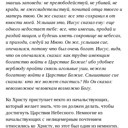
знаешь заповеди: не прелюбодействуй, не убивай, не
кради, не лжесвидетельствуй, почитай отца твоего и
матерь твою. Он же сказал: все это сохранил я от
юности моей. Услышав это, Иисус сказал ему: еще
одного недостает тебе: все, что имеешь, продай и
раздай нищим, и будешь иметь сокровище на небесах,
и приходи, следуй за Мною. Он же, услышав сие,
опечалился, потому что был очень богат. Иисус, видя,
что он опечалился, сказал: как трудно имеющим
богатство войти в Царствие Божие! ибо удобнее
верблюду пройти сквозь игольные уши, нежели
богатому войти в Царствие Божие. Слышавшие сие
сказали: кто же может спастись? Но Он сказал:
невозможное человекам возможно Богу.
Ко Христу приступает некто из начальствующих,
который желает знать, что он должен делать, чтобы
достигнуть Царствия Небесного. Немногие из
начальствующих с нелицемерным почтением
относились ко Христу, но этот был один из немногих.