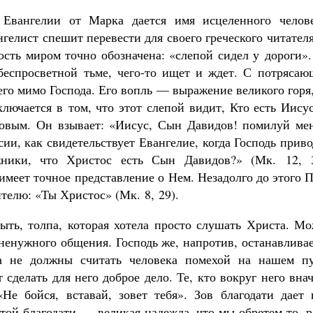
Евангелии от Марка дается имя исцеленного челове
гелист спешит перевести для своего греческого читате
ость миром точно обозначена: «слепой сидел у дороги»
беспросветной тьме, чего-то ищет и ждет. С потрясаю
его мимо Господа. Его вопль — выражение великого горя
Великомученик Георгий Победоносец. Н
святого
ключается в том, что этот слепой видит, Кто есть Иису
Роман Котов
овым. Он взывает: «Иисус, Сын Давидов! помилуй мен
Как найти своё место в жизни
Кирилл Мурышев
ии, как свидетельствует Евангелие, когда Господь прив
ники, что Христос есть Сын Давидов?» (Мк. 12, 3
имеет точное представление о Нем. Незадолго до этого 
елю: «Ты Христос» (Мк. 8, 29).
ыть, толпа, которая хотела просто слушать Христа. Мо
 ненужного общения. Господь же, напротив, останавлива
а не должны считать человека помехой на нашем пу
сделать для него доброе дело. Те, кто вокруг него вна
 «Не бойся, вставай, зовет тебя». Зов благодати дает
той благодати — великая надежда, что мы обретем то, 