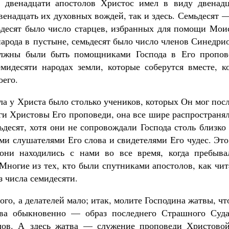
 двенадцати апостолов Христос имел в виду двенадц
венадцать их духовных вождей, так и здесь. Семьдесят 
ьдесят было число старцев, избранных для помощи Мои
народа в пустыне, семьдесят было число членов Синедри
олжны были быть помощниками Господа в Его пропов
мидесяти народах земли, которые соберутся вместе, ко
оего.
ала у Христа было столько учеников, которых Он мог пос
ги Христовы Его проповеди, она все шире распространя
ьдесят, хотя они не сопровождали Господа столь близко
ми слушателями Его слова и свидетелями Его чудес. Это
«они находились с нами во все время, когда пребыва
 Многие из тех, кто были спутниками апостолов, как чи
з числа семидесяти.
го, а делателей мало; итак, молите Господина жатвы, ч
ва обыкновенно — образ последнего Страшного Суда
олов. А здесь жатва — служение проповеди Христовой