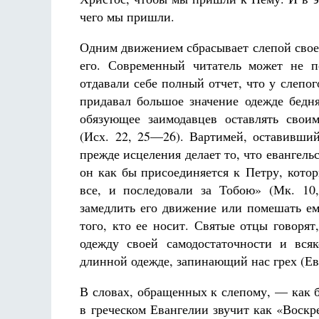
чего мы пришли.
Одним движением сбрасывает слепой сво
его. Современный читатель может не п
отдавали себе полный отчет, что у слепо
придавал большое значение одежде бедня
обязующее заимодавцев оставлять свои
(Исх. 22, 25—26). Вартимей, оставивший
прежде исцеления делает то, что евангел
он как бы присоединяется к Петру, кото
все, и последовали за Тобою» (Мк. 10
замедлить его движение или помешать е
того, кто ее носит. Святые отцы говорят
одежду своей самодостаточности и вся
длинной одежде, запинающий нас грех (Евр
В словах, обращенных к слепому, — как 
в греческом Евангелии звучит как «Воскр