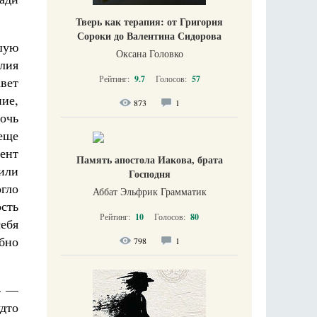
Тверь как терапия: от Григория
Сороки до Валентина Сидорова
шую
Оксана Головко
лия
Рейтинг:
9.7
Голосов:
57
авет
ие,
873
1
очь
еще
мент
Память апостола Иакова, брата
вили
Господня
гло
Аббат Эльфрик Грамматик
сть
Рейтинг:
10
Голосов:
80
себя
бно
798
1
!» —
удто