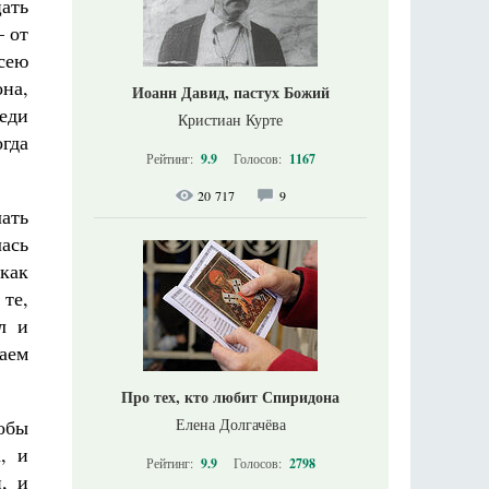
ать
— от
сею
она,
Иоанн Давид, пастух Божий
еди
Кристиан Курте
гда
Рейтинг:
9.9
Голосов:
1167
20 717
9
лать
лась
 как
 те,
л и
таем
Про тех, кто любит Спиридона
Елена Долгачёва
тобы
, и
Рейтинг:
9.9
Голосов:
2798
, и