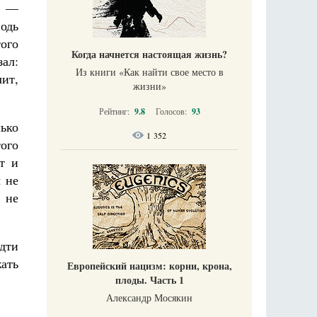
т, —
одь
ого
Когда начнется настоящая жизнь?
ал:
Из книги «Как найти свое место в
чит,
жизни​»
Рейтинг:
9.8
Голосов:
93
ько
1 352
ого
т и
 не
 не
идти
жать
Европейский нацизм: корни, крона,
плоды. Часть 1
Александр Мосякин