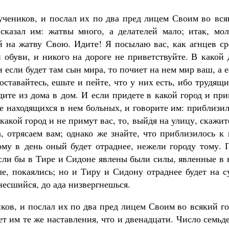
 учеников, и послал их по два пред лицем Своим во вс
сказал им: жатвы много, а делателей мало; итак, мол
й на жатву Свою. Идите! Я посылаю вас, как агнцев ср
 обуви, и никого на дороге не приветствуйте. В какой
и если будет там сын мира, то почиет на нем мир ваш, а 
оставайтесь, ешьте и пейте, что у них есть, ибо трудящ
дите из дома в дом. И если придете в какой город и пр
те находящихся в нем больных, и говорите им: приблизи
акой город и не примут вас, то, выйдя на улицу, скажит
, отрясаем вам; однако же знайте, что приблизилось к
му в день оный будет отраднее, нежели городу тому. Г
если бы в Тире и Сидоне явлены были силы, явленные в 
е, покаялись; но и Тиру и Сидону отраднее будет на с
несшийся, до ада низвергнешься.
иков, и послал их по два пред лицем Своим во всякий г
ет им те же наставления, что и двенадцати. Число семьд