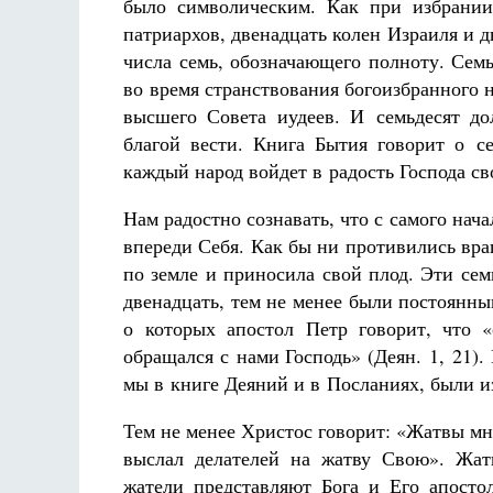
было символическим. Как при избрании
патриархов, двенадцать колен Израиля и д
числа семь, обозначающего полноту. Сем
во время странствования богоизбранного 
высшего Совета иудеев. И семьдесят д
благой вести. Книга Бытия говорит о се
каждый народ войдет в радость Господа св
Нам радостно сознавать, что с самого нач
впереди Себя. Как бы ни противились вра
по земле и приносила свой плод. Эти сем
двенадцать, тем не менее были постоянны
о которых апостол Петр говорит, что 
обращался с нами Господь» (Деян. 1, 21).
мы в книге Деяний и в Посланиях, были и
Тем не менее Христос говорит: «Жатвы мно
выслал делателей на жатву Свою». Жат
жатели представляют Бога и Его апост