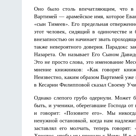
Оно было столь впечатляющим, что в 
Вартимей — арамейское имя, которое Еван
«сын Тимеев». Его предельная отверженн
этот человек, сидящий в одиночестве и 
внезапностью он начинает звать проходящ
также невероятного доверия. Парадокс за
Разлуки не будет
Фредерика де Грааф
Назарета. Он называет Его Сыном Давид
Это не просто слова, это именование Месс
мнение книжников: «Как говорят книж
Неизвестно, каким образом Вартимей уже 
в Кесарии Филипповой сказал Своему Учит
Однако слепого грубо одернули. Может б
быть, и ученики, оберегавшие Господа от
и говорит: «Позовите его». Мы никогд
ненужной остановкой, когда нам надлежит 
заставлял его молчать, теперь говорят:
Христос, чтобы мы пришли к Нему. И в э