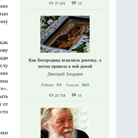
37 431
13
ние
стью
дину
как
ову
ади
Как Богородица исцелила девочку, а
слу
потом пришла к ней домой
ние
Дмитрий Злодорев
жны
Рейтинг:
9.9
Голосов:
2015
ге».
быть
23 724
11
 от
сто
ники