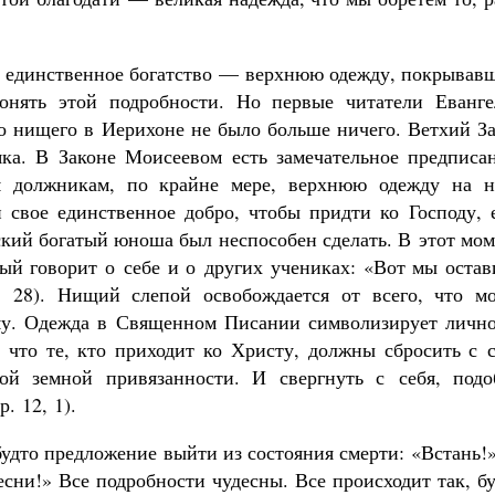
е единственное богатство — верхнюю одежду, покрывав
онять этой подробности. Но первые читатели Еванге
го нищего в Иерихоне не было больше ничего. Ветхий З
ка. В Законе Моисеевом есть замечательное предписан
м должникам, по крайне мере, верхнюю одежду на н
 свое единственное добро, чтобы придти ко Господу, 
ьский богатый юноша был неспособен сделать. В этот мо
рый говорит о себе и о других учениках: «Вот мы оста
, 28). Нищий слепой освобождается от всего, что мо
му. Одежда в Священном Писании символизирует лично
, что те, кто приходит ко Христу, должны сбросить с 
кой земной привязанности. И свергнуть с себя, подо
. 12, 1).
будто предложение выйти из состояния смерти: «Встань
есни!» Все подробности чудесны. Все происходит так, б