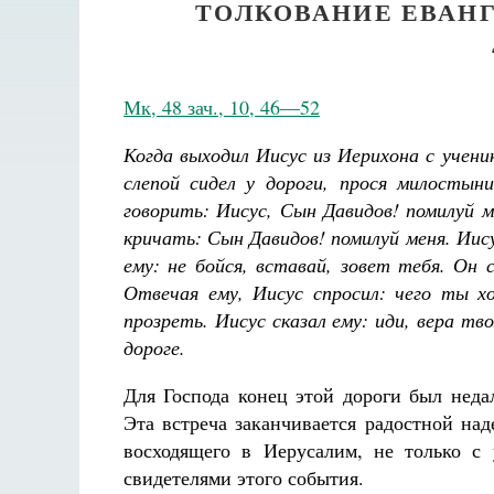
ТОЛКОВАНИЕ ЕВАНГ
Мк, 48 зач., 10, 46—52
Когда выходил Иисус из Иерихона с учен
слепой сидел у дороги, прося милостын
говорить: Иисус, Сын Давидов! помилуй м
кричать: Сын Давидов! помилуй меня. Иису
ему: не бойся, вставай, зовет тебя. Он
Отвечая ему, Иисус спросил: чего ты 
прозреть. Иисус сказал ему: иди, вера тв
дороге.
Для Господа конец этой дороги был нед
Эта встреча заканчивается радостной на
восходящего в Иерусалим, не только с
свидетелями этого события.