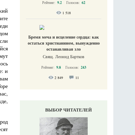
Рейтинг:
9.2
Голосов:
62
який
1 518
ите
еди
 дом
Бремя меча и исцеление сердца: как
если
остаться христианином, вынужденно
ийся
останавливая зло
имут
Свящ. Леонид Бартков
лось
Рейтинг:
9.8
Голосов:
243
е: и
 вам
2 849
11
оре
вас,
уде,
ВЫБОР ЧИТАТЕЛЕЙ
ород
есят