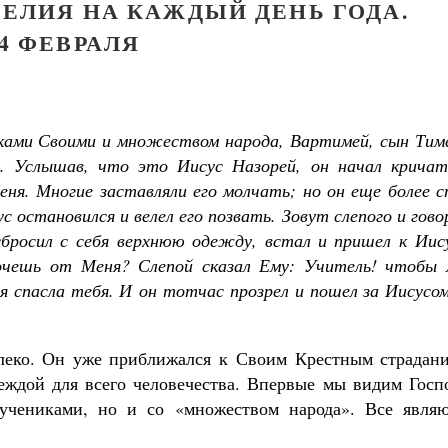
ЕЛИЯ НА КАЖДЫЙ ДЕНЬ ГОДА.
4 ФЕВРАЛЯ
иками Своими и множеством народа, Вартимей, сын Тиме
и. Услышав, что это Иисус Назорей, он начал кричат
еня. Многие заставляли его молчать; но он еще более 
с остановился и велел его позвать. Зовут слепого и гов
 сбросил с себя верхнюю одежду, встал и пришел к Иис
хочешь от Меня? Слепой сказал Ему: Учитель! чтобы 
оя спасла тебя. И он тотчас прозрел и пошел за Иисусо
алеко. Он уже приближался к Своим Крестным страдани
деждой для всего человечества. Впервые мы видим Госп
 учениками, но и со «множеством народа». Все являю