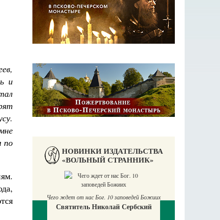
ев,
ь и
стал
орят
усу.
мне
м по
НОВИНКИ ИЗДАТЕЛЬСТВА
«ВОЛЬНЫЙ СТРАННИК»
ям.
ода,
Чего ждет от нас Бог. 10 заповедей Божиих
тся
Святитель Николай Сербский