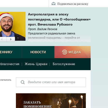
Подписаться на рассылку
Антрополатрия в эпоху
постмодерна, или О «богообщении»
прот. Вячеслава Рубского
Прот. Вадим Леонов
Предлагается радикальная смена
религиозной парадигмы – перейти от
взаимодействия с Богом к взаимодействию с
людьми и самим собой.
ЕННИКУ
НОВОСТИ
МЕДИА
благочестия
|
Жизнь Церкви
|
Богослужение
спечатать