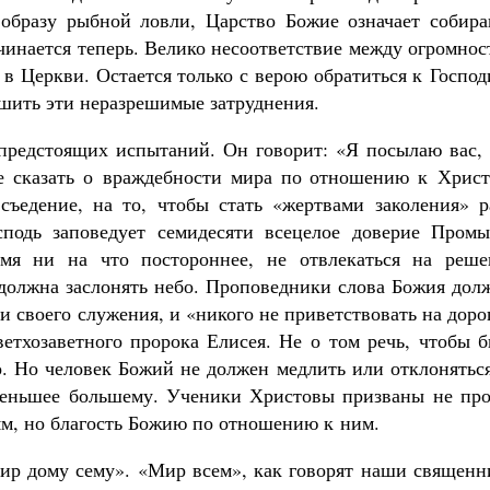
образу рыбной ловли, Царство Божие означает собира
чинается теперь. Велико несоответствие между огромно
 в Церкви. Остается только с верою обратиться к Госпо
шить эти неразрешимые затруднения.
 предстоящих испытаний. Он говорит: «Я посылаю вас, 
е сказать о враждебности мира по отношению к Христ
съедение, на то, чтобы стать «жертвами заколения» р
сподь заповедует семидесяти всецелое доверие Промы
я ни на что постороннее, не отвлекаться на реше
 должна заслонять небо. Проповедники слова Божия дол
 своего служения, и «никого не приветствовать на доро
ветхозаветного пророка Елисея. Не о том речь, чтобы 
 Но человек Божий не должен медлить или отклоняться
меньшее большему. Ученики Христовы призваны не про
ям, но благость Божию по отношению к ним.
 мир дому сему». «Мир всем», как говорят наши священ