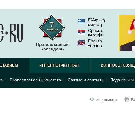
Ελληνική
έκδοση
Српска
верзиjа
English
Православный
version
календарь
СЛАВИЕМ
ИНТЕРНЕТ-ЖУРНАЛ
ВОПРОСЫ СВЯЩ
ка
|
Православная библиотека
|
Святые и святыни
|
Подвижники 
24 просмотра
Ра