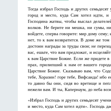
Тогда избрал Господь и других семьдесят
город и место, куда Сам хотел идти, и 
Господина жатвы, чтобы выслал делателе
волков. Не берите ни мешка, ни сумы, ни
войдете, сперва говорите: мир дому сему; 
нет, то к вам возвратится. В доме же том 
достоин награды за труды свои; не перехо
вас, ешьте, что вам предложат, и исцеляй
к вам Царствие Божие. Если же придете в к
прах, прилипший к нам от вашего города
Царствие Божие. Сказываю вам, что Содо
тебе, Хоразин! горе тебе, Вифсаида! ибо 
то давно бы они, сидя во вретище и пепл
нежели вам. И ты, Капернаум, до неба воз
«Избрал Господь и других семьдесят учен
и место, куда Сам хотел идти». Господь да