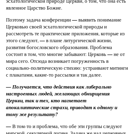
эсхатологической природе Церкви, о том, что она есть
явленное Царство Божие.
—
Поэтому задача конференции
выявить понимание
Церковью своей эсхатологической природы и
рассмотреть те практические приложения, которые из
—
этого следуют,
в плане литургической жизни,
развития богословского образования. Проблема
—
состоит в том, что многие забывают: Церковь
не от
мира сего. Отсюда возникает погруженность в
социально-политическую стихию: устраивают митинги
с плакатами, какие-то рассылки и так далее.
—
Получается, что действия как либерально
настроенных людей, желающих обмирщения
Церкви, так и тех, кто нагнетает
апокалиптические страхи, приводят к одному и
тому же результату?
—
В том-то и проблема, что обе эти группы следуют
мирской, секулярной логике. Задача же чад церковных