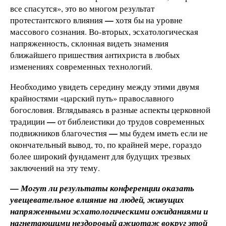
все спасутся», это во многом результат
—
протестантского влияния
хотя бы на уровне
массового сознания. Во-вторых, эсхатологическая
напряженность, склонная видеть знамения
ближайшего пришествия антихриста в любых
изменениях современных технологий.
Необходимо увидеть середину между этими двумя
крайностями «царский путь» православного
богословия. Вглядываясь в разные аспекты церковной
—
традиции
от библеистики до трудов современных
—
подвижников благочестия
мы будем иметь если не
окончательный вывод, то, по крайней мере, гораздо
более широкий фундамент для будущих трезвых
заключений на эту тему.
—
Могут ли результаты конференции оказать
увещевательное влияние на людей, живущих
напряженными эсхатологическими ожиданиями и
нагнетающими нездоровый ажиотаж вокруг этой