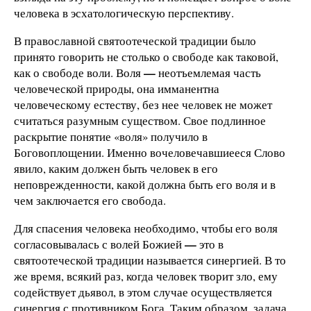
человека в эсхатологическую перспективу.
В православной святоотеческой традиции было
принято говорить не столько о свободе как таковой,
—
как о свободе воли. Воля
неотъемлемая часть
человеческой природы, она имманентна
человеческому естеству, без нее человек не может
считаться разумным существом. Свое подлинное
раскрытие понятие «воля» получило в
Боговоплощении. Именно вочеловечавшиееся Слово
явило, каким должен быть человек в его
неповрежденности, какой должна быть его воля и в
чем заключается его свобода.
Для спасения человека необходимо, чтобы его воля
—
согласовывалась с волей Божией
это в
святоотеческой традиции называется синергией. В то
же время, всякий раз, когда человек творит зло, ему
содействует дьявол, в этом случае осуществляется
синергия с противником Бога. Таким образом, задача