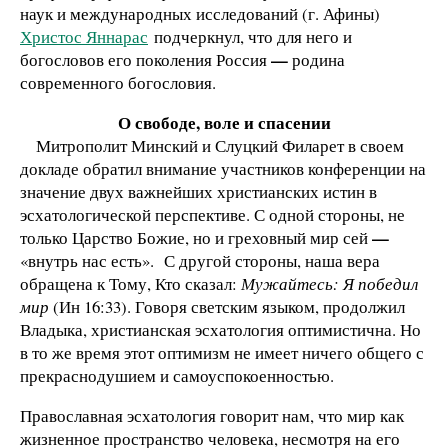
наук и международных исследований (г. Афины)
Христос Яннарас
подчеркнул, что для него и
—
богословов его поколения Россия
родина
современного богословия.
О свободе, воле и спасении
Митрополит Минский и Слуцкий Филарет в своем
докладе обратил внимание участников конференции на
значение двух важнейших христианских истин в
эсхатологической перспективе. С одной стороны, не
—
только Царство Божие, но и греховный мир сей
«внутрь нас есть». С другой стороны, наша вера
обращена к Тому, Кто сказал:
Мужайтесь: Я победил
мир
(Ин 16:33). Говоря светским языком, продолжил
Владыка, христианская эсхатология оптимистична. Но
в то же время этот оптимизм не имеет ничего общего с
прекраснодушием и самоуспокоенностью.
Православная эсхатология говорит нам, что мир как
жизненное пространство человека, несмотря на его