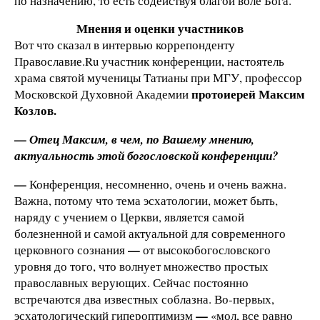
по назначению, то есть содействуя благой воле Бога.
Мнения и оценки участников
Вот что сказал в интервью коррепонденту
Православие.Ru участник конференции, настоятель
храма святой мученицы Татианы при МГУ, профессор
протоиерей Максим
Московской Духовной Академии
Козлов.
—
Отец Максим, в чем, по Вашему мнению,
актуальность этой богословской конференции?
—
Конференция, несомненно, очень и очень важна.
Важна, потому что тема эсхатологии, может быть,
наряду с учением о Церкви, является самой
болезненной и самой актуальной для современного
—
церковного сознания
от высокобогословского
уровня до того, что волнует множество простых
православных верующих. Сейчас постоянно
встречаются два известных соблазна. Во-первых,
—
эсхатологический гипероптимизм
«мол, все равно