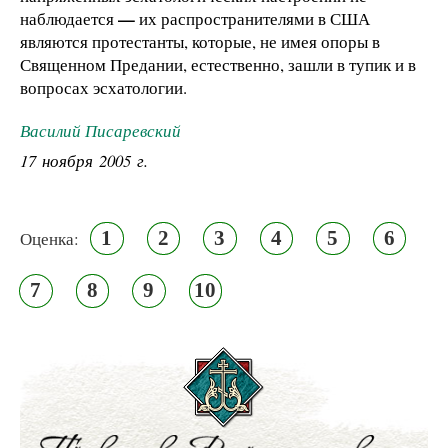
—
наблюдается
их распространителями в США
являются протестанты, которые, не имея опоры в
Священном Предании, естественно, зашли в тупик и в
вопросах эсхатологии.
Василий Писаревский
17 ноября 2005 г.
1
2
3
4
5
6
Оценка:
7
8
9
10