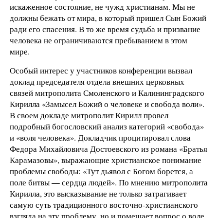
искаженное состояние, не чужд христианам. Мы не
должны бежать от мира, в который пришел Сын Божий
ради его спасения. В то же время судьба и призвание
человека не ограничиваются пребыванием в этом
мире.
Особый интерес у участников конференции вызвал
доклад председателя отдела внешних церковных
связей митрополита Смоленского и Калининградского
Кирилла «Замысел Божий о человеке и свобода воли».
В своем докладе митрополит Кирилл провел
подробный богословский анализ категорий «свобода»
и «воля человека». Докладчик процитировал слова
Федора Михайловича Достоевского из романа «Братья
Карамазовы», выражающие христианское понимание
проблемы свободы: «Тут дьявол с Богом борется, а
—
поле битвы
сердца людей». По мнению митрополита
Кирилла, это высказывание не только затрагивает
самую суть традиционного восточно-христианского
взгляда на эту проблему, но и помещает вопрос о воле