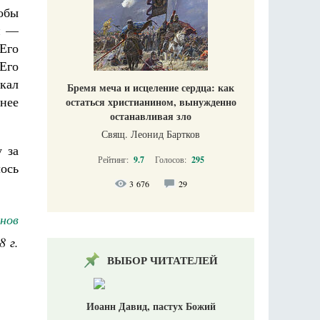
тобы
и —
Его
Его
кал
Бремя меча и исцеление сердца: как
нее
остаться христианином, вынужденно
останавливая зло
Свящ. Леонид Бартков
 за
Рейтинг:
9.7
Голосов:
295
ось
3 676
29
нов
8 г.
ВЫБОР ЧИТАТЕЛЕЙ
Иоанн Давид, пастух Божий