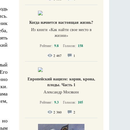
одь
сь.
Когда начнется настоящая жизнь?
ник
Из книги «Как найти свое место в
ба,
жизни​»
ять
кий
Рейтинг:
9.8
Голосов:
158
2 467
1
мый
 Его
нно
Европейский нацизм: корни, крона,
плоды. Часть 1
ки.
Александр Мосякин
ама
ем,
Рейтинг:
9.3
Голосов:
105
2 360
2
 но
ным