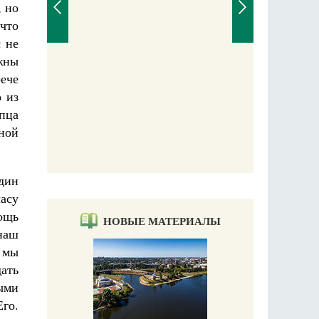
, но
 что
 не
жны
рече
 из
упца
ной
дин
часу
ощь
НОВЫЕ МАТЕРИАЛЫ
наш
, мы
ать
ыми
Его.