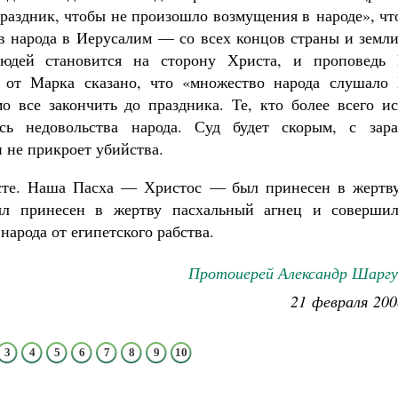
праздник, чтобы не произошло возмущения в народе», ч
ыв народа в Иерусалим — со всех концов страны и земл
юдей становится на сторону Христа, и проповедь 
и от Марка сказано, что «множество народа слушало 
о все закончить до праздника. Те, кто более всего ис
сь недовольства народа. Суд будет скорым, с зара
 не прикроет убийства.
есте. Наша Пасха — Христос — был принесен в жертву
л принесен в жертву пасхальный агнец и совершил
арода от египетского рабства.
Протоиерей Александр Шаргу
21 февраля 200
3
4
5
6
7
8
9
10