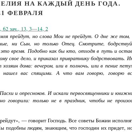
ЕЛИЯ НА КАЖДЫЙ ДЕНЬ ГОДА.
21 ФЕВРАЛЯ
 62 зач., 13, 3—14, 2
емля прейдут, но слова Мои не прейдут. О дне же том,
сные, ни Сын, но только Отец. Смотрите, бодрствуй
 это время. Подобно как бы кто, отходя в путь и оста
дому свое дело, и приказал привратнику бодрствовать. 
 хозяин дома: вечером, или в полночь, или в пение пету
е нашел вас спящими. А что вам говорю, говорю вс
Пасхи и опресноков. И искали первосвященники и книжн
но говорили: только не в праздник, чтобы не произо
Как найти своё место в жизни
прейдут», — говорит Господь. Все советы Божии исполня
Кирилл Мурышев
Великомученик Георгий Победоносец. Н
 Мы подобны людям, знающим, что господин их придет, н
святого