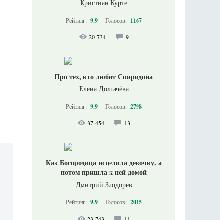
Кристиан Курте
Рейтинг:
9.9
Голосов:
1167
20 734
9
Про тех, кто любит Спиридона
Елена Долгачёва
Рейтинг:
9.9
Голосов:
2798
37 454
13
Как Богородица исцелила девочку, а
потом пришла к ней домой
Дмитрий Злодорев
Рейтинг:
9.9
Голосов:
2015
23 743
11