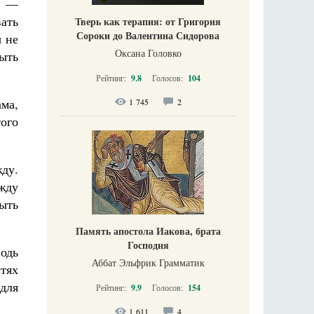
в —
вать
Тверь как терапия: от Григория
Сороки до Валентина Сидорова
ы не
Оксана Головко
быть
Рейтинг:
9.8
Голосов:
104
ма,
1 745
2
того
ду.
жду
ыть
Память апостола Иакова, брата
Господня
подь
Аббат Эльфрик Грамматик
тях
 для
Рейтинг:
9.9
Голосов:
154
1 611
4