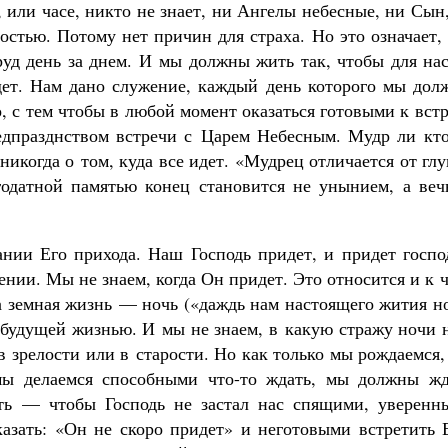
Роман Котов
 или часе, никто не знает, ни Ангелы небесные, ни Сын
стью. Потому нет причин для страха. Но это означает,
д день за днем. И мы должны жить так, чтобы для нас
дет. Нам дано служение, каждый день которого мы дол
, с тем чтобы в любой момент оказаться готовыми к вст
едпразднством встречи с Царем Небесным. Мудр ли кто
никогда о том, куда все идет. «Мудрец отличается от гл
годатной памятью конец становится не унынием, а веч
нии Его прихода. Наш Господь придет, и придет госпо
нии. Мы не знаем, когда Он придет. Это относится и к 
 земная жизнь — ночь («даждь нам настоящего жития н
 будущей жизнью. И мы не знаем, в какую стражу ночи 
 зрелости или в старости. Но как только мы рождаемся
 мы делаемся способными что-то ждать, мы должны жд
ыть — чтобы Господь не застал нас спящими, уверенн
казать: «Он не скоро придет» и неготовыми встретить 