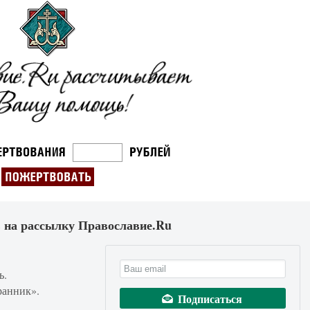
 на рассылку Православие.Ru
ь.
ранник».