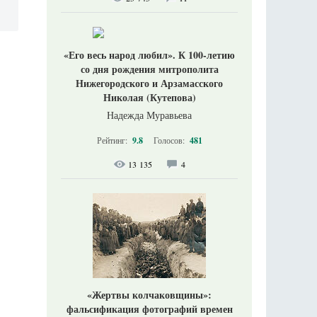
«Его весь народ любил». К 100-летию
со дня рождения митрополита
Нижегородского и Арзамасского
Николая (Кутепова)
Надежда Муравьева
Рейтинг:
9.8
Голосов:
481
13 135
4
«Жертвы колчаковщины»:
фальсификация фотографий времен