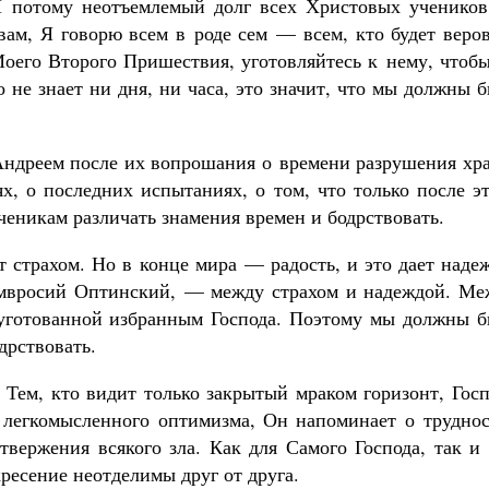
 И потому неотъемлемый долг всех Христовых ученико
 вам, Я говорю всем в роде сем — всем, кто будет веро
Моего Второго Пришествия, уготовляйтесь к нему, чтоб
 не знает ни дня, ни часа, это значит, что мы должны 
Андреем после их вопрошания о времени разрушения хра
ях, о последних испытаниях, о том, что только после э
ченикам различать знамения времен и бодрствовать.
страхом. Но в конце мира — радость, и это дает надеж
Амвросий Оптинский, — между страхом и надеждой. Ме
 уготованной избранным Господа. Поэтому мы должны б
рствовать.
 Тем, кто видит только закрытый мраком горизонт, Гос
н легкомысленного оптимизма, Он напоминает о труднос
твержения всякого зла. Как для Самого Господа, так и
ресение неотделимы друг от друга.