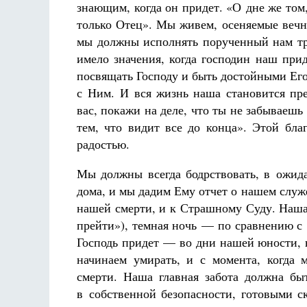
знающим, когда он придет. «О дне же том,
только Отец». Мы живем, осеняемые вечно
мы должны исполнять порученный нам тру
имело значения, когда господин наш при
посвящать Господу и быть достойными Его
с Ним. И вся жизнь наша становится пр
вас, покажи на деле, что ты не забываешь 
Разлуки не будет
Фредерика де Грааф
тем, что видит все до конца». Этой бла
радостью.
Мы должны всегда бодрствовать, в ожида
дома, и мы дадим Ему отчет о нашем служе
нашей смерти, и к Страшному Суду. Наша
прейти»), темная ночь — по сравнению с
Господь придет — во дни нашей юности, в
начинаем умирать, и с момента, когда
смерти. Наша главная забота должна б
в собственной безопасности, готовыми с