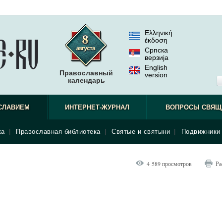
Ελληνική
έκδοση
Српска
верзиjа
English
Православный
version
календарь
СЛАВИЕМ
ИНТЕРНЕТ-ЖУРНАЛ
ВОПРОСЫ СВЯЩ
ка
|
Православная библиотека
|
Святые и святыни
|
Подвижники 
4 589 просмотров
Ра