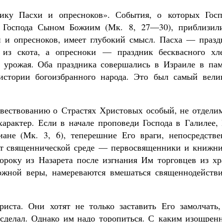
ику Пасхи и опресноков». События, о которых Госп
я Господа Сыном Божиим (Мк. 8, 27—30), приблизили
 и опресноков, имеет глубокий смысл. Пасха — празд
из скота, а опресноки — праздник бесквасного хле
о урожая. Оба праздника совершались в Израиле в пам
 истории богоизбранного народа. Это был самый вели
овествованию о Страстях Христовых особый, не отдели
характер. Если в начале проповеди Господа в Галилее,
ане (Мк. 3, 6), теперешние Его враги, непосредстве
жат священнической среде — первосвященники и книжни
року из Назарета после изгнания Им торговцев из хр
ожной веры, намереваются вмешаться священнодействи
иста. Они хотят не только заставить Его замолчать,
 сделал. Однако им надо торопиться. С каким изощрен