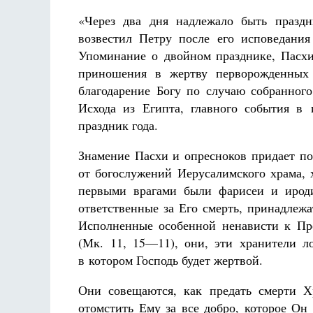
«Через два дня надлежало быть праздн
возвестил Петру после его исповедани
Упоминание о двойном празднике, Пасхи
приношения в жертву перворожденных 
благодарение Богу по случаю собранног
Исхода из Египта, главного события в
праздник года.
Знамение Пасхи и опресноков придает п
от богослужений Иерусалимского храма, 
первыми врагами были фарисеи и ироди
ответственные за Его смерть, принадле
Исполненные особенной ненависти к Про
(Мк. 11, 15—11), они, эти хранители л
в котором Господь будет жертвой.
Они совещаются, как предать смерти Хр
отомстить Ему за все добро, которое Он