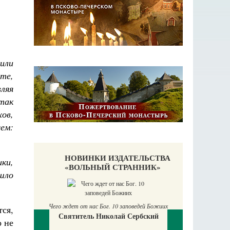
 или
те,
вляя
Итак
хов,
ем:
НОВИНКИ ИЗДАТЕЛЬСТВА
ики,
«ВОЛЬНЫЙ СТРАННИК»
шло
П
Е
Чего ждет от нас Бог. 10 заповедей Божиих
тся,
Святитель Николай Сербский
аучись у
о не