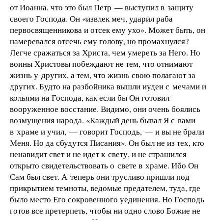
от Иоанна, что это был Петр — выступил в защиту
своего Господа. Он «извлек меч, ударил раба
первосвященникова и отсек ему ухо». Может быть, он
намеревался отсечь ему голову, но промахнулся?
Легче сражаться за Христа, чем умереть за Него. Но
воины Христовы побеждают не тем, что отнимают
жизнь у других, а тем, что жизнь свою полагают за
других. Будто на разбойника вышли иудеи с мечами и
кольями на Господа, как если бы Он готовил
вооруженное восстание. Видимо, они очень боялись
возмущения народа. «Каждый день бывал Я с вами
в храме и учил, — говорит Господь, — и вы не брали
Меня. Но да сбудутся Писания». Он был не из тех, кто
ненавидит свет и не идет к свету, и не страшился
открыто свидетельствовать о свете в храме. Ибо Он
Сам был свет. А теперь они трусливо пришли под
прикрытием темноты, ведомые предателем, туда, где
было место Его сокровенного уединения. Но Господь
готов все претерпеть, чтобы ни одно слово Божие не