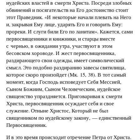
иудейских властей в смерти Христа. Посреди злобных
обвинений и посягательств на Его достоинство стоит
этот Праведник. «И некоторые начали плевать на Него
и, закрывая Ему лице, ударять Его и говорить Ему:
прореки. И слуги били Его по ланитам». Кажется, сами
первосвященники и книжники, и старцы вместе
с чернью, в ожидании утра, участвуют в этом
бесовском хороводе. И жест первосвященника,
раздирающего свои одежды, имеет символический
смысл. Это подобно раздиранию завесы святилища,
которое скоро произойдет (Мк. 15, 38). В тот самый
момент, когда Господь исповедует Себя Мессией,
Сыном Божиим, Сыном Человеческим, иудейское
священство упраздняется. Приговаривая к смерти
Христа, первосвященник осуждает себя и свое
служение. Отныне Христос, Который не был
священником по иудейскому закону, — единственный
Первосвященник.
И в это время происходит отречение Петра от Христа.