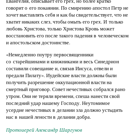
Евангелия, описывает его грех, но более кратко
говорит о его покаянии. По смирению апостол Петр не
хочет выставлять себя и как бы свидетельствует, что не
хватит никаких слез, чтобы омыть его грех. И только
любовь Христова, только Христова Кровь может
восстановить его после такого падения в человеческом
и апостольском достоинстве.
«Немедленно поутру первосвященники
со старейшинами и книжниками и весь Синедрион
составили совещание и, связав Иисуса, отвели и
предали Пилату». Иудейские власти должны были
получить разрешение оккупационной власти на
смертный приговор. Совет нечестивых собрался рано
утром. Они не теряли времени, спеша нанести свой
последний удар нашему Господу. Неутомимое
усердие нечестивых в делании зла должно устыдить
нас в нашей лености в делании добра.
Протоиерей Александр Шаргунов