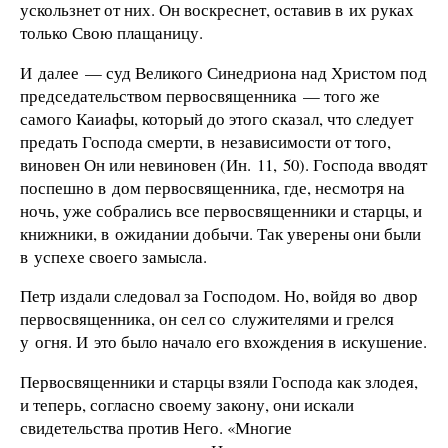
ускользнет от них. Он воскреснет, оставив в их руках
только Свою плащаницу.
И далее — суд Великого Синедриона над Христом под
председательством первосвященника — того же
самого Каиафы, который до этого сказал, что следует
предать Господа смерти, в независимости от того,
виновен Он или невиновен (Ин. 11, 50). Господа вводят
поспешно в дом первосвященника, где, несмотря на
ночь, уже собрались все первосвященники и старцы, и
книжники, в ожидании добычи. Так уверены они были
в успехе своего замысла.
Петр издали следовал за Господом. Но, войдя во двор
первосвященника, он сел со служителями и грелся
у огня. И это было начало его вхождения в искушение.
Первосвященники и старцы взяли Господа как злодея,
и теперь, согласно своему закону, они искали
свидетельства против Него. «Многие