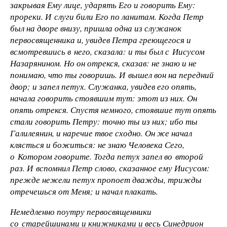
закрывая Ему лице, ударять Его и говорить Ему:
прореки. И слуги били Его по ланитам. Когда Петр
был на дворе внизу, пришла одна из служанок
первосвященника и, увидев Петра греющегося и
всмотревшись в него, сказала: и ты был с Иисусом
Назарянином. Но он отрекся, сказав: не знаю и не
понимаю, что ты говоришь. И вышел вон на передний
двор; и запел петух. Служанка, увидев его опять,
начала говорить стоявшим тут: этот из них. Он
опять отрекся. Спустя немного, стоявшие тут опять
стали говорить Петру: точно ты из них; ибо ты
Галилеянин, и наречие твое сходно. Он же начал
клясться и божиться: не знаю Человека Сего,
о Котором говорите. Тогда петух запел во второй
раз. И вспомнил Петр слово, сказанное ему Иисусом:
прежде нежели петух пропоет дважды, трижды
отречешься от Меня; и начал плакать.
Немедленно поутру первосвященники
со старейшинами и книжниками и весь Синедрион