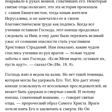
покрывало в руках воинов, схвативших его. Некоторые
святые отцы полагают, что эта история произошла
с самим Евангелистом, тогда юным жителем
Иерусалима, и он запечатлел ее в своем
благовестническом труде как подпись. Когда все
ученики оставили Господа, этот юноша продолжал
следовать за Ним, и ему дано было пережить великий
ужас от сознания опасности стать участником
Христовых Страданий. Нам показано, каким чудом
спаслись ученики из рук врагов — только чудом
заботы о них Господа. «Если Меня ищете, оставьте их,
пусть идут», — сказал Он (Ин. 18, 8).
Господь взят и ведом на казнь. Но нет такой темницы,
которая могла бы удержать Его. Тот, Кто дает этому
юноше ускользнуть от всесильных преследователей, не
может быть удержан и смертью самой. И потому
юноша, схваченный воинами, — говорят святые
отцы, — пророческий образ Самого Христа. Враги
хотели взять Его и заключить в смерти. Но Он