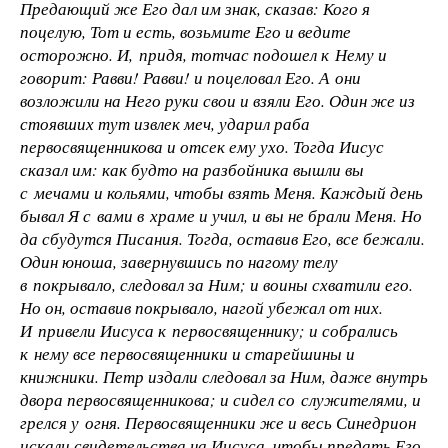
Предающий же Его дал им знак, сказав: Кого я
поцелую, Тот и есть, возьмите Его и ведите
осторожно. И, придя, тотчас подошел к Нему и
говорит: Равви! Равви! и поцеловал Его. А они
возложили на Него руки свои и взяли Его. Один же из
стоявших тут извлек меч, ударил раба
первосвященникова и отсек ему ухо. Тогда Иисус
сказал им: как будто на разбойника вышли вы
с мечами и кольями, чтобы взять Меня. Каждый день
бывал Я с вами в храме и учил, и вы не брали Меня. Но
да сбудутся Писания. Тогда, оставив Его, все бежали.
Один юноша, завернувшись по нагому телу
в покрывало, следовал за Ним; и воины схватили его.
Но он, оставив покрывало, нагой убежал от них.
И привели Иисуса к первосвященнику; и собрались
к нему все первосвященники и старейшины и
книжники. Петр издали следовал за Ним, даже внутрь
двора первосвященникова; и сидел со служителями, и
грелся у огня. Первосвященники же и весь Синедрион
искали свидетельства на Иисуса, чтобы предать Его