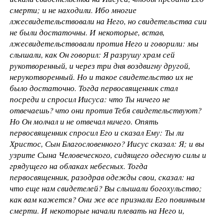
смерти; и не находили. Ибо многие
лжесвидетельствовали на Него, но свидетельства сии
не были достаточны. И некоторые, встав,
лжесвидетельствовали против Него и говорили: мы
слышали, как Он говорил: Я разрушу храм сей
рукотворенный, и через три дня воздвигну другой,
нерукотворенный. Но и такое свидетельство их не
было достаточно. Тогда первосвященник стал
посреди и спросил Иисуса: что Ты ничего не
отвечаешь? что они против Тебя свидетельствуют?
Но Он молчал и не отвечал ничего. Опять
первосвященник спросил Его и сказал Ему: Ты ли
Христос, Сын Благословенного? Иисус сказал: Я; и вы
узрите Сына Человеческого, сидящего одесную силы и
грядущего на облаках небесных. Тогда
первосвященник, разодрав одежды свои, сказал: на
что еще нам свидетелей? Вы слышали богохульство;
как вам кажется? Они же все признали Его повинным
смерти. И некоторые начали плевать на Него и,