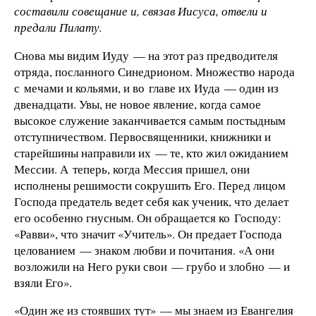
составили совещание и, связав Иисуса, отвели и
предали Пилату.
Снова мы видим Иуду — на этот раз предводителя
отряда, посланного Синедрионом. Множество народа
с мечами и кольями, и во главе их Иуда — один из
двенадцати. Увы, не новое явление, когда самое
высокое служение заканчивается самым постыдным
отступничеством. Первосвященники, книжники и
старейшины направили их — те, кто жил ожиданием
Мессии. А теперь, когда Мессия пришел, они
исполнены решимости сокрушить Его. Перед лицом
Господа предатель ведет себя как ученик, что делает
его особенно гнусным. Он обращается ко Господу:
«Равви», что значит «Учитель». Он предает Господа
целованием — знаком любви и почитания. «А они
возложили на Него руки свои — грубо и злобно — и
взяли Его».
«Один же из стоявших тут» — мы знаем из Евангелия