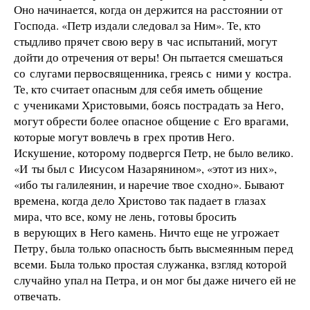
Оно начинается, когда он держится на расстоянии от
Господа. «Петр издали следовал за Ним». Те, кто
стыдливо прячет свою веру в час испытаний, могут
дойти до отречения от веры! Он пытается смешаться
со слугами первосвященника, греясь с ними у костра.
Те, кто считает опасным для себя иметь общение
с учениками Христовыми, боясь пострадать за Него,
могут обрести более опасное общение с Его врагами,
которые могут вовлечь в грех против Него.
Искушение, которому подвергся Петр, не было велико.
«И ты был с Иисусом Назарянином», «этот из них»,
«ибо ты галилеянин, и наречие твое сходно». Бывают
времена, когда дело Христово так падает в глазах
мира, что все, кому не лень, готовы бросить
в верующих в Него камень. Ничто еще не угрожает
Петру, была только опасность быть высмеянным перед
всеми. Была только простая служанка, взгляд которой
случайно упал на Петра, и он мог бы даже ничего ей не
отвечать.