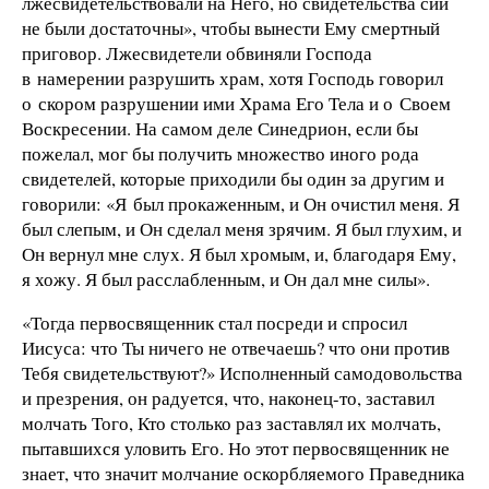
лжесвидетельствовали на Него, но свидетельства сии
не были достаточны», чтобы вынести Ему смертный
приговор. Лжесвидетели обвиняли Господа
в намерении разрушить храм, хотя Господь говорил
о скором разрушении ими Храма Его Тела и о Своем
Воскресении. На самом деле Синедрион, если бы
пожелал, мог бы получить множество иного рода
свидетелей, которые приходили бы один за другим и
говорили: «Я был прокаженным, и Он очистил меня. Я
был слепым, и Он сделал меня зрячим. Я был глухим, и
Он вернул мне слух. Я был хромым, и, благодаря Ему,
я хожу. Я был расслабленным, и Он дал мне силы».
«Тогда первосвященник стал посреди и спросил
Иисуса: что Ты ничего не отвечаешь? что они против
Тебя свидетельствуют?» Исполненный самодовольства
и презрения, он радуется, что, наконец-то, заставил
молчать Того, Кто столько раз заставлял их молчать,
пытавшихся уловить Его. Но этот первосвященник не
знает, что значит молчание оскорбляемого Праведника