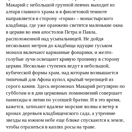
Макарий с небольшой группой певчих выходит из
алтаря главного храма и в фиолетовой темноте
направляется в сторону «горки» – монастырского
кладбища, где уже оранжево светятся маленькие окна
в церкви во имя апостолов Петра и Павла,
расположенной над усыпальницей. Не дойдя
нескольких метров до кладбища идущие гуськом
монахи включают карманные фонарики, и желто-
голубые лучи освещают кривую тропинку в сторону
церкви. Несколько ступенек ведут в небольшой,
кубической формы храм, над которым возвышается
типичный для Афона купол, крытый черепицей из
серого камня. Здесь иеромонах Макарий регулярно по
субботам и в дни церковных поминовений совершает
панихиды и литии по усопшей братии. И в это время,
кажется, затихают вдалеке морские волны и ветер в
кронах деревьев кладбищенского сада, а утренние
звезды на южном небе еще ближе спускаются к земле,
чтобы отразиться в каплях росы на траве.