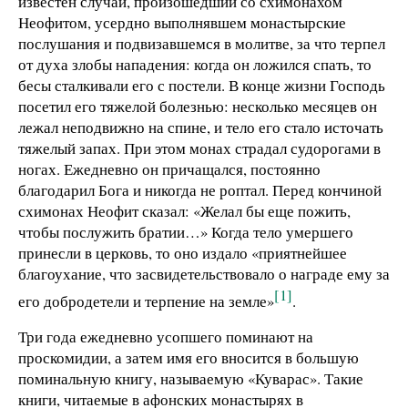
известен случай, произошедший со схимонахом
Неофитом, усердно выполнявшем монастырские
послушания и подвизавшемся в молитве, за что терпел
от духа злобы нападения: когда он ложился спать, то
бесы сталкивали его с постели. В конце жизни Господь
посетил его тяжелой болезнью: несколько месяцев он
лежал неподвижно на спине, и тело его стало источать
тяжелый запах. При этом монах страдал судорогами в
ногах. Ежедневно он причащался, постоянно
благодарил Бога и никогда не роптал. Перед кончиной
схимонах Неофит сказал: «Желал бы еще пожить,
чтобы послужить братии…» Когда тело умершего
принесли в церковь, то оно издало «приятнейшее
благоухание, что засвидетельствовало о награде ему за
[1]
его добродетели и терпение на земле»
.
Три года ежедневно усопшего поминают на
проскомидии, а затем имя его вносится в большую
поминальную книгу, называемую «Куварас». Такие
книги, читаемые в афонских монастырях в