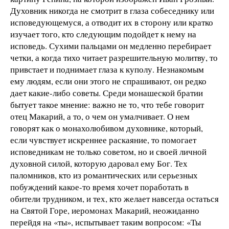
Духовник никогда не смотрит в глаза собеседнику или
исповедующемуся, а отводит их в сторону или кратко
изучает того, кто следующим подойдет к нему на
исповедь. Сухими пальцами он медленно перебирает
четки, а когда тихо читает разрешительную молитву, то
привстает и поднимает глаза к куполу. Незнакомым
ему людям, если они этого не спрашивают, он редко
дает какие-либо советы. Среди монашеской братии
бытует такое мнение: важно не то, что тебе говорит
отец Макарий, а то, о чем он умалчивает. О нем
говорят как о монахолюбивом духовнике, который,
если чувствует искреннее раскаяние, то помогает
исповедникам не только советом, но и своей личной
духовной силой, которую даровал ему Бог. Тех
паломников, кто из романтических или серьезных
побуждений какое-то время хочет поработать в
обители трудником, и тех, кто желает навсегда остаться
на Святой Горе, иеромонах Макарий, неожиданно
перейдя на «ты», испытывает таким вопросом: «Ты