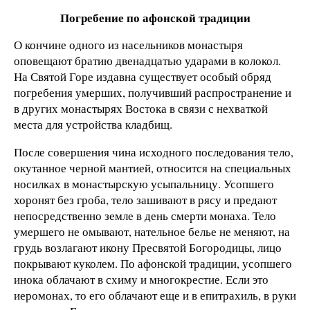
Погребение по афонской традиции
О кончине одного из насельников монастыря
оповещают братию двенадцатью ударами в колокол.
На Святой Горе издавна существует особый обряд
погребения умерших, получивший распространение и
в других монастырях Востока в связи с нехваткой
места для устройства кладбищ.
После совершения чина исходного последования тело,
окутанное черной мантией, относится на специальных
носилках в монастырскую усыпальницу. Усопшего
хоронят без гроба, тело зашивают в рясу и предают
непосредственно земле в день смерти монаха. Тело
умершего не омывают, нательное белье не меняют, на
грудь возлагают икону Пресвятой Богородицы, лицо
покрывают куколем. По афонской традиции, усопшего
инока облачают в схиму и многокрестие. Если это
иеромонах, то его облачают еще и в епитрахиль, в руки