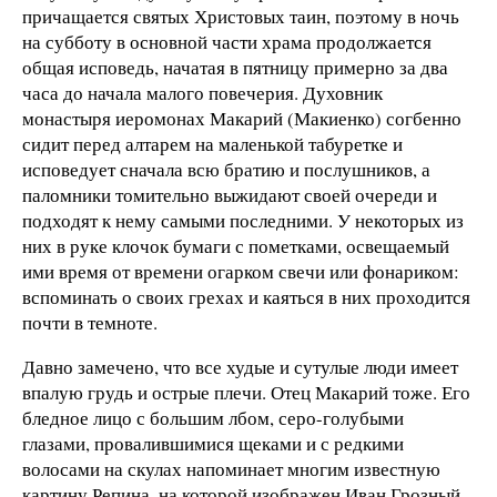
причащается святых Христовых таин, поэтому в ночь
на субботу в основной части храма продолжается
общая исповедь, начатая в пятницу примерно за два
часа до начала малого повечерия. Духовник
монастыря иеромонах Макарий (Макиенко) согбенно
сидит перед алтарем на маленькой табуретке и
исповедует сначала всю братию и послушников, а
паломники томительно выжидают своей очереди и
подходят к нему самыми последними. У некоторых из
них в руке клочок бумаги с пометками, освещаемый
ими время от времени огарком свечи или фонариком:
вспоминать о своих грехах и каяться в них проходится
почти в темноте.
Давно замечено, что все худые и сутулые люди имеет
впалую грудь и острые плечи. Отец Макарий тоже. Его
бледное лицо с большим лбом, серо-голубыми
глазами, провалившимися щеками и с редкими
волосами на скулах напоминает многим известную
картину Репина, на которой изображен Иван Грозный.