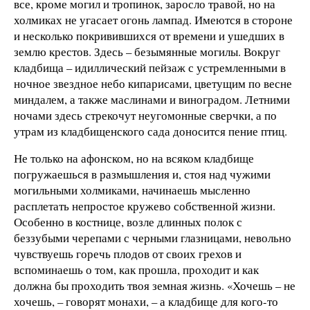
все, кроме могил и тропинок, заросло травой, но на
холмиках не угасает огонь лампад. Имеются в стороне
и несколько покривившихся от времени и ушедших в
землю крестов. Здесь – безымянные могилы. Вокруг
кладбища – идиллический пейзаж с устремленными в
ночное звездное небо кипарисами, цветущим по весне
миндалем, а также маслинами и виноградом. Летними
ночами здесь стрекочут неугомонные сверчки, а по
утрам из кладбищенского сада доносится пение птиц.
Не только на афонском, но на всяком кладбище
погружаешься в размышления и, стоя над чужими
могильными холмиками, начинаешь мысленно
расплетать непростое кружево собственной жизни.
Особенно в костнице, возле длинных полок с
беззубыми черепами с черными глазницами, невольно
чувствуешь горечь плодов от своих грехов и
вспоминаешь о том, как прошла, проходит и как
должна бы проходить твоя земная жизнь. «Хочешь – не
хочешь, – говорят монахи, – а кладбище для кого-то