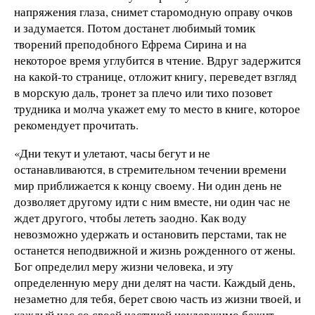
напряжения глаза, снимет старомодную оправу очков
и задумается. Потом достанет любимый томик
творений преподобного Ефрема Сирина и на
некоторое время углубится в чтение. Вдруг задержится
на какой-то странице, отложит книгу, переведет взгляд
в морскую даль, тронет за плечо или тихо позовет
трудника и молча укажет ему то место в книге, которое
рекомендует прочитать.
«Дни текут и улетают, часы бегут и не
останавливаются, в стремительном течении времени
мир приближается к концу своему. Ни один день не
дозволяет другому идти с ним вместе, ни один час не
ждет другого, чтобы лететь заодно. Как воду
невозможно удержать и остановить перстами, так не
останется неподвижной и жизнь рожденного от жены.
Бог определил меру жизни человека, и эту
определенную меру дни делят на части. Каждый день,
незаметно для тебя, берет свою часть из жизни твоей, и
каждый час со своей частицей неудержимо бежит