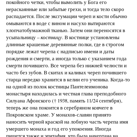
покойного четки, чтобы вымолить у Бога его
нераскаянные или забытые грехи, и тогда тело скоро
распадается. После эксгумации череп и кости обычно
омываются в воде с вином и насухо вытираются
хлопчатобумажной тканью. Затем они переносятся в
усыпальницу –
костницу
. В костнице установлены
длинные крашеные деревянные полки, где в строгом
порядке лежат черепа с надписью имени и даты
рождения и смерти, а иногда только с указанием года
смерти почившего. Все черепа без нижней челюсти и
часто без зубов. В скитах и каливах череп почившего
старца нередко хранится в келии его ученика. Когда-то
на одной из полок костницы Пантелеимонова
монастыря находилась и честная глава преподобного
Силуана Афонского († 1938, память 11/24 сентября),
теперь же она покоится в серебряном ковчеге в
Покровском храме. У монахов-славян принято
наносить черной краской на лобную часть черепа имя
умершего монаха и год его упокоения. Иногда
пишется также и эпитафия, что была начертана на