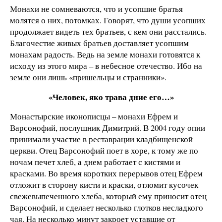
Монахи не сомневаются, что и усопшие братья
молятся о них, потомках. Говорят, что души усопших
продолжает видеть тех братьев, с кем они расстались.
Благочестие живых братьев доставляет усопшим
монахам радость. Ведь на земле монахи готовятся к
исходу из этого мира – в небесное отечество. Ибо на
земле они лишь «пришельцы и странники».
«Человек, яко трава дние его…»
Монастырские иконописцы – монахи Ефрем и
Варсонофий, послушник Димитрий. В 2004 году опии
принимали участие в реставрации кладбищенской
церкви. Отец Варсонофий поет в хоре, к тому же по
ночам печет хлеб, а днем работает с кистями и
красками. Во время коротких перерывов отец Ефрем
отложит в сторону кисти и краски, отломит кусочек
свежевыпеченного хлеба, который ему приносит отец
Варсонофий, и сделает несколько глотков несладкого
чая. На несколько минут закроет уставшие от