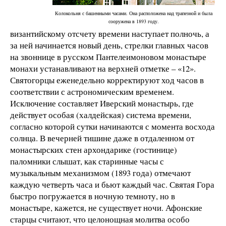
Колокольня с башенными часами. Она расположена над трапезной и была
сооружена в 1893 году.
византийскому отсчету времени наступает полночь, а
за ней начинается новый день, стрелки главных часов
на звоннице в русском Пантелеимоновом монастыре
монахи устанавливают на верхней отметке – «12».
Святогорцы еженедельно корректируют ход часов в
соответствии с астрономическим временем.
Исключение составляет Иверский монастырь, где
действует особая (халдейская) система времени,
согласно которой сутки начинаются с момента восхода
солнца. В вечерней тишине даже в отдаленном от
монастырских стен архондарике (гостинице)
паломники слышат, как старинные часы с
музыкальным механизмом (1893 года) отмечают
каждую четверть часа и бьют каждый час. Святая Гора
быстро погружается в ночную темноту, но в
монастыре, кажется, не существует ночи. Афонские
старцы считают, что целонощная молитва особо