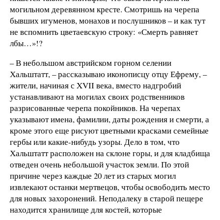
могильном деревянном кресте. Смотришь на черепа
бывших игуменов, монахов и послушников – и как тут
не вспомнить цветаевскую строку: «Смерть равняет
лбы…»!?
– В небольшом австрийском горном селении
Хальштатт, – рассказываю иконописцу отцу Ефрему, –
жители, начиная с XVII века, вместо надгробий
устанавливают на могилах своих родственников
разрисованные черепа покойников. На черепах
указывают имена, фамилии, даты рождения и смерти, а
кроме этого еще рисуют цветными красками семейные
гербы или какие-нибудь узоры. Дело в том, что
Хальштатт расположен на склоне горы, и для кладбища
отведен очень небольшой участок земли. По этой
причине через каждые 20 лет из старых могил
извлекают останки мертвецов, чтобы освободить место
для новых захоронений. Неподалеку в старой пещере
находится хранилище для костей, которые