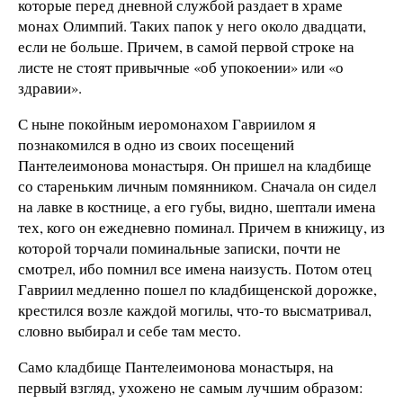
которые перед дневной службой раздает в храме
монах Олимпий. Таких папок у него около двадцати,
если не больше. Причем, в самой первой строке на
листе не стоят привычные «об упокоении» или «о
здравии».
С ныне покойным иеромонахом Гавриилом я
познакомился в одно из своих посещений
Пантелеимонова монастыря. Он пришел на кладбище
со стареньким личным помянником. Сначала он сидел
на лавке в костнице, а его губы, видно, шептали имена
тех, кого он ежедневно поминал. Причем в книжицу, из
которой торчали поминальные записки, почти не
смотрел, ибо помнил все имена наизусть. Потом отец
Гавриил медленно пошел по кладбищенской дорожке,
крестился возле каждой могилы, что-то высматривал,
словно выбирал и себе там место.
Само кладбище Пантелеимонова монастыря, на
первый взгляд, ухожено не самым лучшим образом: