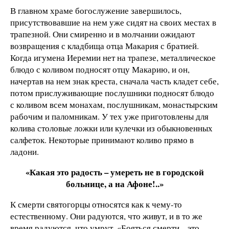
В главном храме богослужение завершилось,
присутствовавшие на нем уже сидят на своих местах в
трапезной. Они смиренно и в молчании ожидают
возвращения с кладбища отца Макария с братией.
Когда игумена Иеремии нет на трапезе, металлическое
блюдо с коливом подносят отцу Макарию, и он,
начертав на нем знак креста, сначала часть кладет себе,
потом прислуживающие послушники подносят блюдо
с коливом всем монахам, послушникам, монастырским
рабочим и паломникам. У тех уже приготовлены для
колива столовые ложки или кулечки из обыкновенных
салфеток. Некоторые принимают коливо прямо в
ладони.
«Какая это радость – умереть не в городской
больнице, а на Афоне!..»
К смерти святогорцы относятся как к чему-то
естественному. Они радуются, что живут, и в то же
время радуются, что умрут. «Бояться смерти – это