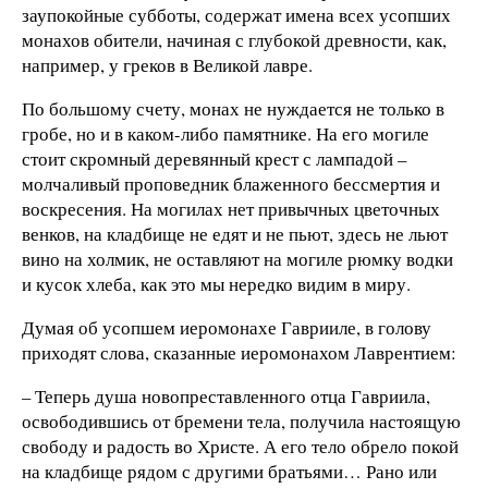
заупокойные субботы, содержат имена всех усопших
монахов обители, начиная с глубокой древности, как,
например, у греков в Великой лавре.
По большому счету, монах не нуждается не только в
гробе, но и в каком-либо памятнике. На его могиле
стоит скромный деревянный крест с лампадой –
молчаливый проповедник блаженного бессмертия и
воскресения. На могилах нет привычных цветочных
венков, на кладбище не едят и не пьют, здесь не льют
вино на холмик, не оставляют на могиле рюмку водки
и кусок хлеба, как это мы нередко видим в миру.
Думая об усопшем иеромонахе Гаврииле, в голову
приходят слова, сказанные иеромонахом Лаврентием:
– Теперь душа новопреставленного отца Гавриила,
освободившись от бремени тела, получила настоящую
свободу и радость во Христе. А его тело обрело покой
на кладбище рядом с другими братьями… Рано или