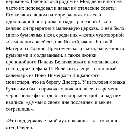
иеромонах Гавриил был родом из Молдавии и потому
часто их исповедовал и давал им отеческие советы.
Его келлия с видом на море располагалась в
одноэтажной постройке позади трапезной. Свою
келлию он превратил в маленькую церковь. В ней было
много бумажных икон, среди них – копия чудотворной
«Самонаписавшейся», или Ясской, иконы Божией
Матери из Иоанно-Предтеченского скита, населенного
румынами и молдаванами, а также иконки
преподобного Паисия Величковского и молдавского
господаря Стефана III Великого, а еще – настенный
календарь из Ново-Нямецкого Кицканского
монастыря, что на берегу Днестра. У изголовья монаха
булавками было приколото пожелтевшее от времени
черно-белое фото, где был изображен гроб, а над ним
надпись: «Думай о своем дне последнем и век не
согрешишь».
«Это поддерживает мой дух покаяния…» – говорил
отец Гавриил.