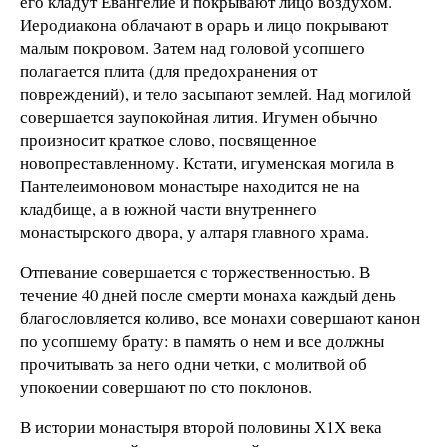
его кладут Евангелие и покрывают лицо воздухом.
Иеродиакона облачают в орарь и лицо покрывают
малым покровом. Затем над головой усопшего
полагается плита (для предохранения от
повреждений), и тело засыпают землей. Над могилой
совершается заупокойная лития. Игумен обычно
произносит краткое слово, посвященное
новопреставленному. Кстати, игуменская могила в
Пантелеимоновом монастыре находится не на
кладбище, а в южной части внутреннего
монастырского двора, у алтаря главного храма.
Отпевание совершается с торжественностью. В
течение 40 дней после смерти монаха каждый день
благословляется коливо, все монахи совершают канон
по усопшему брату: в память о нем и все должны
прочитывать за него одни четки, с молитвой об
упокоении совершают по сто поклонов.
В истории монастыря второй половины Х1Х века