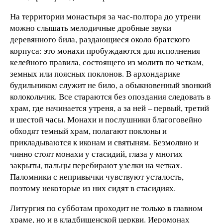
На территории монастыря за час-полтора до утрени
можно слышать мелодичные дробные звуки
деревянного била, раздающиеся около братского
корпуса: это монахи пробуждаются для исполнения
келейного правила, состоящего из молитв по четкам,
земных или поясных поклонов. В архондарике
будильником служит не било, а обыкновенный звонкий
колокольчик. Все стараются без опоздания следовать в
храм, где начинается утреня, а за ней – первый, третий
и шестой часы. Монахи и послушники благоговейно
обходят темный храм, полагают поклоны и
прикладываются к иконам и святыням. Безмолвно и
чинно стоят монахи у стасидий, глаза у многих
закрыты, пальцы перебирают узелки на четках.
Паломники с непривычки чувствуют усталость,
поэтому некоторые из них сидят в стасидиях.
Литургия по субботам проходит не только в главном
храме, но и в кладбищенской церкви. Иеромонах