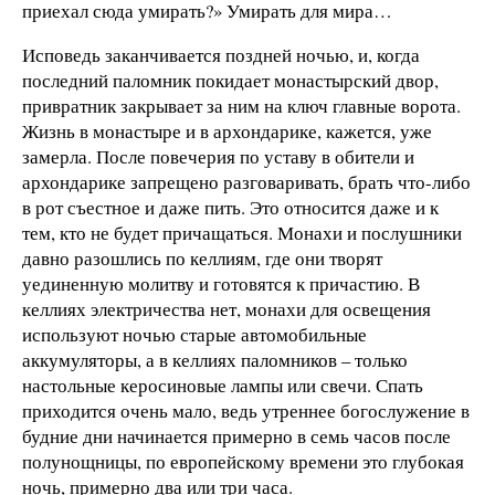
приехал сюда умирать?» Умирать для мира…
Исповедь заканчивается поздней ночью, и, когда
последний паломник покидает монастырский двор,
привратник закрывает за ним на ключ главные ворота.
Жизнь в монастыре и в архондарике, кажется, уже
замерла. После повечерия по уставу в обители и
архондарике запрещено разговаривать, брать что-либо
в рот съестное и даже пить. Это относится даже и к
тем, кто не будет причащаться. Монахи и послушники
давно разошлись по келлиям, где они творят
уединенную молитву и готовятся к причастию. В
келлиях электричества нет, монахи для освещения
используют ночью старые автомобильные
аккумуляторы, а в келлиях паломников – только
настольные керосиновые лампы или свечи. Спать
приходится очень мало, ведь утреннее богослужение в
будние дни начинается примерно в семь часов после
полунощницы, по европейскому времени это глубокая
ночь, примерно два или три часа.