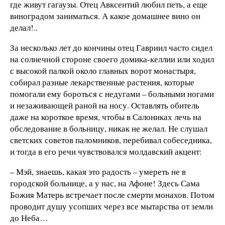
где живут гагаузы. Отец Авксентий любил петь, а еще
виноградом заниматься. А какое домашнее вино он
делал!..
За несколько лет до кончины отец Гавриил часто сидел
на солнечной стороне своего домика-келлии или ходил
с высокой палкой около главных ворот монастыря,
собирал разные лекарственные растения, которые
помогали ему бороться с недугами – больными ногами
и незаживающей раной на носу. Оставлять обитель
даже на короткое время, чтобы в Салониках лечь на
обследование в больницу, никак не желал. Не слушал
светских советов паломников, перебивал собеседника,
и тогда в его речи чувствовался молдавский акцент:
– Мэй, знаешь, какая это радость – умереть не в
городской больнице, а у нас, на Афоне! Здесь Сама
Божия Матерь встречает после смерти монахов. Потом
проводит душу усопших через все мытарства от земли
до Неба…