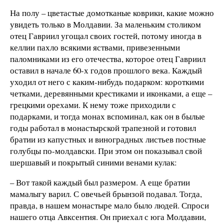
На полу – цветастые домотканые коврики, какие можно
увидеть только в Молдавии. За маленьким столиком
отец Гавриил угощал своих гостей, потому иногда в
келлии пахло всякими яствами, привезенными
паломниками из его отечества, которое отец Гавриил
оставил в начале 60-х годов прошлого века. Каждый
уходил от него с каким-нибудь подарком: короткими
четками, деревянными крестиками и иконками, а еще –
грецкими орехами. К нему тоже приходили с
подарками, и тогда монах вспоминал, как он в былые
годы работал в монастырской трапезной и готовил
братии из капустных и виноградных листьев постные
голубцы по-молдавски. При этом он показывал свой
шершавый и покрытый синими венами кулак:
– Вот такой каждый был размером. А еще братии
мамалыгу варил. С овечьей брынзой подавал. Тогда,
правда, в нашем монастыре мало было людей. Спроси
нашего отца Авксентия. Он приехал с юга Молдавии,