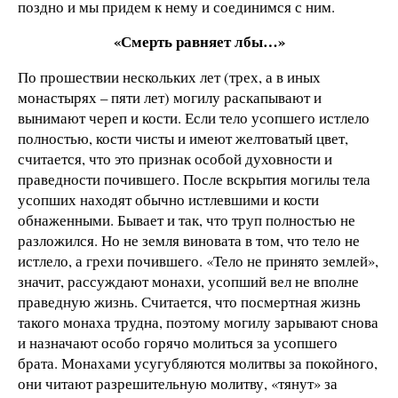
поздно и мы придем к нему и соединимся с ним.
«Смерть равняет лбы…»
По прошествии нескольких лет (трех, а в иных
монастырях – пяти лет) могилу раскапывают и
вынимают череп и кости. Если тело усопшего истлело
полностью, кости чисты и имеют желтоватый цвет,
считается, что это признак особой духовности и
праведности почившего. После вскрытия могилы тела
усопших находят обычно истлевшими и кости
обнаженными. Бывает и так, что труп полностью не
разложился. Но не земля виновата в том, что тело не
истлело, а грехи почившего. «Тело не принято землей»,
значит, рассуждают монахи, усопший вел не вполне
праведную жизнь. Считается, что посмертная жизнь
такого монаха трудна, поэтому могилу зарывают снова
и назначают особо горячо молиться за усопшего
брата. Монахами усугубляются молитвы за покойного,
они читают разрешительную молитву, «тянут» за