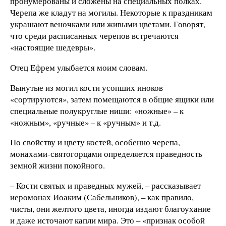
пронумерованы и сложены на специальных полках.
Черепа же кладут на могилы. Некоторые к праздникам
украшают веночками или живыми цветами. Говорят,
что среди расписанных черепов встречаются
«настоящие шедевры».
Отец Ефрем улыбается моим словам.
Вынутые из могил кости усопших иноков
«сортируются», затем помещаются в общие ящики или
специальные полукруглые ниши: «ножные» – к
«ножным», «ручные» – к «ручным» и т.д.
По свойству и цвету костей, особенно черепа,
монахами-святогорцами определяется праведность
земной жизни покойного.
– Кости святых и праведных мужей, – рассказывает
иеромонах Иоаким (Сабельников), – как правило,
чисты, они желтого цвета, иногда издают благоухание
и даже источают капли мира. Это – «признак особой