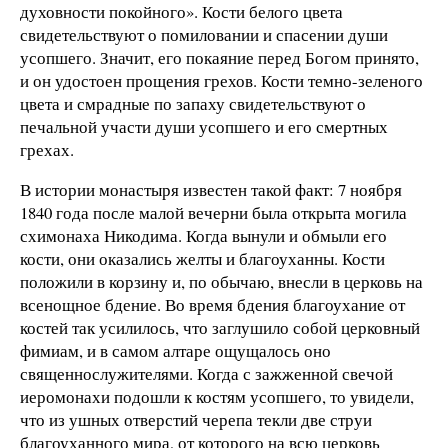
духовности покойного». Кости белого цвета
свидетельствуют о помиловании и спасении души
усопшего. Значит, его покаяние перед Богом принято,
и он удостоен прощения грехов. Кости темно-зеленого
цвета и смрадные по запаху свидетельствуют о
печальной участи души усопшего и его смертных
грехах.
В истории монастыря известен такой факт: 7 ноября
1840 года после малой вечерни была открыта могила
схимонаха Никодима. Когда вынули и обмыли его
кости, они оказались желты и благоуханны. Кости
положили в корзину и, по обычаю, внесли в церковь на
всенощное бдение. Во время бдения благоухание от
костей так усилилось, что заглушило собой церковный
фимиам, и в самом алтаре ощущалось оно
священнослужителями. Когда с зажженной свечой
иеромонахи подошли к костям усопшего, то увидели,
что из ушных отверстий черепа текли две струи
благоуханного мира, от которого на всю церковь