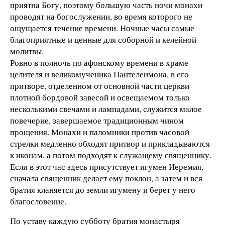
приятна Богу, поэтому большую часть ночи монахи
проводят на богослужении, во время которого не
ощущается течение времени. Ночные часы самые
благоприятные и ценные для соборной и келейной
молитвы.
Ровно в полночь по афонскому времени в храме
целителя и великомученика Пантелеимона, в его
притворе, отделенном от основной части церкви
плотной бордовой завесой и освещаемом только
несколькими свечами и лампадами, служится малое
повечерие, завершаемое традиционным чином
прощения. Монахи и паломники против часовой
стрелки медленно обходят притвор и прикладываются
к иконам, а потом подходят к служащему священнику.
Если в этот час здесь присутствует игумен Иеремия,
сначала священник делает ему поклон, а затем и вся
братия кланяется до земли игумену и берет у него
благословение.
По уставу каждую субботу братия монастыря