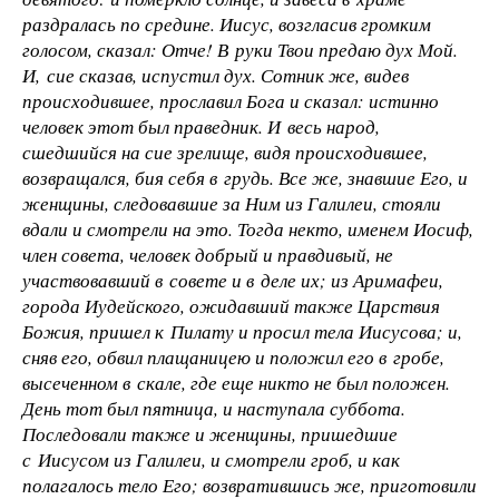
раздралась по средине. Иисус, возгласив громким
голосом, сказал: Отче! В руки Твои предаю дух Мой.
И, сие сказав, испустил дух. Сотник же, видев
происходившее, прославил Бога и сказал: истинно
человек этот был праведник. И весь народ,
сшедшийся на сие зрелище, видя происходившее,
возвращался, бия себя в грудь. Все же, знавшие Его, и
женщины, следовавшие за Ним из Галилеи, стояли
вдали и смотрели на это. Тогда некто, именем Иосиф,
член совета, человек добрый и правдивый, не
участвовавший в совете и в деле их; из Аримафеи,
города Иудейского, ожидавший также Царствия
Божия, пришел к Пилату и просил тела Иисусова; и,
сняв его, обвил плащаницею и положил его в гробе,
высеченном в скале, где еще никто не был положен.
День тот был пятница, и наступала суббота.
Последовали также и женщины, пришедшие
с Иисусом из Галилеи, и смотрели гроб, и как
полагалось тело Его; возвратившись же, приготовили