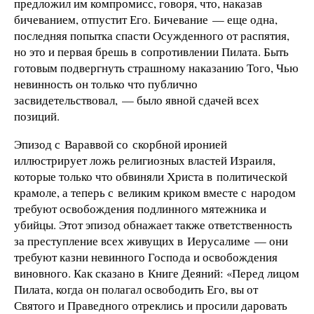
предложил им компромисс, говоря, что, наказав
бичеванием, отпустит Его. Бичевание — еще одна,
последняя попытка спасти Осужденного от распятия,
но это и первая брешь в сопротивлении Пилата. Быть
готовым подвергнуть страшному наказанию Того, Чью
невинность он только что публично
засвидетельствовал, — было явной сдачей всех
позиций.
Эпизод с Вараввой со скорбной иронией
иллюстрирует ложь религиозных властей Израиля,
которые только что обвиняли Христа в политической
крамоле, а теперь с великим криком вместе с народом
требуют освобождения подлинного мятежника и
убийцы. Этот эпизод обнажает также ответственность
за преступление всех живущих в Иерусалиме — они
требуют казни невинного Господа и освобождения
виновного. Как сказано в Книге Деяний: «Перед лицом
Пилата, когда он полагал освободить Его, вы от
Святого и Праведного отреклись и просили даровать