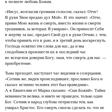
в полноте любовь Божия.
«Иисус, возгласив громким голосом, сказал: Отче!
В руки Твои предаю дух Мой». И это значит: «Отче,
прими Мою жизнь и смерть, вместо жизни и смерти
грешников, за которых Я умираю». Он приносит Себя
в жертву за нас, предает Свой дух в руки Отчии, с тем,
чтобы принять его в раю, и в третий день воскреснуть.
Господь освятил эти слова для нас, да и мы
сподобимся произнести их в последний час
во всецелом доверии Богу, зная, что смерть для нас —
приобретение.
Тьма преходит, наступает час видения и созерцания.
«Сотник же, видев происходившее, прославил Бога и
сказал: истинно человек этот был праведник».
А в Евангелии от Марка сказано: «Сын Божий». Тайна
невинности велика, и никто не праведен, только один
Бог. Сотник и народ глубоко потрясены тем, как
умирал Христос. Его смерть смогла сделать то, что не