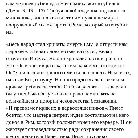
вам человека убийцу, а Начальника жизни убили»
(Деян. 3, 13—15). Требуя освобождения подлинного
мятежника, они показали, что им нужен не мир, а
вооруженный мятеж против Рима, который и погубит
их.
«Весь народ стал кричать: смерть Ему! а отпусти нам
Варавву». «Пилат снова возвысил голос, желая
отпустить Иисуса. Но они кричали: распни, распни
Его! Он в третий раз сказал им: какое же зло сделал
Он? я ничего достойного смерти не нашел в Нем; итак,
наказав Его, отпущу. Но они продолжали с великим
криком требовать, чтобы Он был распят» — как если
бы у них было безусловное право настаивать на
величайшем в истории человечества беззаконии.
«И превозмог крик их и первосвященников». Пилат
боится, что мастера интриг, иудеи состряпают на него
донос в Рим, который положит конец его карьере. И он
жертвует справедливостью ради сохранения своего
места правителя Палестины. Пилат трусливо