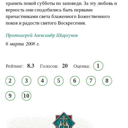
хранить покой субботы по заповеди. За эту любовь и
верность они сподобились быть первыми
причастниками света блаженного Божественного
покоя и радости святого Воскресения.
Протоиерей Александр Шаргунов
6 марта 2008 г.
8.3
20
1
Рейтинг:
Голосов:
Оценка:
2
3
4
5
6
7
8
9
10