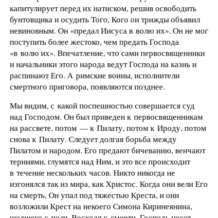
капитулирует перед их натиском, решив освободить
бунтовщика и осудить Того, Кого он трижды объявил
невиновным. Он «предал Иисуса в волю их». Он не мог
поступить более жестоко, чем предать Господа
«в волю их». Впечатление, что сами первосвященники
и начальники этого народа ведут Господа на казнь и
распинают Его. А римские воины, исполнители
смертного приговора, появляются позднее.
Мы видим, с какой поспешностью совершается суд
над Господом. Он был приведен к первосвященникам
на рассвете, потом — к Пилату, потом к Ироду, потом
снова к Пилату. Следует долгая борьба между
Пилатом и народом. Его предают бичеванию, венчают
терниями, глумятся над Ним, и это все происходит
в течение нескольких часов. Никто никогда не
изгонялся так из мира, как Христос. Когда они вели Его
на смерть, Он упал под тяжестью Креста, и они
возложили Крест на некоего Симона Киринеянина,
шедшего с поля. Восходя к смерти, Господь несет