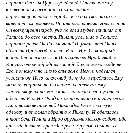
спросил Его: Ты Царь Иудейский? Он сказал ему
в ответ: ты говоришь. Пилат сказал
первосвященникам и народу: я не нахожу никакой
вины в этом человеке. Но они настаивали, говоря, что
Он возмущает народ, уча по всей Иудее, начиная от
Галилеи до сего места. Пилат, услышав о Галилее,
спросил: разве Он Галилеянин? И, узнав, что Он из
области Иродовой, послал Его к Ироду, который
в эти дни был также в Иерусалиме. Ирод, увидев
Иисуса, очень обрадовался, ибо давно желал видеть
Его, потому что много слышал о Нем, и надеялся
увидеть от Него какое-нибудь чудо, и предлагал Ему
многие вопросы, но Он ничего не отвечал ему.
Первосвященники же и книжники стояли и усильно
обвиняли Его. Но Ирод со своими воинами, уничижив
Его и насмеявшись над Ним, одел Его в светлую
одежду и отослал обратно к Пилату. И сделались
в тот день Пилат и Ирод друзьями между собою, ибо
прежде были во вражде друг с другом. Пилат же,
созвав первосвященников и начальников и народ, сказал