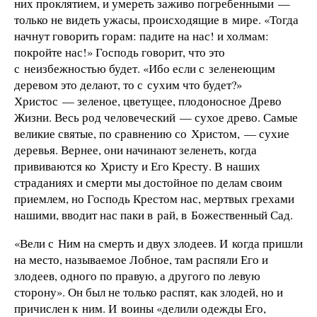
них проклятием, и умереть заживо погребенными —
только не видеть ужасы, происходящие в мире. «Тогда
начнут говорить горам: падите на нас! и холмам:
покройте нас!» Господь говорит, что это
с неизбежностью будет. «Ибо если с зеленеющим
деревом это делают, то с сухим что будет?»
Христос — зеленое, цветущее, плодоносное Древо
Жизни. Весь род человеческий — сухое древо. Самые
великие святые, по сравнению со Христом, — сухие
деревья. Вернее, они начинают зеленеть, когда
прививаются ко Христу и Его Кресту. В наших
страданиях и смерти мы достойное по делам своим
приемлем, но Господь Крестом нас, мертвых грехами
нашими, вводит нас паки в рай, в Божественный Сад.
«Вели с Ним на смерть и двух злодеев. И когда пришли
на место, называемое Лобное, там распяли Его и
злодеев, одного по правую, а другого по левую
сторону». Он был не только распят, как злодей, но и
причислен к ним. И воины «делили одежды Его,