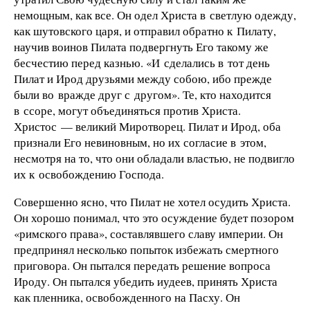
немощным, как все. Он одел Христа в светлую одежду,
как шутовского царя, и отправил обратно к Пилату,
научив воинов Пилата подвергнуть Его такому же
бесчестию перед казнью. «И сделались в тот день
Пилат и Ирод друзьями между собою, ибо прежде
были во вражде друг с другом». Те, кто находится
в ссоре, могут объединяться против Христа.
Христос — великий Миротворец. Пилат и Ирод, оба
признали Его невиновным, но их согласие в этом,
несмотря на то, что они обладали властью, не подвигло
их к освобождению Господа.
Совершенно ясно, что Пилат не хотел осудить Христа.
Он хорошо понимал, что это осуждение будет позором
«римского права», составлявшего славу империи. Он
предпринял несколько попыток избежать смертного
приговора. Он пытался передать решение вопроса
Ироду. Он пытался убедить иудеев, принять Христа
как пленника, освобожденного на Пасху. Он