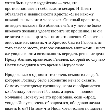
хотел быть царем иудейским — тем, кто
противопоставляет себя власти кесаря. И Пилат
объявляет о невиновности Христа: «Я не нахожу
никакой вины в этом человеке». Опытный правитель,
он видел насквозь Его обвинителей, и у него не было
никакого желания удовлетворить их прошение. Но он
не хотел также портить с ними отношения. С яростью
они стали настаивать, что Христос был из Галилеи, из
того самого места, которое славилось мятежами. Пилат
же увидел в этом возможность передать решение дела
Ироду Антипе, правителю Галилеи, который по случаю
Пасхи находился в это время в Иерусалиме.
Ирод оказался одним из тех очень немногих людей,
которым Господу было абсолютно нечего сказать.
Самому последнему грешнику, когда он обращается
ко Господу, отвечает Господь, а здесь — полное
молчание. Почему же это произошло, если «Ирод,
увидев Иисуса, очень обрадовался, ибо давно желал
видеть Его»? Потому что Ирод хотел только поглазеть