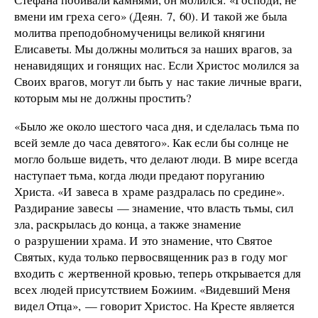
вмени им греха сего» (Деян. 7, 60). И такой же была
молитва преподобномученицы великой княгини
Елисаветы. Мы должны молиться за наших врагов, за
ненавидящих и гонящих нас. Если Христос молился за
Своих врагов, могут ли быть у нас такие личные враги,
которым мы не должны простить?
«Было же около шестого часа дня, и сделалась тьма по
всей земле до часа девятого». Как если бы солнце не
могло больше видеть, что делают люди. В мире всегда
наступает тьма, когда люди предают поруганию
Христа. «И завеса в храме раздралась по средине».
Раздирание завесы — знамение, что власть тьмы, сил
зла, раскрылась до конца, а также знамение
о разрушении храма. И это знамение, что Святое
Святых, куда только первосвященник раз в году мог
входить с жертвенной кровью, теперь открывается для
всех людей присутствием Божиим. «Видевший Меня
видел Отца», — говорит Христос. На Кресте является