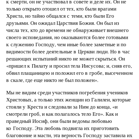
к смерти, он не участвовал в совете и деле их. Он не
только открыто отошел от тех, кто были врагами
Христа, но тайно общался с теми, кто были Его
друзьями. Он ожидал Царствия Божия. Он был из
числа тех, кто до времени не обнаруживает внешнего
своего исповедания, но оказываются более готовыми
к служению Господу, чем иные более заметные и по
видимости более деятельные в Церкви люди. Но в час
решающих испытаний никто не может скрыться. Он
«пришел к Пилату и просил тела Иисусова; и, сняв его,
обвил плащаницею и положил его в гробе, высеченном
в скале, где еще никто не был положен».
Мы не видим среди участников погребения учеников
Христовых, а только этих женщин из Галилеи, которые
стояли у Креста и следовали за Ним до конца, «и
смотрели гроб, и как полагалось тело Его». Как и
праведный Иосиф, они были ведомы любовью
ко Господу. Эта любовь подвигла их приготовить
благовоние и масти, эта верность Господу заставила их