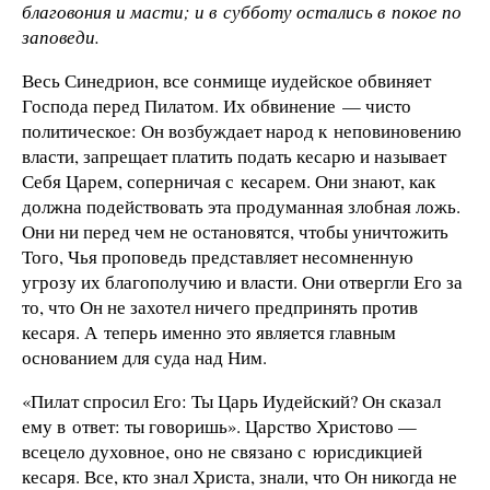
благовония и масти; и в субботу остались в покое по
заповеди.
Весь Синедрион, все сонмище иудейское обвиняет
Господа перед Пилатом. Их обвинение — чисто
политическое: Он возбуждает народ к неповиновению
власти, запрещает платить подать кесарю и называет
Себя Царем, соперничая с кесарем. Они знают, как
должна подействовать эта продуманная злобная ложь.
Они ни перед чем не остановятся, чтобы уничтожить
Того, Чья проповедь представляет несомненную
угрозу их благополучию и власти. Они отвергли Его за
то, что Он не захотел ничего предпринять против
кесаря. А теперь именно это является главным
основанием для суда над Ним.
«Пилат спросил Его: Ты Царь Иудейский? Он сказал
ему в ответ: ты говоришь». Царство Христово —
всецело духовное, оно не связано с юрисдикцией
кесаря. Все, кто знал Христа, знали, что Он никогда не