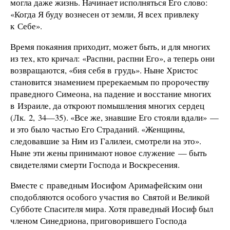
могла даже жизнь. Начинает исполняться Его слово:
«Когда Я буду вознесен от земли, Я всех привлеку
к Себе».
Время покаяния приходит, может быть, и для многих
из тех, кто кричал: «Распни, распни Его», а теперь они
возвращаются, «бия себя в грудь». Ныне Христос
становится знамением пререкаемым по пророчеству
праведного Симеона, на падение и восстание многих
в Израиле, да откроют помышления многих сердец
(Лк. 2, 34—35). «Все же, знавшие Его стояли вдали» —
и это было частью Его Страданий. «Женщины,
следовавшие за Ним из Галилеи, смотрели на это».
Ныне эти жены принимают новое служение — быть
свидетелями смерти Господа и Воскресения.
Вместе с праведным Иосифом Аримафейским они
сподобляются особого участия во Святой и Великой
Субботе Спасителя мира. Хотя праведный Иосиф был
членом Синедриона, приговорившего Господа