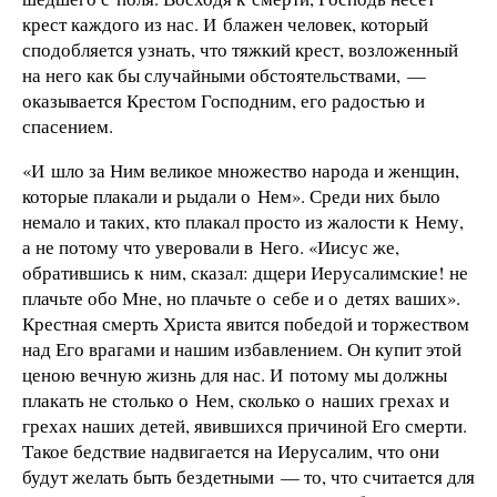
крест каждого из нас. И блажен человек, который
сподобляется узнать, что тяжкий крест, возложенный
на него как бы случайными обстоятельствами, —
оказывается Крестом Господним, его радостью и
спасением.
«И шло за Ним великое множество народа и женщин,
которые плакали и рыдали о Нем». Среди них было
немало и таких, кто плакал просто из жалости к Нему,
а не потому что уверовали в Него. «Иисус же,
обратившись к ним, сказал: дщери Иерусалимские! не
плачьте обо Мне, но плачьте о себе и о детях ваших».
Крестная смерть Христа явится победой и торжеством
над Его врагами и нашим избавлением. Он купит этой
ценою вечную жизнь для нас. И потому мы должны
плакать не столько о Нем, сколько о наших грехах и
грехах наших детей, явившихся причиной Его смерти.
Такое бедствие надвигается на Иерусалим, что они
будут желать быть бездетными — то, что считается для