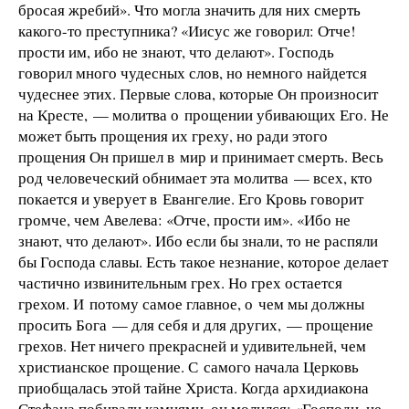
бросая жребий». Что могла значить для них смерть
какого-то преступника? «Иисус же говорил: Отче!
прости им, ибо не знают, что делают». Господь
говорил много чудесных слов, но немного найдется
чудеснее этих. Первые слова, которые Он произносит
на Кресте, — молитва о прощении убивающих Его. Не
может быть прощения их греху, но ради этого
прощения Он пришел в мир и принимает смерть. Весь
род человеческий обнимает эта молитва — всех, кто
покается и уверует в Евангелие. Его Кровь говорит
громче, чем Авелева: «Отче, прости им». «Ибо не
знают, что делают». Ибо если бы знали, то не распяли
бы Господа славы. Есть такое незнание, которое делает
частично извинительным грех. Но грех остается
грехом. И потому самое главное, о чем мы должны
просить Бога — для себя и для других, — прощение
грехов. Нет ничего прекрасней и удивительней, чем
христианское прощение. С самого начала Церковь
приобщалась этой тайне Христа. Когда архидиакона
Стефана побивали камнями, он молился: «Господи, не