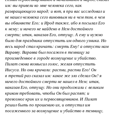
им: вы привели ко мне человека сего, как
развращающего народ; и вот, я при вас исследовал и
не нашел человека сего виновным ни в чем том, в чем
вы обвиняете Его; и Ирод также, ибо я посылал Его
к нему; и ничего не найдено в Нем достойного
смерти; итак, наказав Его, отпущу. А ему и нужно
было для праздника отпустить им одного узника. Но
весь народ стал кричать: смерть Ему! а отпусти нам
Варавву. Варавва был посажен в темницу за
произведенное в городе возмущение и убийство.
Пилат снова возвысил голос, желая отпустить
Иисуса. Но они кричали: распни, распни Его! Он
в третий раз сказал им: какое же зло сделал Он? я
ничего достойного смерти не нашел в Нем; итак,
наказав Его, отпущу. Но они продолжали с великим
криком требовать, чтобы Он был распят; и
превозмог крик их и первосвященников. И Пилат
решил быть по прошению их, и отпустил им
посаженного за возмущение и убийство в темницу,