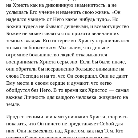
на Христа как на диковинную знаменитость, а не
услышать Его учение и изменить свою жизнь. «Он
надеялся увидеть от Него какое-нибудь чудо». Но
Божии чудеса не бывают дешевыми, и всемогущество
Божие не может являться по прихоти величайших
земных владык. Его интерес ко Христу ограничивался
только любопытством. Мы знаем, что доныне
огромное большинство людей отказываются
воспринимать Христа серьезно. Если бы было иначе,
они обратили бы несравненно большее внимание на
слова Господа и на то, что Он совершил. Они не дают
Ему места в своем сердце и думают, что легко
обойдутся без Него. В то время как Христос — самая
важная Личность для каждого человека, живущего на
земле.
Ирод со своими воинами уничижил Христа, стараясь
показать, что Он ничего не представляет Собой для
них. Они насмеялись над Христом, как над Тем, Кто
утратил Свою чудесную силу и стал таким же