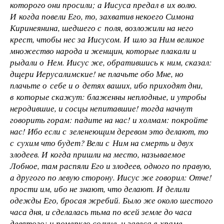
которого они просили; а Иисуса предал в их волю.
И когда повели Его, то, захватив некоего Симона
Киринеянина, шедшего с поля, возложили на него
крест, чтобы нес за Иисусом. И шло за Ним великое
множество народа и женщин, которые плакали и
рыдали о Нем. Иисус же, обратившись к ним, сказал:
дщери Иерусалимские! не плачьте обо Мне, но
плачьте о себе и о детях ваших, ибо приходят дни,
в которые скажут: блаженны неплодные, и утробы
неродившие, и сосцы непитавшие! тогда начнут
говорить горам: падите на нас! и холмам: покройте
нас! Ибо если с зеленеющим деревом это делают, то
с сухим что будет? Вели с Ним на смерть и двух
злодеев. И когда пришли на место, называемое
Лобное, там распяли Его и злодеев, одного по правую,
а другого по левую сторону. Иисус же говорил: Отче!
прости им, ибо не знают, что делают. И делили
одежды Его, бросая жребий. Было же около шестого
часа дня, и сделалась тьма по всей земле до часа
девятого: и померкло солнце, и завеса в храме