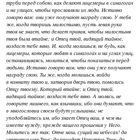
труби перед собою, как делают лицемеры в синагогах
и на улицах, чтобы прославляли их люди. Истинно
говорю вам: они уже получают награду свою. У тебя
же, когда творишь милостыню, пусть левая рука
твоя не знает, что делает правая, чтобы милостыня
твоя была втайне; и Отец твой, видящий тайное,
воздаст тебе явно. И, когда молишься, не будь, как
лицемеры, которые любят в синагогах и на углах улиц,
останавливаясь, молиться, чтобы показаться перед
людьми. Истинно говорю вам, что они уже получают
награду свою. Ты же, когда молишься, войди
в комнату твою и, затворив дверь твою, помолись
Отцу твоему, Который втайне; и Отец твой,
видящий тайное, воздаст тебе явно. А молясь, не
говорите лишнего, как язычники, ибо они думают, что
в многословии своем будут услышаны; не
уподобляйтесь им, ибо знает Отец ваш, в чем вы
имеете нужду, прежде вашего прошения у Него.
Молитесь же так: Отче наш, сущий на небесах! да
святится имя Твое; да приидет Царствие Твое; да