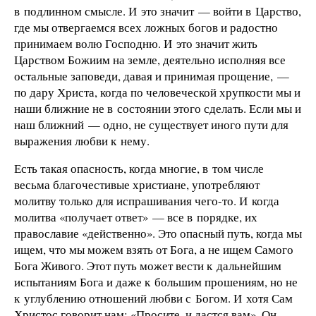
в подлинном смысле. И это значит — войти в Царство,
где мы отвергаемся всех ложных богов и радостно
принимаем волю Господню. И это значит жить
Царством Божиим на земле, деятельно исполняя все
остальные заповеди, давая и принимая прощение, —
по дару Христа, когда по человеческой хрупкости мы и
наши ближние не в состоянии этого сделать. Если мы и
наш ближний — одно, не существует иного пути для
выражения любви к нему.
Есть такая опасность, когда многие, в том числе
весьма благочестивые христиане, употребляют
молитву только для испрашивания чего-то. И когда
молитва «получает ответ» — все в порядке, их
православие «действенно». Это опасный путь, когда мы
ищем, что мы можем взять от Бога, а не ищем Самого
Бога Живого. Этот путь может вести к дальнейшим
испытаниям Бога и даже к большим прошениям, но не
к углублению отношений любви с Богом. И хотя Сам
Христос говорит нам: «Просите, и дастся вам», Он