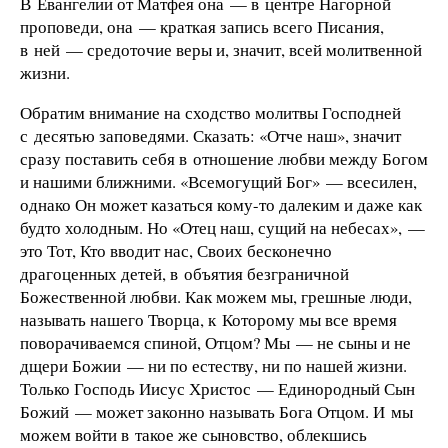
В Евангелии от Матфея она — в центре Нагорной
проповеди, она — краткая запись всего Писания,
в ней — средоточие веры и, значит, всей молитвенной
жизни.
Обратим внимание на сходство молитвы Господней
с десятью заповедями. Сказать: «Отче наш», значит
сразу поставить себя в отношение любви между Богом
и нашими ближними. «Всемогущий Бог» — всесилен,
однако Он может казаться кому-то далеким и даже как
будто холодным. Но «Отец наш, сущий на небесах», —
это Тот, Кто вводит нас, Своих бесконечно
драгоценных детей, в объятия безграничной
Божественной любви. Как можем мы, грешные люди,
называть нашего Творца, к Которому мы все время
поворачиваемся спиной, Отцом? Мы — не сыны и не
дщери Божии — ни по естеству, ни по нашей жизни.
Только Господь Иисус Христос — Единородный Сын
Божий — может законно называть Бога Отцом. И мы
можем войти в такое же сыновство, облекшись