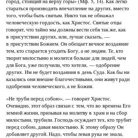
город, стоящий на верху горы» (Мф. 5, 14). Как легко
стараться производить впечатление на других, вместо
того, чтобы быть святым. Никто так не обнажал
человеческую гордость, как Христос. Святые отцы
говорят, что тайно мы должны вести себя так же, как
в присутствии других, или, лучше сказать, —
в присутствии Божием. Он обещает вечное воздаяние
тем, кто старается угодить Богу, а не людям. Те, кто
творит милостыню и молится больше для людей, чем
для Бога, уже получили, что хотели, — одобрение
других. Им не будет воздаяния в день Суда. Как бы ни
казались они внешне благочестивыми, они живут ради
одобрения человеческого, а не Божия.
«Не труби перед собою», — говорит Христос.
Очевидно, этот образ связан с тем, что во времена Его
земной жизни, призывая на молитву в храм и на сбор
милостыни, трубили. Господь осуждает тех, кто трубит
перед собою, давая милостыню. К этому образу Он
добавляет другой. Надо, чтобы левая рука не знала,