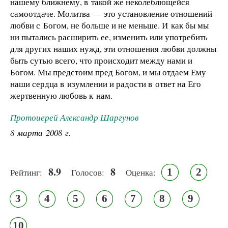
нашему ближнему, в такой же неколеблющейся
самоотдаче. Молитва — это установление отношений
любви с Богом, не больше и не меньше. И как бы мы
ни пытались расширить ее, изменить или употребить
для других наших нужд, эти отношения любви должны
быть сутью всего, что происходит между нами и
Богом. Мы предстоим пред Богом, и мы отдаем Ему
наши сердца в изумлении и радости в ответ на Его
жертвенную любовь к нам.
Протоиерей Александр Шаргунов
8 марта 2008 г.
8.9
8
1
2
Рейтинг:
Голосов:
Оценка:
3
4
5
6
7
8
9
10