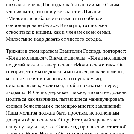
похвалы теперь, Господь как бы напоминает Своим
ученикам то, что они уже знают из Писания:
«Милостыня избавляет от смерти и собирает
сокровища на небесах». Кто мудр, тот должен
относиться к нищим, как к членам своей семьи.
Милостыню надо давать от чистого сердца.
Трижды в этом кратком Евангелии Господь повторяет:
«Когда молишься». Вначале дважды: «Когда молишься,
не делай так» и в завершение: «Молитесь же так». Он
говорит, что мы не должны молиться, «как лицемеры,
которые любят в синагогах и на углах улиц,
останавливаясь, молиться, чтобы показаться перед
людьми». И Он подчеркивает также, что мы не должны
молиться как язычники, пытающиеся манипулировать
своими божествами с помощью многих заклинаний.
Наша молитва должна быть простым, исполненным
доверия обращением к Отцу, Который заранее знает
нашу нужду и ждет от Своих чад проявления ответной
любви к Нему. Но если Он заранее знает нашу нужду,