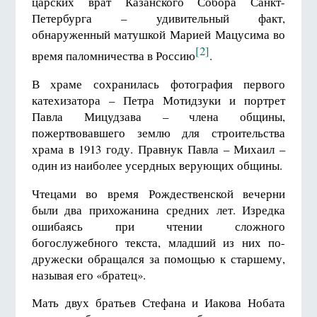
царских врат Казанского Собора Санкт-
Петербурга – удивительный факт,
обнаруженный матушкой Марией Мацусима во
[2]
время паломничества в Россию
.
В храме сохранилась фотография первого
катехизатора – Петра Мотидзуки и портрет
Павла Мицудзава – члена общины,
пожертвовавшего землю для строительства
храма в 1913 году. Правнук Павла – Михаил –
один из наиболее усердных верующих общины.
Чтецами во время Рождественской вечерни
были два прихожанина средних лет. Изредка
ошибаясь при чтении сложного
богослужебного текста, младший из них по-
дружески обращался за помощью к старшему,
называя его «братец».
Мать двух братьев Стефана и Иакова Нобата