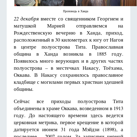
Проповедь в Ханда
22 декабря
вместе со священником Георгием и
матушкой Марией отправляемся на
Рождественскую вечерню в Ханда, приход,
расположенный в 30 километрах к югу от Нагоя
в центре полуострова Тита. Православная
община в Ханда возникла в 1885 году.
Появилось много верующих и в других частях
полуострова – в местечках Накасу, Тоёхама,
Оккава. В Накасу сохранилось православное
кладбище с могилами первых христиан здешней
общины.
Сейчас все приходы полуострова Тита
объединены в храме Оккава, возведенном в 1913
году. До настоящего времени здесь ведется
церковная метрика, первое крещение в которой
датируется июнем 31 года Мэйдзи (1898), а
последнее – 2007 годом. За записями черной