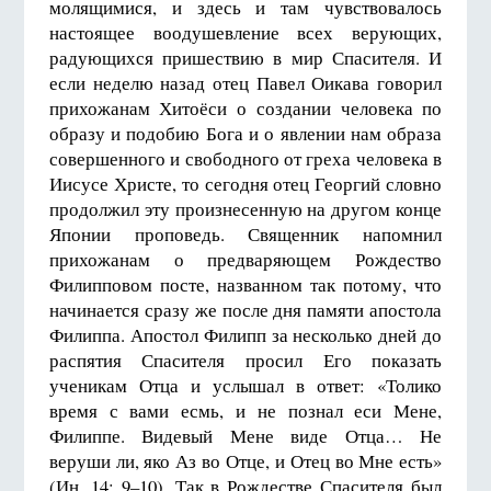
молящимися, и здесь и там чувствовалось
настоящее воодушевление всех верующих,
радующихся пришествию в мир Спасителя. И
если неделю назад отец Павел Оикава говорил
прихожанам Хитоёси о создании человека по
образу и подобию Бога и о явлении нам образа
совершенного и свободного от греха человека в
Иисусе Христе, то сегодня отец Георгий словно
продолжил эту произнесенную на другом конце
Японии проповедь. Священник напомнил
прихожанам о предваряющем Рождество
Филипповом посте, названном так потому, что
начинается сразу же после дня памяти апостола
Филиппа. Апостол Филипп за несколько дней до
распятия Спасителя просил Его показать
ученикам Отца и услышал в ответ: «Толико
время с вами есмь, и не познал еси Мене,
Филиппе. Видевый Мене виде Отца… Не
веруши ли, яко Аз во Отце, и Отец во Мне есть»
(Ин. 14: 9–10). Так в Рождестве Спасителя был