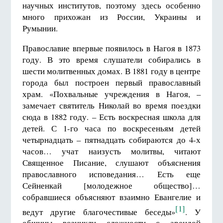
научных институтов, поэтому здесь особенно
много прихожан из России, Украины и
Румынии.
Православие впервые появилось в Нагоя в 1873
году. В это время слушатели собирались в
шести молитвенных домах. В 1881 году в центре
города был построен первый православный
храм. «Похвальные учреждения в Нагоя, –
замечает святитель Николай во время поездки
сюда в 1882 году. – Есть воскресная школа для
детей. С 1-го часа по воскресеньям детей
четырнадцать – пятнадцать собираются до 4-х
часов… учат наизусть молитвы, читают
Священное Писание, слушают объяснения
православного исповедания… Есть еще
Сейненкай [молодежное общество]…
собравшиеся объясняют взаимно Евангелие и
[1]
ведут другие благочестивые беседы»
. У
общины возникли сложности с арендой