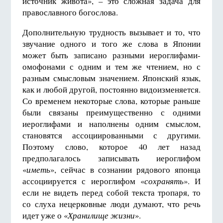
источник живота», – это сложная задача для
православного богослова.
Дополнительную трудность вызывает и то, что
звучание одного и того же слова в Японии
может быть записано разными иероглифами-
омофонами с одним и тем же чтением, но с
разным смысловым значением. Японский язык,
как и любой другой, постоянно видоизменяется.
Со временем некоторые слова, которые раньше
были связаны преимущественно с одними
иероглифами и наполнены одним смыслом,
становятся ассоциированными с другими.
Поэтому слово, которое 40 лет назад
предполагалось записывать иероглифом
«
иметь
», сейчас в сознании рядового японца
ассоциируется с иероглифом «
сохранять
». И
если не видеть перед собой текста тропаря, то
со слуха нецерковные люди думают, что речь
идет уже о «
Хранилище жизни
».