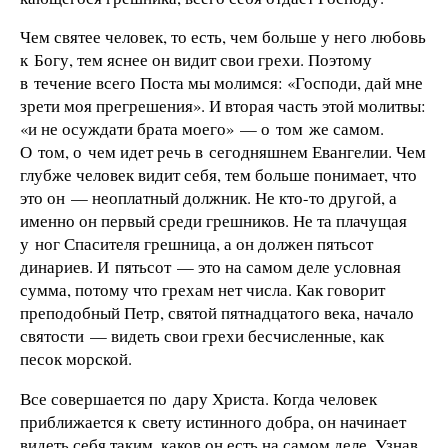
Чем святее человек, то есть, чем больше у него любовь
к Богу, тем яснее он видит свои грехи. Поэтому
в течение всего Поста мы молимся: «Господи, дай мне
зрети моя прегрешения». И вторая часть этой молитвы:
«и не осуждати брата моего» — о том же самом.
О том, о чем идет речь в сегодняшнем Евангелии. Чем
глубже человек видит себя, тем больше понимает, что
это он — неоплатный должник. Не кто-то другой, а
именно он первый среди грешников. Не та плачущая
у ног Спасителя грешница, а он должен пятьсот
динариев. И пятьсот — это на самом деле условная
сумма, потому что грехам нет числа. Как говорит
преподобный Петр, святой пятнадцатого века, начало
святости — видеть свои грехи бесчисленные, как
песок морской.
Все совершается по дару Христа. Когда человек
приближается к свету истинного добра, он начинает
видеть себя таким, каков он есть на самом деле. Узнав