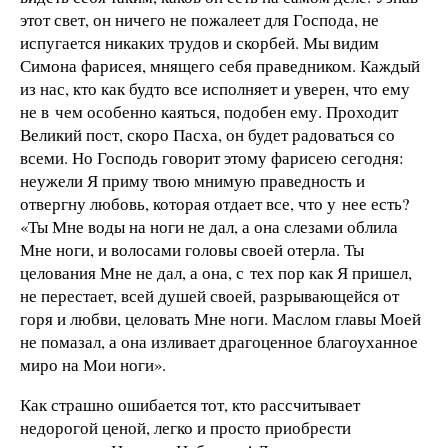
этот свет, он ничего не пожалеет для Господа, не
испугается никаких трудов и скорбей. Мы видим
Симона фарисея, мнящего себя праведником. Каждый
из нас, кто как будто все исполняет и уверен, что ему
не в чем особенно каяться, подобен ему. Проходит
Великий пост, скоро Пасха, он будет радоваться со
всеми. Но Господь говорит этому фарисею сегодня:
неужели Я приму твою мнимую праведность и
отвергну любовь, которая отдает все, что у нее есть?
«Ты Мне воды на ноги не дал, а она слезами облила
Мне ноги, и волосами головы своей отерла. Ты
целования Мне не дал, а она, с тех пор как Я пришел,
не перестает, всей душей своей, разрывающейся от
горя и любви, целовать Мне ноги. Маслом главы Моей
не помазал, а она изливает драгоценное благоуханное
миро на Мои ноги».
Как страшно ошибается тот, кто рассчитывает
недорогой ценой, легко и просто приобрести