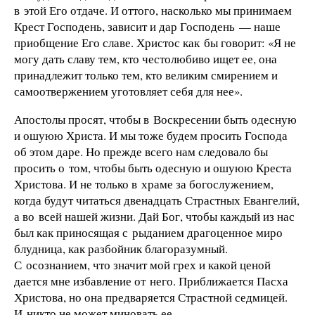
в этой Его отдаче. И оттого, насколько мы принимаем
Крест Господень, зависит и дар Господень — наше
приобщение Его славе. Христос как бы говорит: «Я не
могу дать славу тем, кто честолюбиво ищет ее, она
принадлежит только тем, кто великим смирением и
самоотвержением уготовляет себя для нее».
Апостолы просят, чтобы в Воскресении быть одесную
и ошуюю Христа. И мы тоже будем просить Господа
об этом даре. Но прежде всего нам следовало бы
просить о том, чтобы быть одесную и ошуюю Креста
Христова. И не только в храме за богослужением,
когда будут читаться двенадцать Страстных Евангелий,
а во всей нашей жизни. Дай Бог, чтобы каждый из нас
был как приносящая с рыданием драгоценное миро
блудница, как разбойник благоразумный.
С осознанием, что значит мой грех и какой ценой
дается мне избавление от него. Приближается Пасха
Христова, но она предваряется Страстной седмицей.
И никто не может миновать ее.