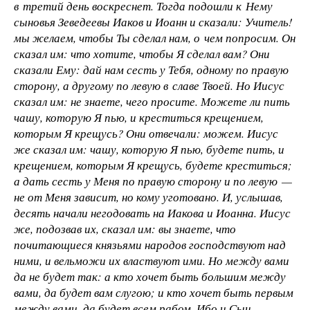
в третий день воскреснет. Тогда подошли к Нему
сыновья Зеведеевы Иаков и Иоанн и сказали: Учитель!
мы желаем, чтобы Ты сделал нам, о чем попросим. Он
сказал им: что хотите, чтобы Я сделал вам? Они
сказали Ему: дай нам сесть у Тебя, одному по правую
сторону, а другому по левую в славе Твоей. Но Иисус
сказал им: не знаете, чего просите. Можете ли пить
чашу, которую Я пью, и креститься крещением,
которым Я крещусь? Они отвечали: можем. Иисус
же сказал им: чашу, которую Я пью, будете пить, и
крещением, которым Я крещусь, будете креститься;
а дать сесть у Меня по правую сторону и по левую —
не от Меня зависит, но кому уготовано. И, услышав,
десять начали негодовать на Иакова и Иоанна. Иисус
же, подозвав их, сказал им: вы знаете, что
почитающиеся князьями народов господствуют над
ними, и вельможи их властвуют ими. Но между вами
да не будет так: а кто хочет быть большим между
вами, да будет вам слугою; и кто хочет быть первым
между вами, да будет всем рабом. Ибо и Сын