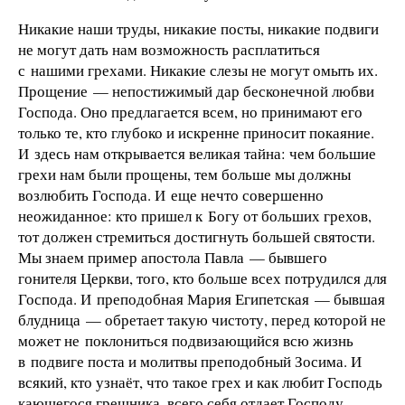
Никакие наши труды, никакие посты, никакие подвиги
не могут дать нам возможность расплатиться
с нашими грехами. Никакие слезы не могут омыть их.
Прощение — непостижимый дар бесконечной любви
Господа. Оно предлагается всем, но принимают его
только те, кто глубоко и искренне приносит покаяние.
И здесь нам открывается великая тайна: чем большие
грехи нам были прощены, тем больше мы должны
возлюбить Господа. И еще нечто совершенно
неожиданное: кто пришел к Богу от больших грехов,
тот должен стремиться достигнуть большей святости.
Мы знаем пример апостола Павла — бывшего
гонителя Церкви, того, кто больше всех потрудился для
Господа. И преподобная Мария Египетская — бывшая
блудница — обретает такую чистоту, перед которой не
может не поклониться подвизающийся всю жизнь
в подвиге поста и молитвы преподобный Зосима. И
всякий, кто узнаёт, что такое грех и как любит Господь
кающегося грешника, всего себя отдает Господу.