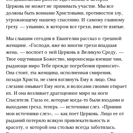
Церковь не может не принимать участие. Мы все
должны быть воинами Христовыми, противостоя злу,
угрожающему нашему спасению. И самому главному
греху — унынию, в котором все грехи, вместе взятые.
Мы слышим сегодня в Евангелии рассказ о грешной
женщине. «Господи, яже во многие грехи впадшая
жена, — воспоет о ней Церковь в Великую Среду, —
Твое ощутившая Божество, мироносицы вземше чин,
рыдающи миро Тебе прежде погребения приносит».
Она стоит, эта женщина, исполненная смирения,
позади Христа, не смея взглянуть Ему в лицо. Она
слезами омывает Ему ноги, и волосами своими отирает
их. И она возливает драгоценное миро на ноги
Спасителя. Глаза ее, которые когда-то были входами и
выходами греха, теперь — источники слез. «Приими
мои источники слез», — как поет Церковь. Лицо ее от
рыданий потеряло всякую привлекательность и
красоту, о которой она столько всегда заботилась.