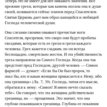
Теперь это не имеет для нее никакого значения. Все
прежние грехи, которые как камень носила она в душе
своей, изливаются сейчас плачем перед Спасителем.
Святая Церковь дает нам образ кающейся и любящей
Господа человеческой души.
Она слезами своими омывает пречистые ноги
Спасителя, прозревая, что скоро они будут пробиты
гвоздями, которые есть ее грехи и грехи каждого
человека. Грех кажется сладким, но он всегда
беспощадно, смертельно жесток. И эта убийственность
греха направлена на Самого Господа. Когда она так
предстоит пред Господом, другой человек — Симон
фарисей — думает: «Если бы Он был пророк, то
знал бы, кто и какая женщина прикасается к Нему, ибо
она грешница» (Лк. 7, 39). Господь, читая его мысли,
обратился к нему: «Симон! Я имею нечто сказать
тебе». Он говорит, что эта женщина действительно
грешница, но — прощенная. Это значит, что она
глубоко покаявшаяся грешница. Глубина ее покаяния