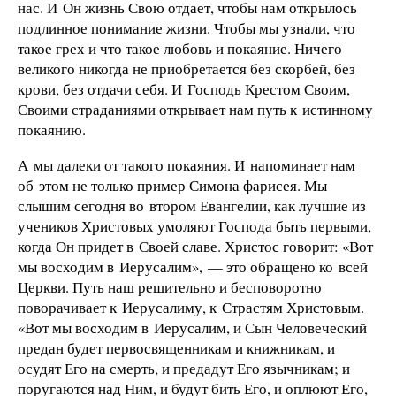
нас. И Он жизнь Свою отдает, чтобы нам открылось
подлинное понимание жизни. Чтобы мы узнали, что
такое грех и что такое любовь и покаяние. Ничего
великого никогда не приобретается без скорбей, без
крови, без отдачи себя. И Господь Крестом Своим,
Своими страданиями открывает нам путь к истинному
покаянию.
А мы далеки от такого покаяния. И напоминает нам
об этом не только пример Симона фарисея. Мы
слышим сегодня во втором Евангелии, как лучшие из
учеников Христовых умоляют Господа быть первыми,
когда Он придет в Своей славе. Христос говорит: «Вот
мы восходим в Иерусалим», — это обращено ко всей
Церкви. Путь наш решительно и бесповоротно
поворачивает к Иерусалиму, к Страстям Христовым.
«Вот мы восходим в Иерусалим, и Сын Человеческий
предан будет первосвященникам и книжникам, и
осудят Его на смерть, и предадут Его язычникам; и
поругаются над Ним, и будут бить Его, и оплюют Его,