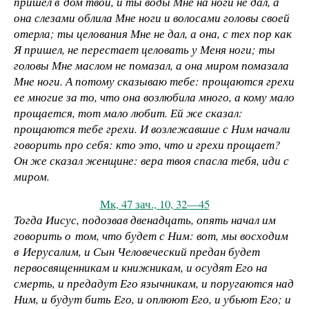
пришел в дом твой, и ты воды Мне на ноги не дал, а
она слезами облила Мне ноги и волосами головы своей
отерла; ты целования Мне не дал, а она, с тех пор как
Я пришел, не перестает целовать у Меня ноги; ты
головы Мне маслом не помазал, а она миром помазала
Мне ноги. А потому сказываю тебе: прощаются грехи
ее многие за то, что она возлюбила много, а кому мало
прощается, тот мало любит. Ей же сказал:
прощаются тебе грехи. И возлежавшие с Ним начали
говорить про себя: кто это, что и грехи прощает?
Он же сказал женщине: вера твоя спасла тебя, иди с
миром.
Мк, 47 зач., 10, 32—45
Тогда Иисус, подозвав двенадцать, опять начал им
говорить о том, что будет с Ним: вот, мы восходим
в Иерусалим, и Сын Человеческий предан будет
первосвященникам и книжникам, и осудят Его на
смерть, и предадут Его язычникам, и поругаются над
Ним, и будут бить Его, и оплюют Его, и убьют Его; и