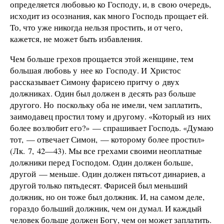
определяется любовью ко Господу, и, в свою очередь,
исходит из осознания, как много Господь прощает ей.
То, что уже никогда нельзя простить, и от чего,
кажется, не может быть избавления.
Чем больше грехов прощается этой женщине, тем
большая любовь у нее ко Господу. И Христос
рассказывает Симону фарисею притчу о двух
должниках. Один был должен в десять раз больше
другого. Но поскольку оба не имели, чем заплатить,
заимодавец простил тому и другому. «Который из них
более возлюбит его?» — спрашивает Господь. «Думаю
тот, — отвечает Симон, — которому более простил»
(Лк. 7, 42—43). Мы все грехами своими неоплатные
должники перед Господом. Один должен больше,
другой — меньше. Один должен пятьсот динариев, а
другой только пятьдесят. Фарисей был меньший
должник, но он тоже был должник. И, на самом деле,
гораздо больший должник, чем он думал. И каждый
человек больше должен Богу, чем он может заплатить.