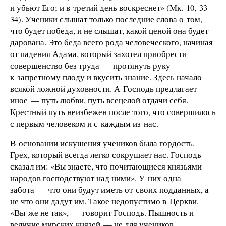
и убьют Его; и в третий день воскреснет» (Мк. 10, 33—
34). Ученики слышат только последние слова о том,
что будет победа, и не слышат, какой ценой она будет
дарована. Это беда всего рода человеческого, начиная
от падения Адама, который захотел приобрести
совершенство без труда — протянуть руку
к запретному плоду и вкусить знание. Здесь начало
всякой ложной духовности. А Господь предлагает
иное — путь любви, путь всецелой отдачи себя.
Крестный путь неизбежен после того, что совершилось
с первым человеком и с каждым из нас.
В основании искушения учеников была гордость.
Грех, который всегда легко сокрушает нас. Господь
сказал им: «Вы знаете, что почитающиеся князьями
народов господствуют над ними». У них одна
забота — что они будут иметь от своих подданных, а
не что они дадут им. Такое недопустимо в Церкви.
«Вы же не так», — говорит Господь. Пышность и
величие мирских князей — не для учеников