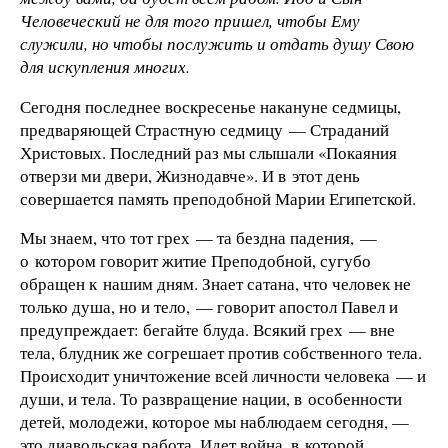
Человеческий не для того пришел, чтобы Ему
служили, но чтобы послужить и отдать душу Свою
для искупления многих.
Сегодня последнее воскресенье накануне седмицы,
предваряющей Страстную седмицу — Страданий
Христовых. Последний раз мы слышали «Покаяния
отверзи ми двери, Жизнодавче». И в этот день
совершается память преподобной Марии Египетской.
Мы знаем, что тот грех — та бездна падения, —
о котором говорит житие Преподобной, сугубо
обращен к нашим дням. Знает сатана, что человек не
только душа, но и тело, — говорит апостол Павел и
предупреждает: бегайте блуда. Всякий грех — вне
тела, блудник же согрешает против собственного тела.
Происходит уничтожение всей личности человека — и
души, и тела. То развращение нации, в особенности
детей, молодежи, которое мы наблюдаем сегодня, —
это диавольская работа. Идет война, в которой