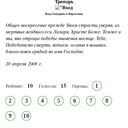
Тропарь
Вход Господень в Иерусалим
Общее воскресение прежде Твоея страсти уверяя, из
мертвых воздвигл еси Лазаря, Христе Боже. Темже и
мы, яко отроцы победы знамения носяще, Тебе,
Победителю смерти, вопием: осанна в вышних,
благословен грядый во имя Господне.
20 апреля 2008 г.
10
15
1
Рейтинг:
Голосов:
Оценка:
2
3
4
5
6
7
8
9
10