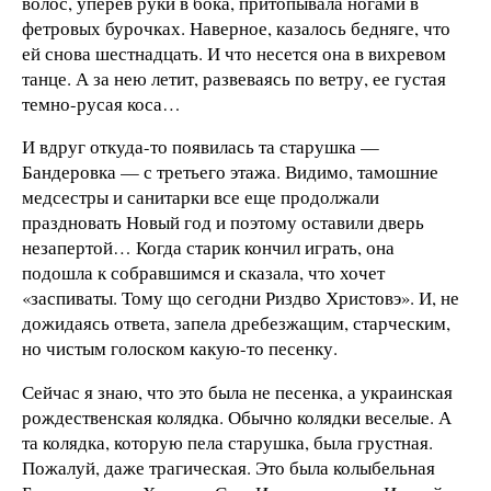
волос, уперев руки в бока, притопывала ногами в
фетровых бурочках. Наверное, казалось бедняге, что
ей снова шестнадцать. И что несется она в вихревом
танце. А за нею летит, развеваясь по ветру, ее густая
темно-русая коса…
И вдруг откуда-то появилась та старушка —
Бандеровка — с третьего этажа. Видимо, тамошние
медсестры и санитарки все еще продолжали
праздновать Новый год и поэтому оставили дверь
незапертой… Когда старик кончил играть, она
подошла к собравшимся и сказала, что хочет
«заспиваты. Тому що сегодни Риздво Христовэ». И, не
дожидаясь ответа, запела дребезжащим, старческим,
но чистым голоском какую-то песенку.
Сейчас я знаю, что это была не песенка, а украинская
рождественская колядка. Обычно колядки веселые. А
та колядка, которую пела старушка, была грустная.
Пожалуй, даже трагическая. Это была колыбельная