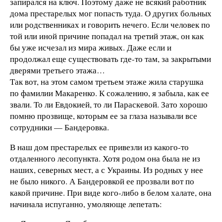
запирался на ключ. Поэтому даже не всякий работник
дома престарелых мог попасть туда. О других больных
или родственниках и говорить нечего. Если человек по
той или иной причине попадал на третий этаж, он как
бы уже исчезал из мира живых. Даже если и
продолжал еще существовать где-то там, за закрытыми
дверями третьего этажа…
Так вот, на этом самом третьем этаже жила старушка
по фамилии Макаренко. К сожалению, я забыла, как ее
звали. То ли Евдокией, то ли Параскевой. Зато хорошо
помню прозвище, которым ее за глаза называли все
сотрудники — Бандеровка.
В наш дом престарелых ее привезли из какого-то
отдаленного лесопункта. Хотя родом она была не из
наших, северных мест, а с Украины. Из родных у нее
не было никого. А Бандеровкой ее прозвали вот по
какой причине. При виде кого-либо в белом халате, она
начинала испуганно, умоляюще лепетать: