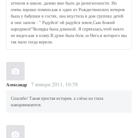
аттеизм в школе, далеко мне было до религиозности. Но
очень хорошо помню,как в один из Рождественских вечеров
была у бабушки в гостях, она впустила в дом группку детей
и они запели : " Радуйся! ой радуйся земле,Сын Божий
народився!"Колядка была длинной. Я спряталась,чтоб никто
не видел,как я плачу.В душе была боль за Него,в которого мы
так мало тогда верили.
7 января 2011, 10:58
Александр
Спасибо! Такая простая история, а слёзы на глаза
наворачиваются.