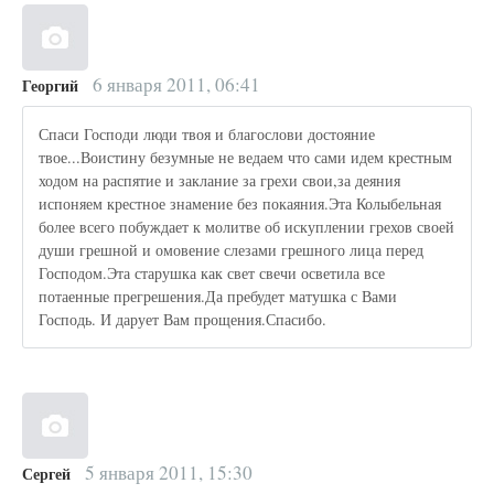
6 января 2011, 06:41
Георгий
Спаси Господи люди твоя и благослови достояние
твое...Воистину безумные не ведаем что сами идем крестным
ходом на распятие и заклание за грехи свои,за деяния
испоняем крестное знамение без покаяния.Эта Колыбельная
более всего побуждает к молитве об искуплении грехов своей
души грешной и омовение слезами грешного лица перед
Господом.Эта старушка как свет свечи осветила все
потаенные прегрешения.Да пребудет матушка с Вами
Господь. И дарует Вам прощения.Спасибо.
5 января 2011, 15:30
Сергей