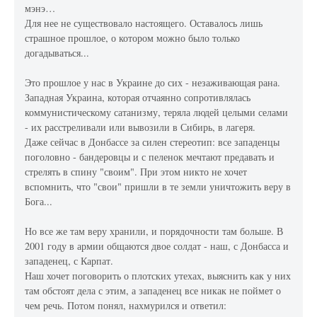
мэнэ…
Для нее не существовало настоящего. Оставалось лишь
страшное прошлое, о котором можно было только
догадываться...
Это прошлое у нас в Украине до сих - незаживающая рана.
Западная Украина, которая отчаянно сопротивлялась
коммунистическому сатанизму, теряла людей целыми селами
- их расстреливали или вывозили в Сибирь, в лагеря.
Даже сейчас в Донбассе за силен стереотип: все западенцы
поголовно - бандеровцы и с пеленок мечтают предавать и
стрелять в спину "своим". При этом никто не хочет
вспомнить, что "свои" пришли в те земли уничтожить веру в
Бога...
Но все же там веру хранили, и порядочности там больше. В
2001 году в армии общаются двое солдат - наш, с Донбасса и
западенец, с Карпат.
Наш хочет поговорить о плотских утехах, выяснить как у них
там обстоят дела с этим, а западенец все никак не поймет о
чем речь. Потом понял, нахмурился и ответил: