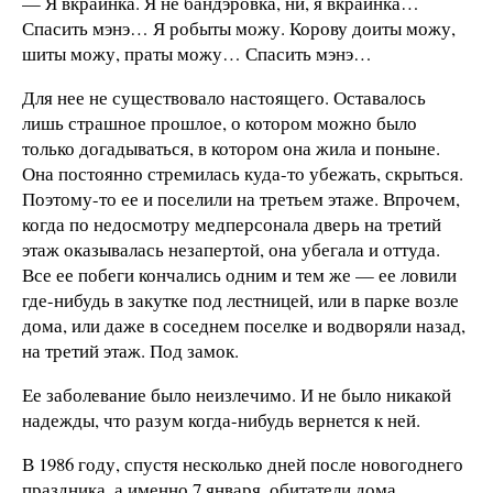
— Я вкраинка. Я не бандэровка, ни, я вкраинка…
Спасить мэнэ… Я робыты можу. Корову доиты можу,
шиты можу, праты можу… Спасить мэнэ…
Для нее не существовало настоящего. Оставалось
лишь страшное прошлое, о котором можно было
только догадываться, в котором она жила и поныне.
Она постоянно стремилась куда-то убежать, скрыться.
Поэтому-то ее и поселили на третьем этаже. Впрочем,
когда по недосмотру медперсонала дверь на третий
этаж оказывалась незапертой, она убегала и оттуда.
Все ее побеги кончались одним и тем же — ее ловили
где-нибудь в закутке под лестницей, или в парке возле
дома, или даже в соседнем поселке и водворяли назад,
на третий этаж. Под замок.
Ее заболевание было неизлечимо. И не было никакой
надежды, что разум когда-нибудь вернется к ней.
В 1986 году, спустя несколько дней после новогоднего
праздника, а именно 7 января, обитатели дома