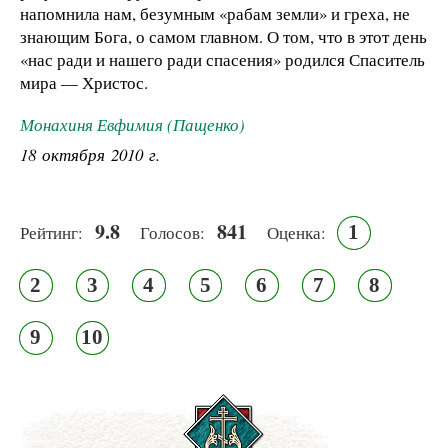
напомнила нам, безумным «рабам земли» и греха, не
знающим Бога, о самом главном. О том, что в этот день
«нас ради и нашего ради спасения» родился Спаситель
мира — Христос.
Монахиня Евфимия (Пащенко)
18 октября 2010 г.
9.8
841
1
Рейтинг:
Голосов:
Оценка:
2
3
4
5
6
7
8
9
10