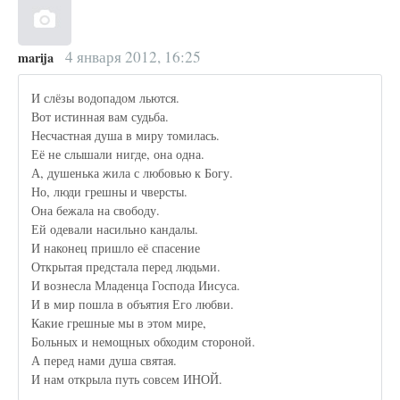
4 января 2012, 16:25
marija
И слёзы водопадом льются.
Вот истинная вам судьба.
Несчастная душа в миру томилась.
Её не слышали нигде, она одна.
А, душенька жила с любовью к Богу.
Но, люди грешны и чверсты.
Она бежала на свободу.
Ей одевали насильно кандалы.
И наконец пришло её спасение
Открытая предстала перед людьми.
И вознесла Младенца Господа Иисуса.
И в мир пошла в объятия Его любви.
Какие грешные мы в этом мире,
Больных и немощных обходим стороной.
А перед нами душа святая.
И нам открыла путь совсем ИНОЙ.