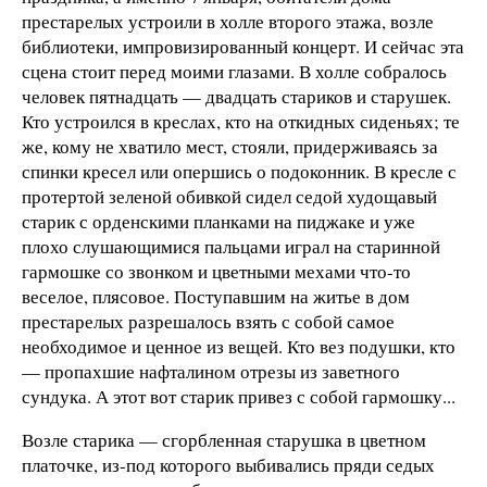
престарелых устроили в холле второго этажа, возле
библиотеки, импровизированный концерт. И сейчас эта
сцена стоит перед моими глазами. В холле собралось
человек пятнадцать — двадцать стариков и старушек.
Кто устроился в креслах, кто на откидных сиденьях; те
же, кому не хватило мест, стояли, придерживаясь за
спинки кресел или опершись о подоконник. В кресле с
протертой зеленой обивкой сидел седой худощавый
старик с орденскими планками на пиджаке и уже
плохо слушающимися пальцами играл на старинной
гармошке со звонком и цветными мехами что-то
веселое, плясовое. Поступавшим на житье в дом
престарелых разрешалось взять с собой самое
необходимое и ценное из вещей. Кто вез подушки, кто
— пропахшие нафталином отрезы из заветного
сундука. А этот вот старик привез с собой гармошку...
Возле старика — сгорбленная старушка в цветном
платочке, из-под которого выбивались пряди седых