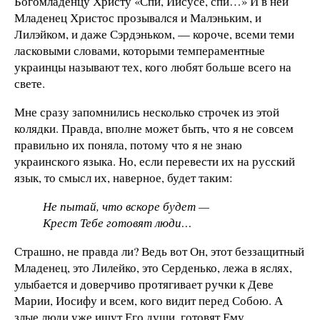
Богомладенцу Христу «Спи, Иисусе, спи…» И в ней
Младенец Христос прозывался и Малэньким, и
Лилэйком, и даже Сэрдэньком, — короче, всеми теми
ласковыми словами, которыми темпераментные
украинцы называют тех, кого любят больше всего на
свете.
Мне сразу запомнились несколько строчек из этой
колядки. Правда, вполне может быть, что я не совсем
правильно их поняла, потому что я не знаю
украинского языка. Но, если перевести их на русский
язык, то смысл их, наверное, будет таким:
Не пытай, что вскоре будет —
Крест Тебе готовят люди…
Страшно, не правда ли? Ведь вот Он, этот беззащитный
Младенец, это Лилейко, это Серденько, лежа в яслях,
улыбается и доверчиво протягивает ручки к Деве
Марии, Иосифу и всем, кого видит перед Собою. А
злые люди уже ищут Его души, готовят Ему,