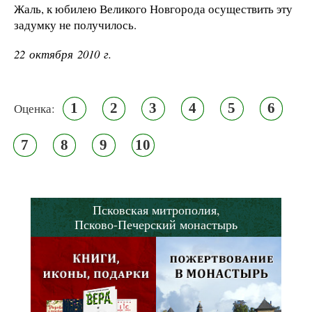
Жаль, к юбилею Великого Новгорода осуществить эту
задумку не получилось.
22 октября 2010 г.
1
2
3
4
5
6
Оценка:
7
8
9
10
Псковская митрополия,
Псково-Печерский монастырь