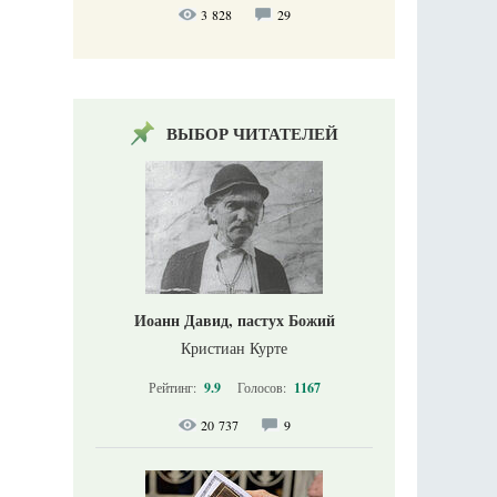
3 828
29
ВЫБОР ЧИТАТЕЛЕЙ
Иоанн Давид, пастух Божий
Кристиан Курте
Рейтинг:
9.9
Голосов:
1167
20 737
9