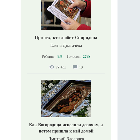
Про тех, кто любит Спиридона
Елена Долгачёва
Рейтинг:
9.9
Голосов:
2798
37 455
13
Как Богородица исцелила девочку, а
потом пришла к ней домой
Дмитрий Злодорев