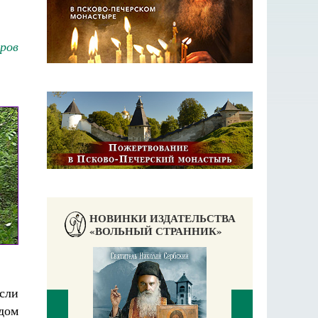
ров
НОВИНКИ ИЗДАТЕЛЬСТВА
«ВОЛЬНЫЙ СТРАННИК»
если
аучись у
дом