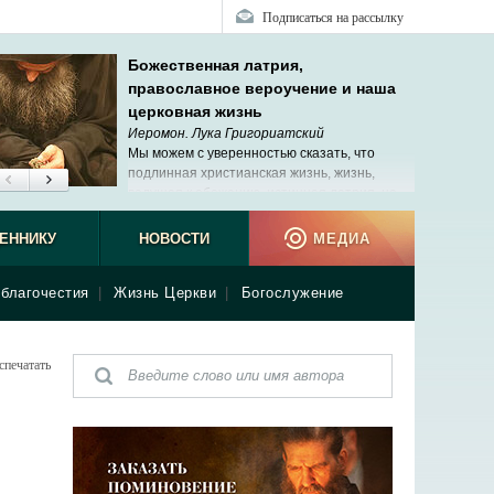
Подписаться на рассылку
Божественная латрия,
православное вероучение и наша
церковная жизнь
Иеромон. Лука Григориатский
Мы можем с уверенностью сказать, что
подлинная христианская жизнь, жизнь,
ведущая к обожению, истинная латрия, не
исчезли в наше время.
ЕННИКУ
НОВОСТИ
МЕДИА
благочестия
|
Жизнь Церкви
|
Богослужение
спечатать