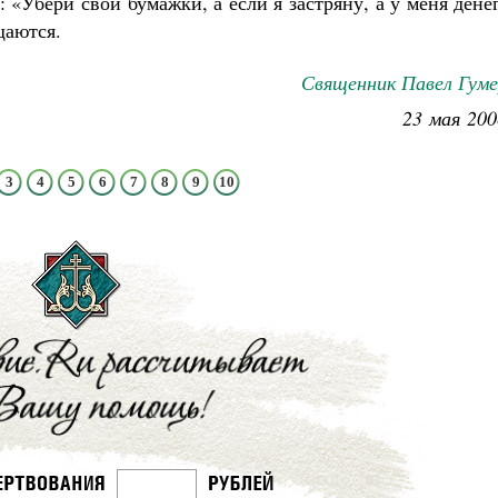
: «Убери свои бумажки, а если я застряну, а у меня дене
щаются.
Священник Павел Гуме
23 мая 200
3
4
5
6
7
8
9
10