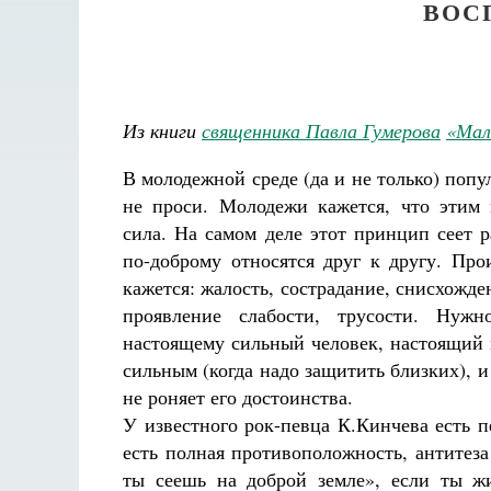
ВОС
Из книги
священника Павла Гумерова
«Мал
В молодежной среде (да и не только) попул
не проси. Молодежи кажется, что этим 
сила. На самом деле этот принцип сеет р
по-доброму относятся друг к другу. Прои
кажется: жалость, сострадание, снисхожд
проявление слабости, трусости. Нуж
настоящему сильный человек, настоящий 
сильным (когда надо защитить близких), и
не роняет его достоинства.
У известного рок-певца К.Кинчева есть п
есть полная противоположность, антитеза
ты сеешь на доброй земле», если ты ж