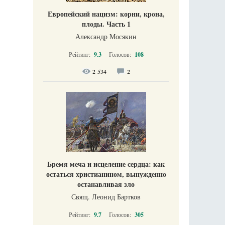
Европейский нацизм: корни, крона,
плоды. Часть 1
Александр Мосякин
Рейтинг:
9.3
Голосов:
108
2 534
2
Бремя меча и исцеление сердца: как
остаться христианином, вынужденно
останавливая зло
Свящ. Леонид Бартков
Рейтинг:
9.7
Голосов:
305