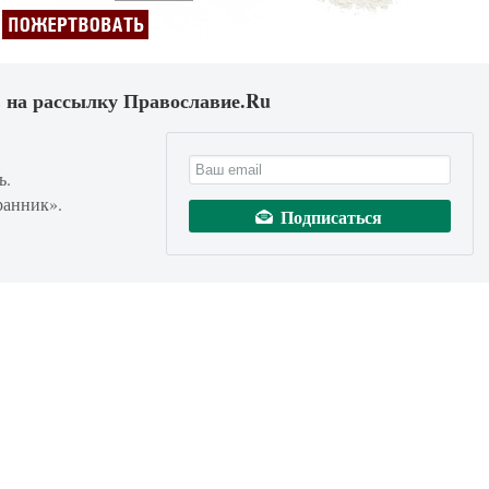
 на рассылку Православие.Ru
ь.
ранник».