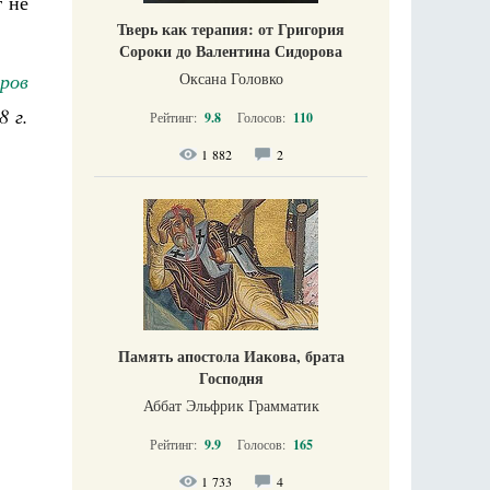
г не
Тверь как терапия: от Григория
Сороки до Валентина Сидорова
ров
Оксана Головко
8 г.
Рейтинг:
9.8
Голосов:
110
1 882
2
Память апостола Иакова, брата
Господня
Аббат Эльфрик Грамматик
Рейтинг:
9.9
Голосов:
165
1 733
4