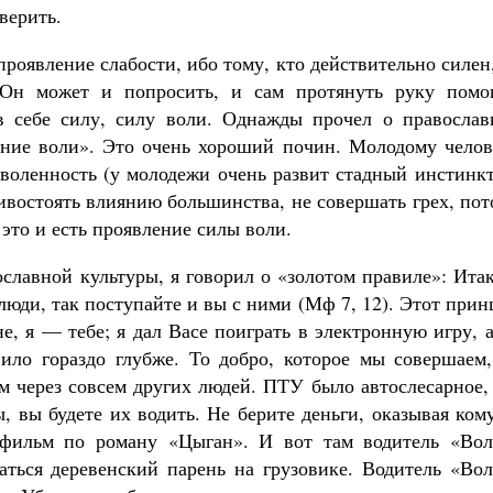
Роман Котов
верить.
проявление слабости, ибо тому, кто действительно силен
. Он может и попросить, и сам протянуть руку помо
в себе силу, силу воли. Однажды прочел о православ
ание воли». Это очень хороший почин. Молодому челов
озволенность (у молодежи очень развит стадный инстин
тивостоять влиянию большинства, не совершать грех, по
 это и есть проявление силы воли.
славной культуры, я говорил о «золотом правиле»: Ита
 люди, так поступайте и вы с ними (Мф 7, 12). Этот при
, я — тебе; я дал Васе поиграть в электронную игру, 
ило гораздо глубже. То добро, которое мы совершаем,
ам через совсем других людей. ПТУ было автослесарное,
, вы будете их водить. Не берите деньги, оказывая ком
 фильм по роману «Цыган». И вот там водитель «Вол
раться деревенский парень на грузовике. Водитель «Во