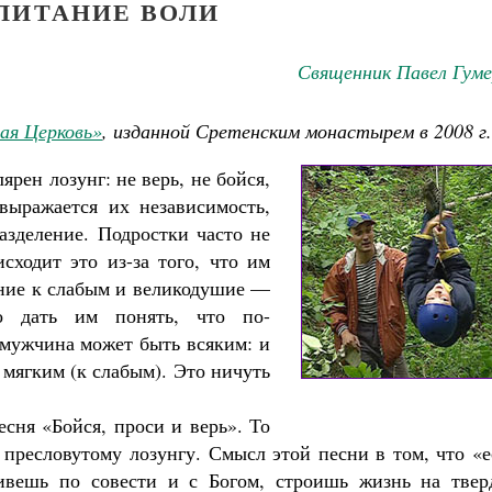
ПИТАНИЕ ВОЛИ
Священник Павел Гуме
ая Церковь»
, изданной Сретенским монастырем в 2008 г.
ярен лозунг: не верь, не бойся,
выражается их независимость,
азделение. Подростки часто не
сходит это из-за того, что им
ение к слабым и великодушие —
но дать им понять, что по-
мужчина может быть всяким: и
 мягким (к слабым). Это ничуть
есня «Бойся, проси и верь». То
Как найти своё место в жизни
 пресловутому лозунгу. Смысл этой песни в том, что «
Кирилл Мурышев
Великомученик Георгий Победоносец. Н
святого
ивешь по совести и с Богом, строишь жизнь на твер