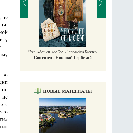
, не
щи.
П
ной
Е
еку
кт —
Чего ждет от нас Бог. 10 заповедей Божиих
тому
Святитель Николай Сербский
к во
нцип
а он
НОВЫЕ МАТЕРИАЛЫ
 не
 и я
у-то
ги»
лги»