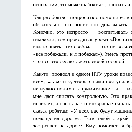
основании, ты можешь бояться, просить и 
Как раз бояться попросить о помощи есть 
обязательно это постоянно доказывать
Конечно, это непросто — воспитывать 
гимназии, где проводятся уроки «Воспит
важно знать, что свобода — это не всед
Разлуки не будет
Фредерика де Грааф
«все побежали, и я побежал»). Уметь про
что все это делают, жить своей головой —
Как-то, проводя в одном ПТУ уроки право
всем, как хотите, чтобы с вами поступали
не нужно понимать примитивно: ты — мне
мне даст списать контрольную. Это прав
исчезает, а очень часто возвращается к н
сказал ребятам: «У всех вас будут машины
помощь на дороге». Есть такой старый
застревает на дороге. Ему помогает выб