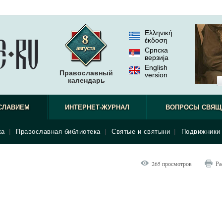
Ελληνική
έκδοση
Српска
верзиjа
English
Православный
version
календарь
СЛАВИЕМ
ИНТЕРНЕТ-ЖУРНАЛ
ВОПРОСЫ СВЯЩ
ка
|
Православная библиотека
|
Святые и святыни
|
Подвижники 
265 просмотров
Ра