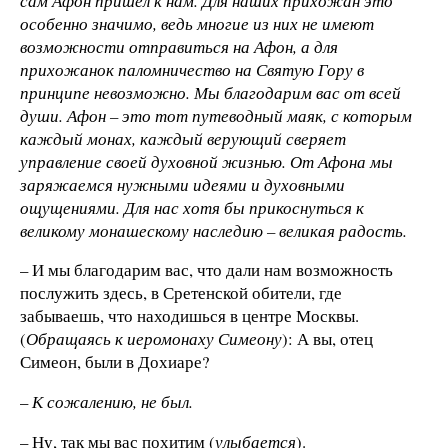
сам Афон пришел к нам. Для наших прихожан это
особенно значимо, ведь многие из них не имеют
возможности отправиться на Афон, а для
прихожанок паломничество на Святую Гору в
принципе невозможно. Мы благодарим вас от всей
души. Афон – это тот путеводный маяк, с которым
каждый монах, каждый верующий сверяет
управление своей духовной жизнью. От Афона мы
заряжаемся нужными идеями и духовными
ощущениями. Для нас хотя бы прикоснуться к
великому монашескому наследию – великая радость.
– И мы благодарим вас, что дали нам возможность
послужить здесь, в Сретенской обители, где
забываешь, что находишься в центре Москвы.
(
Обращаясь к иеромонаху Симеону
): А вы, отец
Симеон, были в Дохиаре?
–
К сожалению, не был.
– Ну, так мы вас похитим (
улыбается
).