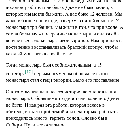
– Особножительным
. И очень бедным был. Никаких
доходов у обители не было. Даже не было келий, в
которых мы могли бы жить. А нас было 12 человек. Мы
жили в башне при входе, наверху, в одной комнате. У
монастыря три башни. Мы жили в той, что при входе. А
самая большая – посередине монастыря, и она как бы
венчает весь монастырь такой короной. Нам пришлось
постепенно восстанавливать братский корпус, чтобы
каждый мог жить в своей келье.
Тогда монастырь был особножительным, а 15
[10]
сентября
первым игуменом общежительного
монастыря стал отец Григорий. Было его поставление.
С того момента начинается история восстановления
монастыря. С большими трудностями, конечно. Денег
не было. И как раз эта работа, которая велась в
обители, и стала проблемой для некоторых: работать
приходилось много, терпеть холод. Словно бы в
Сибири. Ну, и все остальное.