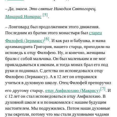
– Да, знаем. Это святые Никодим Святогорец,
[5]
Макарий Нотарас
.
– Лонговард был продолжением этого движения.
Последним из братии этого монастыря был
старец
[6]
Филофей (Зервакос)
. И как раз и бабушка, и мама
архимандрита Григория, нашего старца, приходили на
исповедь к отцу Филофею. Ну, и конечно, женщины
брали с собой мальчика. Он был маленьким и не мог
прикладываться к иконам, и тогда монах брал его под
руки и поднимал. С детства он исповедовался отцу
Филофею (Зервакосу). А в 12 лет он отправился
учиться в духовную школу. Отец Филофей препоручил
[7]
его другому старцу,
отцу Амфилохию (Макрису)
. И
с 12 лет он стал исповедоваться отцу Амфилохию. В
духовной школе я и познакомился с нашим будущим
настоятелем. Мы подружились. Потом наши духовные
узы окрепли, потому что мы стали духовными чадами