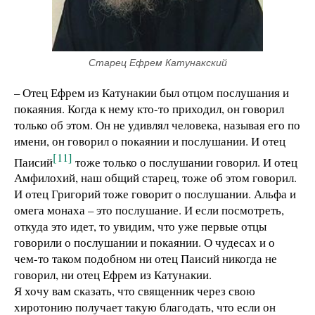
Старец Ефрем Катунакский
– Отец Ефрем из Катунакии был отцом послушания и
покаяния. Когда к нему кто-то приходил, он говорил
только об этом. Он не удивлял человека, называя его по
имени, он говорил о покаянии и послушании. И отец
[11]
Паисий
тоже только о послушании говорил. И отец
Амфилохий, наш общий старец, тоже об этом говорил.
И отец Григорий тоже говорит о послушании. Альфа и
омега монаха – это послушание. И если посмотреть,
откуда это идет, то увидим, что уже первые отцы
говорили о послушании и покаянии. О чудесах и о
чем-то таком подобном ни отец Паисий никогда не
говорил, ни отец Ефрем из Катунакии.
Я хочу вам сказать, что священник через свою
хиротонию получает такую благодать, что если он