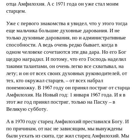
отца Амфилохия. А с 1971 года он уже стал моим
старцем.
Уже с первого знакомства я увидел, что у этого тогда
еще мальчика большие духовные дарования. И не
только духовные дарования, но и административные
способности. А ведь очень редко бывает, когда в
одном человеке сочетаются эти два дара. Но его Бог
щедро наградил. И потому, что его Господь наделил
такими талантами, он очень легко все схватывал, на
лету; и он от всех своих духовных руководителей, от
тех, кто окружал старцев, – от всех набрал
понемножку. В 1967 году он принял постриг от старца
Амфилохия. На Новый год: 1 января 1967 года. И я в
этот же год принял постриг, только на Пасху – в
Великую субботу.
А в 1970 году старец Амфилохий преставился Богу. И
по причинам, от нас не зависящим, мы вынуждены
были уехать из скита, где жил старец Амфилохий. Мы