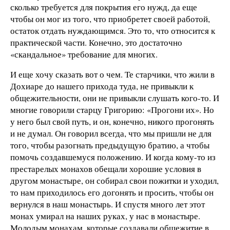
сколько требуется для покрытия его нужд, да еще
чтобы он мог из того, что приобретет своей работой,
остаток отдать нуждающимся. Это то, что относится к
практической части. Конечно, это достаточно
«скандальное» требование для многих.
И еще хочу сказать вот о чем. Те старчики, что жили в
Дохиаре до нашего прихода туда, не привыкли к
общежительности, они не привыкли слушать кого-то. И
многие говорили старцу Григорию: «Прогони их». Но
у него был свой путь, и он, конечно, никого прогонять
и не думал. Он говорил всегда, что мы пришли не для
того, чтобы разогнать предыдущую братию, а чтобы
помочь создавшемуся положению. И когда кому-то из
престарелых монахов обещали хорошие условия в
другом монастыре, он собирал свои пожитки и уходил,
то нам приходилось его догонять и просить, чтобы он
вернулся в наш монастырь. И спустя много лет этот
монах умирал на наших руках, у нас в монастыре.
Молодым монахам, которые создавали общежитие в