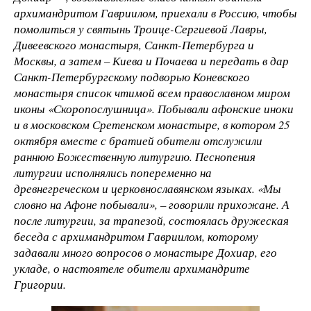
архимандритом Гавриилом, приехали в Россию, чтобы
помолиться у святынь Троице-Сергиевой Лавры,
Дивеевского монастыря, Санкт-Петербурга и
Москвы, а затем – Киева и Почаева и передать в дар
Санкт-Петербургскому подворью Коневского
монастыря список чтимой всем православном миром
иконы «Скоропослушница». Побывали афонские иноки
и в московском Сретенском монастыре, в котором 25
октября вместе с братией обители отслужили
раннюю Божественную литургию. Песнопения
литургии исполнялись попеременно на
древнегреческом и церковнославянском языках. «Мы
словно на Афоне побывали», – говорили прихожане. А
после литургии, за трапезой, состоялась дружеская
беседа с архимандритом Гавриилом, которому
задавали много вопросов о монастыре Дохиар, его
укладе, о настоятеле обители архимандрите
Григории.