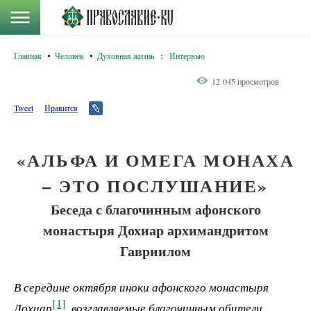
Главная
Человек
Духовная жизнь
:
Интервью
12 045 просмотров
Tweet
Нравится
«АЛЬФА И ОМЕГА МОНАХА
– ЭТО ПОСЛУШАНИЕ»
Беседа с благочинным афонского
монастыря Дохиар архимандритом
Гавриилом
В середине октября иноки афонского монастыря
[1]
Дохиар
, возглавляемые благочинным обители