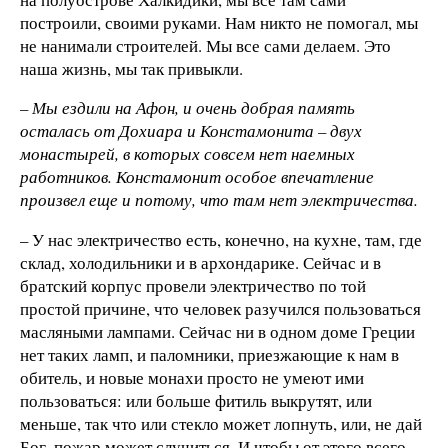
построили, своими руками. Нам никто не помогал, мы
не нанимали строителей. Мы все сами делаем. Это
наша жизнь, мы так привыкли.
– Мы ездили на Афон, и очень добрая память
осталась от Дохиара и Констамонита – двух
монастырей, в которых совсем нет наемных
работников. Констамонит особое впечатление
произвел еще и потому, что там нет электричества.
– У нас электричество есть, конечно, на кухне, там, где
склад, холодильники и в архондарике. Сейчас и в
братский корпус провели электричество по той
простой причине, что человек разучился пользоваться
масляными лампами. Сейчас ни в одном доме Греции
нет таких ламп, и паломники, приезжающие к нам в
обитель, и новые монахи просто не умеют ими
пользоваться: или больше фитиль выкрутят, или
меньше, так что или стекло может лопнуть, или, не дай
Бог, пожар может случиться. И чтобы от этого всего