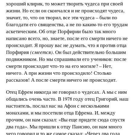
хороший клирик, то может творить чудеса при своей
жизни. Но если он скончался и не происходят чудеса,
значит, то, что он творил, все эти чудеса – были по
благодати его священства, а не по каким-то его трудам
аскетическим. Об отце Порфирии было так много
написано всего, но, знаете, после его смерти ничего не
происходит. Я прошу вас не думать, что я против отца
Порфирия
(смеется)
. Он был действительно большим
подвижником. Но мы спрашивали его учеников: после
смерти происходит что-то на его могиле? – Нет,
ничего. А при жизни что происходило! Столько
рассказов! А после смерти ничего не происходит.
Отец Ефрем никогда не говорил о чудесах. А мы с ним
общались очень часто. В 1978 году отец Григорий, наш
настоятель, послал нас на Афон с несколькими
монахами, и мы посетили отца Ефрема. И, между
прочим, он нам сказал: «Вы еще придете сюда спустя
два года». Мы пришли к отцу Паисию, он нам много
чего говорил и то же самое сказал: «Через два года