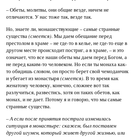
– Обеты, молитвы, они общие везде, ничем не
отличаются. У нас тоже так, везде так.
Но, знаете ли, монашествующие – самые странные
существа
(смеется)
. Мы даем обещание перед
престолом в храме – не где-то в келье, не где-то еще в
другом месте происходит постриг, а в храме, – и это
означает, что все наши обеты мы даем перед Богом, а
не перед каким-то человеком. Но если ты монаха как-
то обидишь словом, он просто берет свой чемоданчик
и убегает из монастыря
(смеется)
. В то время как
женатому человеку, конечно, сложнее вот так
разлучиться, развестись, хотя он таких обетов, как
монах, и не дает. Потому я и говорю, что мы самые
странные существа.
– А если после принятия пострига изменилась
ситуация в монастыре: скажем, был поставлен
другой игумен, который живет другой жизнью, или