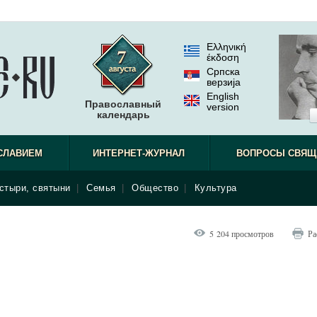
Ελληνική
έκδοση
Српска
верзиjа
English
Православный
version
календарь
СЛАВИЕМ
ИНТЕРНЕТ-ЖУРНАЛ
ВОПРОСЫ СВЯЩ
стыри, святыни
|
Семья
|
Общество
|
Культура
5 204 просмотров
Ра