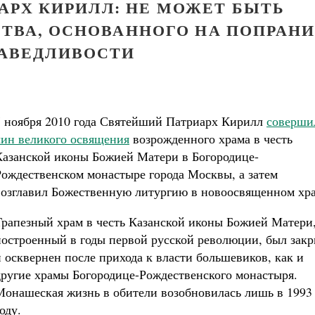
АРХ КИРИЛЛ: НЕ МОЖЕТ БЫТЬ
ТВА, ОСНОВАННОГО НА ПОПРАН
АВЕДЛИВОСТИ
7 ноября 2010 года Святейший Патриарх Кирилл
соверши
чин великого освящения
возрожденного храма в честь
Казанской иконы Божией Матери в Богородице-
Рождественском монастыре города Москвы, а затем
возглавил Божественную литургию в новоосвященном хра
Трапезный храм в честь Казанской иконы Божией Матери
построенный в годы первой русской революции, был зак
и осквернен после прихода к власти большевиков, как и
другие храмы Богородице-Рождественского монастыря.
Монашеская жизнь в обители возобновилась лишь в 1993
оду.