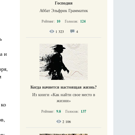
Господня
Аббат Эльфрик Грамматик
Рейтинг:
10
Голосов:
124
1 323
4
ь
а и
оря,
м
Когда начнется настоящая жизнь?
Из книги «Как найти свое место в
жизни​»
 ко
Рейтинг:
9.8
Голосов:
137
ов,
2 106
му