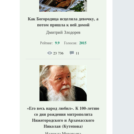
Как Богородица исцелила девочку, а
потом пришла к ней домой
Дмитрий Злодорев
Рейтинг:
9.9
Голосов:
2015
23 736
11
«Его весь народ любил». К 100-летию
со дня рождения митрополита
Нижегородского и Арзамасского
Николая (Кутепова)
Надежда Муравьева