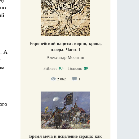
дно
ый
Европейский нацизм: корни, крона,
плоды. Часть 1
. А
Александр Мосякин
е
ям
Рейтинг:
9.4
Голосов:
89
2 062
1
ого
Бремя меча и исцеление сердца: как