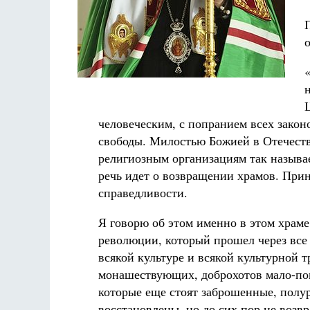
человеческим, с попранием всех законо
свободы. Милостью Божией в Отечеств
религиозным организациям так называ
речь идет о возвращении храмов. Прин
справедливости.
Я говорю об этом именно в этом храме
революции, который прошел через все
всякой культуре и всякой культурной 
монашествующих, доброхотов мало-пома
которые еще стоят заброшенные, полур
восстановлены, но до сих пор не воз