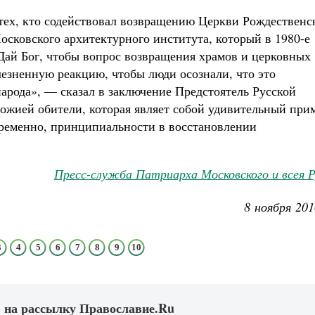
тех, кто содействовал возвращению Церкви Рождественс
осковского архитектурного института, который в 1980-е
Дай Бог, чтобы вопрос возвращения храмов и церковных
лезненную реакцию, чтобы люди осознали, что это
народа», — сказал в заключение Предстоятель Русской
ожией обители, которая являет собой удивительный при
временно, принципиальности в восстановлении
Пресс-служба Патриарха Московского и всея 
8 ноября 201
3
4
5
6
7
8
9
10
 на рассылку Православие.Ru