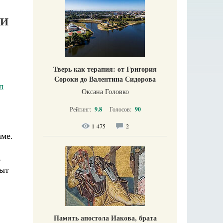
ИИ
Тверь как терапия: от Григория
Сороки до Валентина Сидорова
л
Оксана Головко
Рейтинг:
9.8
Голосов:
90
1 475
2
ме.
,
рыт
Память апостола Иакова, брата