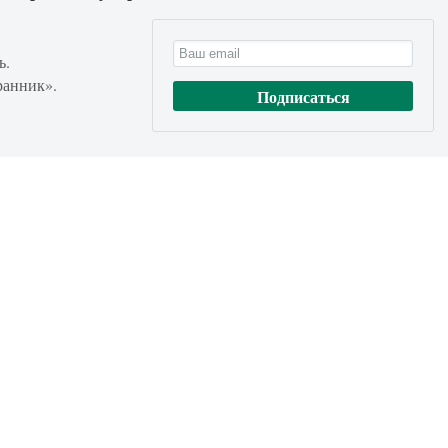
ь.
ранник».