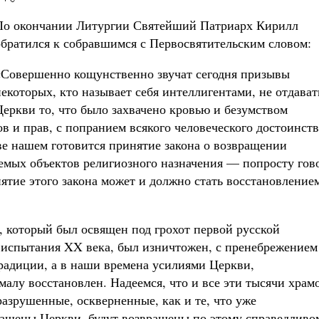
По окончании Литургии Святейший Патриарх Кирилл
обратился к собравшимся с Первосвятительским словом:
«Совершенно кощунственно звучат сегодня призывы
некоторых, кто называет себя интеллигентами, не отдават
Церкви то, что было захвачено кровью и безумством
в и прав, с попранием всякого человеческого достоинств
е нашем готовится принятие закона о возвращении
емых объектов религиозного назначения — попросту гов
ятие этого закона может и должно стать восстановление
, который был освящен под грохот первой русской
 испытания XX века, был изничтожен, с пренебрежением
традиции, а в наши времена усилиями Церкви,
лу восстановлен. Надеемся, что и все эти тысячи храм
азрушенные, оскверненные, как и те, что уже
вращены Церкви, будут возвращены по этому справедливо