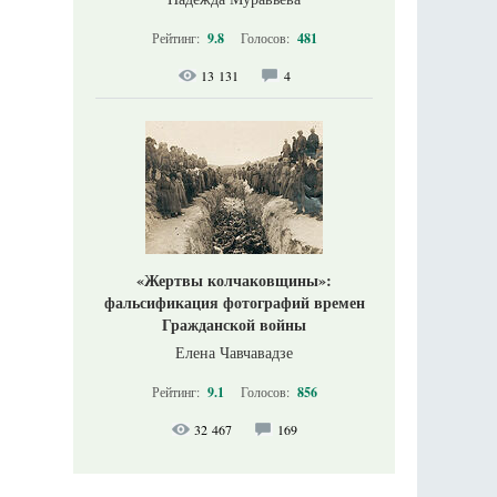
Рейтинг:
9.8
Голосов:
481
13 131
4
«Жертвы колчаковщины»:
фальсификация фотографий времен
Гражданской войны
Елена Чавчавадзе
Рейтинг:
9.1
Голосов:
856
32 467
169