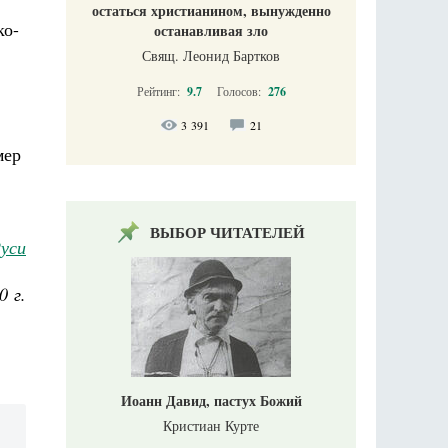
остаться христианином, вынужденно
ко-
останавливая зло
Свящ. Леонид Бартков
Рейтинг:
9.7
Голосов:
276
3 391
21
мер
ВЫБОР ЧИТАТЕЛЕЙ
Руси
0 г.
Иоанн Давид, пастух Божий
Кристиан Курте