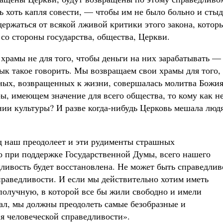
сть хоть капля совести, — чтобы им не было больно и сты
держаться от всякой лживой критики этого закона, котор
 со стороны государства, общества, Церкви.
храмы не для того, чтобы деньги на них зарабатывать —
зык такое говорить. Мы возвращаем свои храмы для того,
нных, возвращенных к жизни, совершалась молитва Божия
ры, имеющем значение для всего общества, то кому как н
нии культуры? И разве когда-нибудь Церковь мешала люд
д наш преодолеет и эти рудименты страшных
 при поддержке Государственной Думы, всего нашего
дливость будет восстановлена. Не может быть справедлив
праведливости. И если мы действительно хотим иметь
олучную, в которой все бы жили свободно и имели
ал, мы должны преодолеть самые безобразные и
 человеческой справедливости».