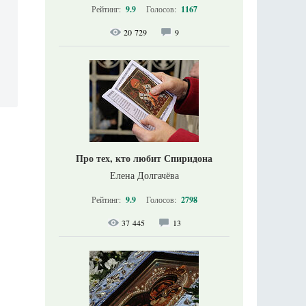
Рейтинг:
9.9
Голосов:
1167
20 729
9
Про тех, кто любит Спиридона
Елена Долгачёва
Рейтинг:
9.9
Голосов:
2798
37 445
13