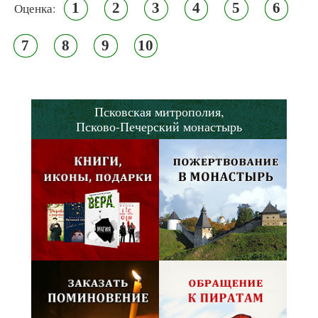
1
2
3
4
5
6
Оценка:
7
8
9
10
Псковская митрополия,
Псково-Печерский монастырь