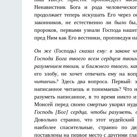
Ненавистник Бога и рода человеческо
продолжает теперь искушать Его через 
законников, не естественно ли было бы
пророков, первыми узнали Господа наш
пред Ним как Его вестники, проповедуя н
Он же
(Господь)
сказал ему: в законе 
Господа Бога твоего всем сердцем твои
разумением твоим, и ближнего твоего, как
его злобу, не хочет отвечать ему на во
читаешь?
Здесь два вопроса. Первый: з
написанное читаешь и понимаешь? Что на
разуметь написанное, в то время никто и
Моисей перед своею смертью укорял иуде
Господь [Бог] сердца, чтобы разуметь,
Довольно странно, что этот иудейский
наиболее спасительные, странно по д
поставлены на первое место с другими гла