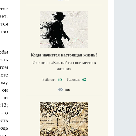
тос
ает,
ется
тво
обы
Когда начнется настоящая жизнь?
знь
Из книги «Как найти свое место в
 том
жизни​»
исте
Рейтинг:
9.8
Голосов:
62
ому
 он
786
я ли
12;
- о
ость
подь
ти.