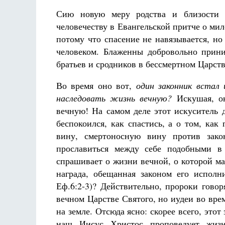
Сию новую меру родства и близости 
человечеству в Евангельской притче о мил
потому что спасение не навязывается, н
человеком. Блаженны добровольно прин
братьев и сродников в бессмертном Царст
Во время оно вот,
один законник встал 
наследовать жизнь вечную?
Искушая, он
вечную! На самом деле этот искуситель 
беспокоился, как спастись, а о том, как
вину, смертоносную вину против зако
прославиться между себе подобными в 
спрашивает о жизни вечной, о которой ма
награда, обещанная законом его исполн
Еф.6:2-3)? Действительно, пророки гово
вечном Царстве Святого, но иудеи во вр
на земле. Отсюда ясно: скорее всего, этот
наш Иисус Христос проповедует жизн