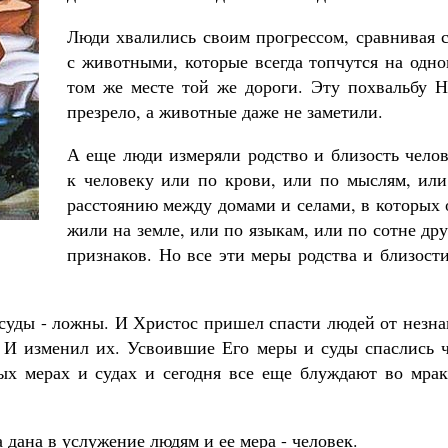
Люди хвалились своим прогрессом, сравнивая 
с животными, которые всегда топчутся на одн
том же месте той же дороги. Эту похвальбу Н
презрело, а животные даже не заметили.
А еще люди измеряли родство и близость чело
к человеку или по крови, или по мыслям, или
расстоянию между домами и селами, в которых
жили на земле, или по языкам, или по сотне др
признаков. Но все эти меры родства и близост
суды - ложны. И Христос пришел спасти людей от незна
 И изменил их. Усвоившие Его меры и суды спаслись ч
ых мерах и судах и сегодня все еще блуждают во мрак
 дана в услужение людям и ее мера - человек.