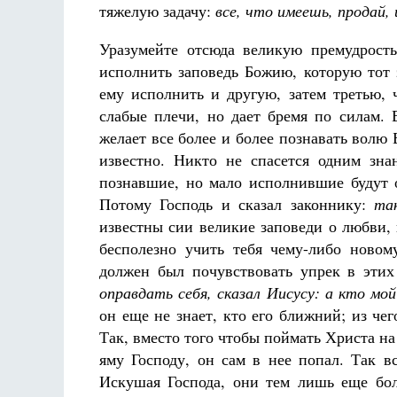
тяжелую задачу:
все, что имеешь, продай,
Уразумейте отсюда великую премудрост
исполнить заповедь Божию, которую тот з
ему исполнить и другую, затем третью, 
слабые плечи, но дает бремя по силам. 
желает все более и более познавать волю 
известно. Никто не спасется одним зн
познавшие, но мало исполнившие будут 
Потому Господь и сказал законнику:
та
известны сии великие заповеди о любви,
бесполезно учить тебя чему-либо новом
должен был почувствовать упрек в этих
оправдать себя, сказал Иисусу: а кто мо
он еще не знает, кто его ближний; из че
Так, вместо того чтобы поймать Христа на
яму Господу, он сам в нее попал. Так в
Искушая Господа, они тем лишь еще бол