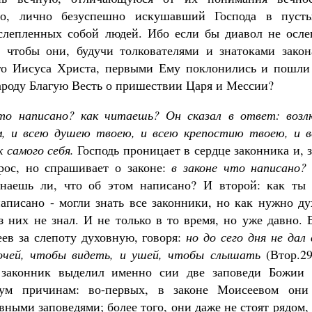
го, лично безуспешно искушавший Господа в пусты
ослепленных собой людей. Ибо если бы диавол не осле
, чтобы они, будучи толкователями и знатоками закон
его Иисуса Христа, первыми Ему поклонились и пошли
ароду Благую Весть о пришествии Царя и Мессии?
что написано? как читаешь? Он сказал в ответ: возл
м, и всею душею твоею, и всею крепостию твоею, и в
 самого себя.
Господь проницает в сердце законника и, 
прос, но спрашивает о законе:
в законе что написано? 
наешь ли, что об этом написано? И второй: как ты 
писано - могли знать все законники, но как нужно ду
з них не знал. И не только в то время, но уже давно.
ев за слепоту духовную, говоря:
но до сего дня не дал
 очей, чтобы видеть, и ушей, чтобы слышать
(Втор.29
 законник выделил именно сии две заповеди Божии 
вум причинам: во-первых, в законе Моисеевом они
вными заповедями; более того, они даже не стоят рядом,