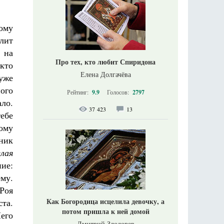
ому
елит
 на
Про тех, кто любит Спиридона
кто
Елена Долгачёва
 уже
ого
Рейтинг:
9.9
Голосов:
2797
ло.
37 423
13
тебе
тому
ник
лая
ние:
ему.
 Роя
Как Богородица исцелила девочку, а
та.
потом пришла к ней домой
его
Дмитрий Злодорев