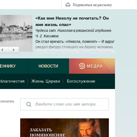
Подписаться на рассылку
«Как мне Николу не почитать? Он
мне жизнь спас»
Чудеса свт. Николая в рязанской глубинке.
Ч. 2. Касимов
Он стал кричать: «Никола, помоги!» ‒ И вдруг
увидал фигуру стоящего на берегу человека,
который громко сказал: «Василий Иванович,
не бойся, я сейчас приду».
ЕННИКУ
НОВОСТИ
МЕДИА
благочестия
|
Жизнь Церкви
|
Богослужение
спечатать