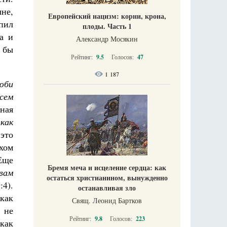
не,
Европейский нацизм: корни, крона,
пил
плоды. Часть 1
а и
Александр Мосякин
 бы
Рейтинг:
9.5
Голосов:
47
1 187
юби
сем
зная
как
это
хом
 Еще
Бремя меча и исцеление сердца: как
 вам
остаться христианином, вынужденно
:4).
останавливая зло
как
Свящ. Леонид Бартков
 не
Рейтинг:
9.8
Голосов:
223
 как