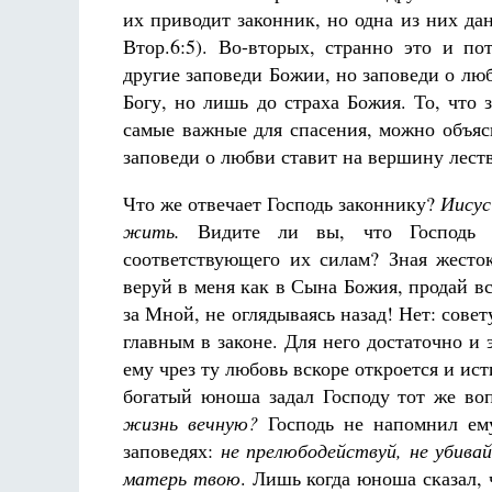
их приводит законник, но одна из них дан
Втор.6:5). Во-вторых, странно это и по
другие заповеди Божии, но заповеди о люб
Богу, но лишь до страха Божия. То, что
самые важные для спасения, можно объяс
заповеди о любви ставит на вершину леств
Что же отвечает Господь законнику?
Иисус
жить.
Видите ли вы, что Господь н
соответствующего их силам? Зная жесток
веруй в меня как в Сына Божия, продай вс
за Мной, не оглядываясь назад! Нет: совет
главным в законе. Для него достаточно и 
ему чрез ту любовь вскоре откроется и ист
богатый юноша задал Господу тот же во
жизнь вечную?
Господь не напомнил ему
заповедях:
не прелюбодействуй, не убива
матерь твою
. Лишь когда юноша сказал, 