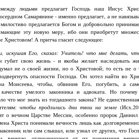
между людьми предлагает Господь наш Иисус Хрис
осердном Самарянине - именно предлагает, а не навязыв
о милостиво предлагается Богом и добровольно принима
имающие эту новую меру, ибо они приобретут множес
ве Христовом! А притча гласит следующее:
и, искушая Его, сказал: Учитель! что мне делать, чт
 губит свою жизнь - и якобы желает наследовать жи
думал не о своей жизни, но о Христовой; то есть не о
 подвергнуть опасности Господа. Он хотел найти во Хр
на Моисеева, чтобы, обвинив Его, погубить, а сам
качестве умелого законника и адвоката. Но почему
ло что мог знать из тогдашнего закона? Не единственна
ителям:
чтобы продлились дни твои на земле
(Исх.20:
рят о вечном Царстве Мессии, особенно пророк Даниил 
емена Христа понимали вечность лишь как долговременн
 законник или сам слышал, или узнал от других, что Гос
ь вечную, отличающуюся от их понимания вечнос