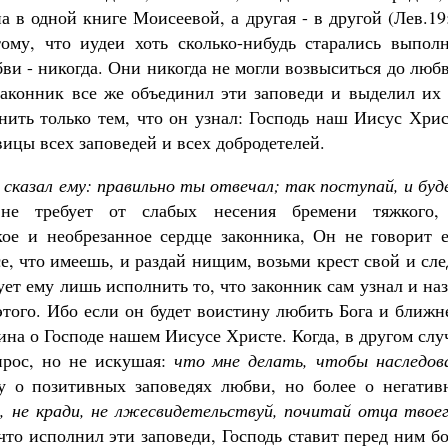
а в одной книге Моисеевой, а другая - в другой (Лев.19
тому, что иудеи хоть сколько-нибудь старались выполн
ви - никогда. Они никогда не могли возвыситься до люб
 законник все же объединил эти заповеди и выделил их
нить только тем, что он узнал: Господь наш Иисус Хри
ицы всех заповедей и всех добродетелей.
 сказал ему: правильно ты отвечал; так поступай, и бу
е требует от слабых несения бремени тяжкого,
ое и необрезанное сердце законника, Он не говорит е
е, что имеешь, и раздай нищим, возьми крест свой и сл
ует ему лишь исполнить то, что законник сам узнал и на
этого. Ибо если он будет воистину любить Бога и ближн
ина о Господе нашем Иисусе Христе. Когда, в другом слу
прос, но не искушая:
что мне делать, чтобы наследов
 о позитивных заповедях любви, но более о негатив
й, не кради, не лжесвидетельствуй, почитай отца твое
что исполнил эти заповеди, Господь ставит перед ним б