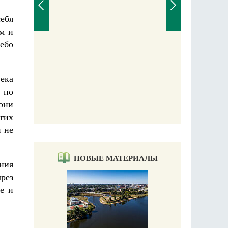
себя
ом и
ебо
Великомучени
века
 по
 они
угих
и не
НОВЫЕ МАТЕРИАЛЫ
ния
рез
е и