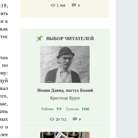
:18;
2 568
8
ять
ви к
 как
стос
ВЫБОР ЧИТАТЕЛЕЙ
дешь
 но
му:
едуй
звал
Иоанн Давид, пастух Божий
его,
Кристиан Курте
чае,
Рейтинг:
9.9
Голосов:
1166
ать
ных
20 712
9
го и
олее