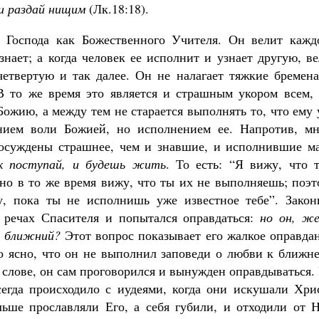
 и раздай нищим
(Лк.18:18).
ь Господа как Божественного Учителя. Он велит кажд
нает; а когда человек ее исполнит и узнает другую, в
четвертую и так далее. Он не налагает тяжкие бремена
В то же время это является и страшным укором всем, 
Божию, а между тем не старается выполнять то, что ему
анием воли Божией, но исполнением ее. Напротив, мн
осуждены страшнее, чем и знавшие, и исполнившие ма
к поступай, и будешь жить
. То есть: “Я вижу, что 
 но в то же время вижу, что ты их не выполняешь; поэ
у, пока ты не исполнишь уже известное тебе”. Закон
 речах Спасителя и попытался оправдаться:
но он, же
й ближний?
Этот вопрос показывает его жалкое оправда
го ясно, что он не выполнил заповеди о любви к ближн
 слове, он сам проговорился и вынужден оправдываться.
сегда происходило с иудеями, когда они искушали Хрис
ьше прославляли Его, а себя губили, и отходили от Н