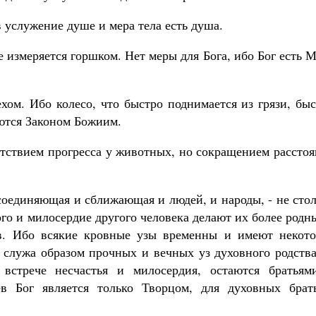
в услужение душе и мера тела есть душа.
е измеряется горшком. Нет меры для Бога, ибо Бог есть 
хом. Ибо колесо, что быстро поднимается из грязи, бы
яются Законом Божиим.
утствием прогресса у животных, но сокращением рассто
соединяющая и сближающая и людей, и народы, - не сто
ого и милосердие другого человека делают их более род
ев. Ибо всякие кровные узы временны и имеют некото
 служа образом прочных и вечных уз духовного родства
встрече несчастья и милосердия, остаются братьям
в Бог является только Творцом, для духовных брать