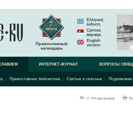
Ελληνική
έκδοση
Српска
верзиjа
English
Православный
version
календарь
СЛАВИЕМ
ИНТЕРНЕТ-ЖУРНАЛ
ВОПРОСЫ СВЯЩ
ка
|
Православная библиотека
|
Святые и святыни
|
Подвижники 
21 930 просмотров
Ра