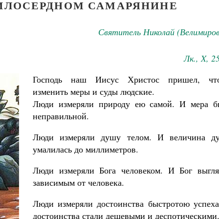
ИЛОСЕРДНОМ САМАРЯНИНЕ
Святитель Николай (Велимиров
Лк., X, 2
Господь наш Иисус Христос пришел, чт
изменить меры и суды людские.
Люди измеряли природу ею самой. И мера б
неправильной.
Люди измеряли душу телом. И величина д
умалилась до миллиметров.
Люди измеряли Бога человеком. И Бог выгля
зависимым от человека.
Люди измеряли достоинства быстротою успеха
достоинства стали дешевыми и деспотическими