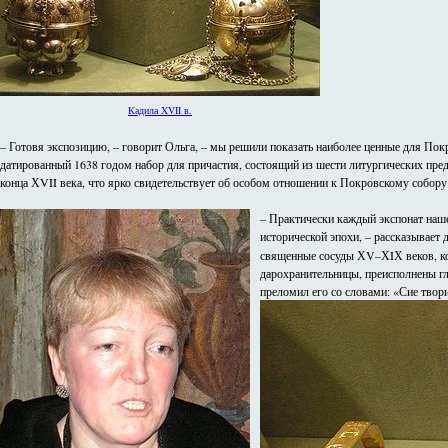
Кадила XVII в.
– Готовя экспозицию, – говорит Ольга, – мы решили показать наиболее ценные для Пок
датированный 1638 годом набор для причастия, состоящий из шести литургических пред
конца ХVII века, что ярко свидетельствует об особом отношении к Покровскому собор
– Практически каждый экспонат наше
исторической эпохи, – рассказывае
священные сосуды ХV–ХIХ веков, кот
дарохранительницы, преисполнены гл
преломил его со словами: «Сие твор