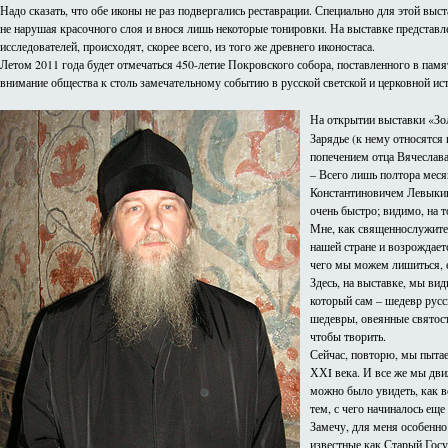
Надо сказать, что обе иконы не раз подвергались реставрации. Специально для этой вы
не нарушая красочного слоя и внося лишь некоторые тонировки. На выставке представл
исследователей, происходят, скорее всего, из того же древнего иконостаса.
Летом 2011 года будет отмечаться 450-летие Покровского собора, поставленного в пам
внимание общества к столь замечательному событию в русской светской и церковной ист
На открытии выставки «Зо
Зарядье (к нему относятся
попечением отца Вячеслава
– Всего лишь полтора мес
Константиновичем Левыкины
очень быстро; видимо, на 
Мне, как священнослужител
нашей стране и возрождает
чего мы можем лишиться, 
Здесь, на выставке, мы ви
который сам – шедевр русск
шедевры, овеянные святость
чтобы творить.
Сейчас, повторю, мы пытае
ХХI века. И все же мы дв
можно было увидеть, как в
тем, с чего начиналось еще
Замечу, для меня особенно
известные как Старый Госу