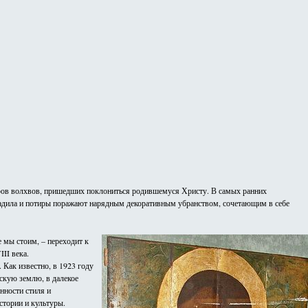
 даров волхвов, пришедших поклониться родившемуся Христу. В самых ранних
 кадила и потиры поражают нарядным декоративным убранством, сочетающим в себе
 мы стоим, – переходит к
II века.
 Как известно, в 1923 году
рскую землю, в далекое
нности стиля и
стории и культуры.