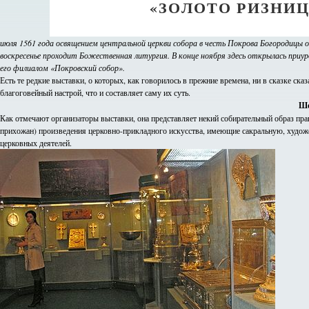
«ЗОЛОТО РИЗНИ
июля 1561 года освящением центральной церкви собора в честь Покрова Богородицы 
воскресенье проходит Божественная литургия. В конце ноября здесь открылась при
его филиалом «Покровский собор».
Есть те редкие выставки, о которых, как говорилось в прежние времена, ни в сказке ска
благоговейный настрой, что и составляет саму их суть.
Ше
Как отмечают организаторы выставки, она представляет некий собирательный образ прав
прихожан) произведения церковно-прикладного искусства, имеющие сакральную, худож
церковных деятелей.