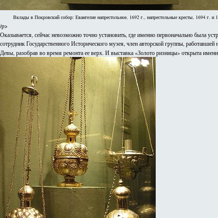
Вклады в Покровский собор: Евангелие напрестольное, 1692 г., напрестольные кресты, 1694 г. и 1
/p>
Оказывается, сейчас невозможно точно установить, где именно первоначально была уст
сотрудник Государственного Исторического музея, член авторской группы, работавшей 
Девы, разобрав во время ремонта ее верх. И выставка «Золото ризницы» открыта именно