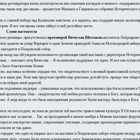
ставки реставраторы вновь посмотрели на них опытным взглядом и немного «подправили»
ены также еще две иконы – архангелов Михаила и Гавриила из собрания Исторического 
ять о славной победе над Казанским ханством, и я надеюсь, мы создадим новую экспози
ории. И все эти иконы снова займут в ней достойное место.
Слово настоятеля
лото ризницы» присутствовал
протоиерей Вячеслав Шестаков
,настоятель Патриаршег
 пять храмов на улице Варварке и храм Зачатия праведной Анны на Москворецкой набер
 находится и Покровский собор.
яца назад мы обсуждали возможность организации такой выставки с директором Историч
м, – поясняет отец Вячеслав. – Я молитвенно поддержал эту идею. И вот она осущест
то было благоволение Божие.
ю, выставка особенно отрадна тем, что свидетельствует о великой православной культу
ся в наши дни. Хотя нам предстоит пройти еще довольно долгий путь, прежде чем общест
если пойдем иной дорогой.
дим подлинные шедевры – уникальные изделия, что использовались при богослужении в 
ой архитектуры. Они – свидетельства той любви русского человека к Богу, которая подв
ю. А ведь когда-то это была повседневная реальность! Были мастера, была вера в Бога,
мся это воссоздать, но пока не достигли той высоты: православная культура ХVII века
ижемся шаг за шагом… Так, на проходившей в начале ноября в Манеже выставке-форум
озросло мастерство наших, современных умельцев, создающих произведения церковного
 совсем не так давно.
 отрадно, что одно из видных мест на выставке в Покровском соборе отведено вкладу ц
дарев двор, отданы были потом основанному здесь Знаменскому монастырю, оставшееся