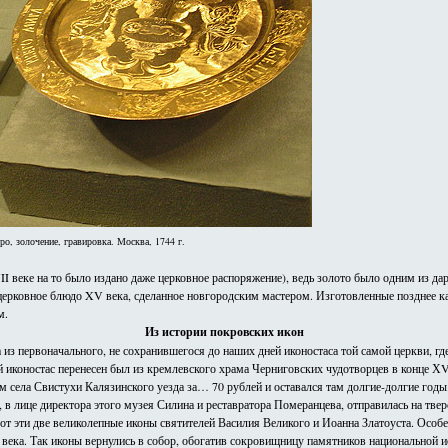
ро, золочение, гравировка. Москва, 1744 г.
XVII веке на то было издано даже церковное распоряжение), ведь золото было одним из
я церковное блюдо XV века, сделанное новгородским мастером. Изготовленные позднее
м.
Из истории покровских икон
з первоначального, не сохранившегося до наших дней иконостаса той самой церкви, где
й иконостас перенесен был из кремлевского храма Черниговских чудотворцев в конце ХVI
м села Свистухи Калязинского уезда за… 70 рублей и оставался там долгие-долгие годы.
 в лице директора этого музея Силина и реставратора Померанцева, отправилась на тве
от эти две великолепные иконы святителей Василия Великого и Иоанна Златоуста. Особе
 века. Так иконы вернулись в собор, обогатив сокровищницу памятников национальной и