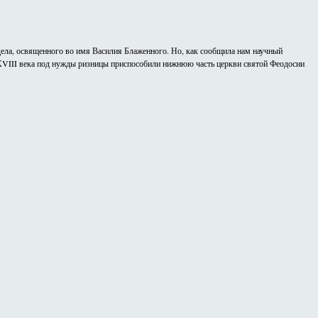
идела, освященного во имя Василия Блаженного. Но, как сообщила нам научный
 ХVIII века под нужды ризницы приспособили нижнюю часть церкви святой Феодосии