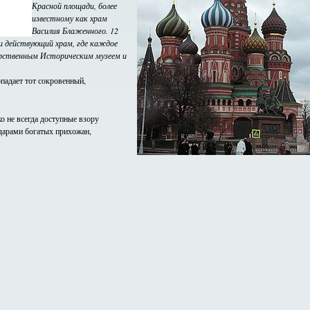
Красной площади, более
известному как храм
Василия Блаженного. 12
 и действующий храм, где каждое
дарственным Историческим музеем и
опадает тот сокровенный,
о не всегда доступные взору
дарами богатых прихожан,