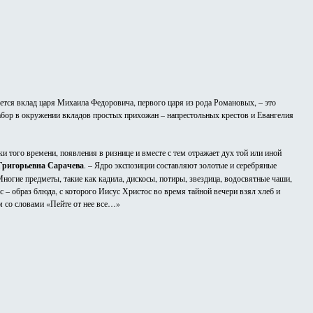
ется вклад царя Михаила Федоровича, первого царя из рода Романовых, – это
набор в окружении вкладов простых прихожан – напрестольных крестов и Евангелия
 того времени, появления в ризнице и вместе с тем отражает дух той или иной
Григорьевна Сарачева
. – Ядро экспозиции составляют золотые и серебряные
огие предметы, такие как кадила, дискосы, потиры, звездица, водосвятные чаши,
– образ блюда, с которого Иисус Христос во время тайной вечери взял хлеб и
м со словами «Пейте от нее все…»