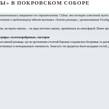
ЦЫ» В ПОКРОВСКОМ СОБОРЕ
ознаменовалось завершение его строительства. Сейчас это всемирно известный музей
уроченная к предстоящему юбилею выставка «Золото ризницы», организованная Госу
зать, ни пером описать, – их надо посетить самому, пропитаться их атмосферой. Иначе пр
девры «золотосеребряных» мастеров
ославной ризницы, где на протяжении столетий бережно сохранялись бесценные (и далек
ественную и мемориальную значимость. Зачастую эти предметы были вкладами гостей, 