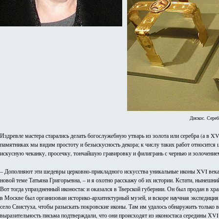
Дискос. Сереб
Издревле мастера старались делать богослужебную утварь из золота или серебра (а в 
памятниках мы видим простоту и безыскусность декора; к числу таких работ относитс
искусную чеканку, просечку, тончайшую гравировку и филигрань с чернью и золочение
– Дополняют эти шедевры церковно-прикладного искусства уникальные иконы XVI века и
новой теме Татьяна Григорьевна, – и я охотно расскажу об их истории. Кстати, нынешни
Вот тогда упраздненный иконостас и оказался в Тверской губернии. Он был продан в хра
в Москве был организован историко-архитектурный музей, и вскоре научная экспедиция,
село Свистуха, чтобы разыскать покровские иконы. Там им удалось обнаружить только в
выразительность письма подтверждали, что они происходят из иконостаса середины ХVI