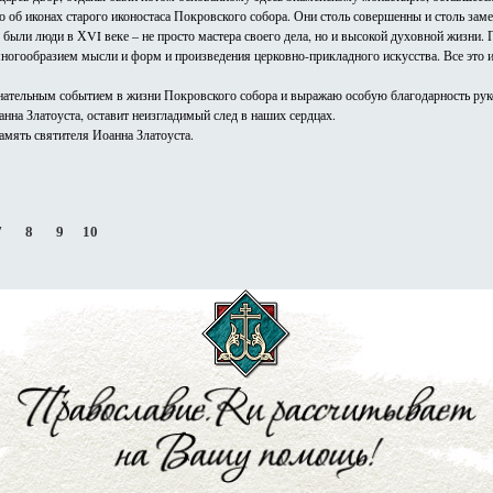
о об иконах старого иконостаса Покровского собора. Они столь совершенны и столь заме
были люди в ХVI веке – не просто мастера своего дела, но и высокой духовной жизни.
ногообразием мысли и форм и произведения церковно-прикладного искусства. Все это 
нательным событием в жизни Покровского собора и выражаю особую благодарность руко
анна Златоуста, оставит неизгладимый след в наших сердцах.
память святителя Иоанна Златоуста.
7
8
9
10