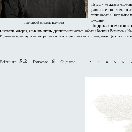
Не могу не сказать отдельн
размышлению о том, какие 
такие образы. Потрясают м
духовно.
Протоиерей Вячеслав Шестаков
Поздравляю всех со знаме
выставки, которая, явив нам иконы древнего иконостаса, образы Василия Великого и Ио
И, наверное, не случайно открытие выставки пришлось на тот день, когда Церковь чтит 
5.2
6
Рейтинг:
Голосов:
Оценка:
1
2
3
4
5
6