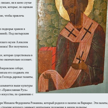
 письмо, ни в коем случае
музея, которые, по оценкам
цию, чтобы привлечь
о подворья храмов в
ежной). Под пастырским
еского музея Алексеем
вилась! Все получилось
ре, которая существовала в
во окончательно осознает,
Покровском соборе,
игала его создавать эти
 и Господь даровал таланты,
 оказывается выше культуры
е «Православная Русь»
 искусства, по сравнению с
аря Михаила Федоровича Романова, который родился в палатах на Варварке. Эти палаты,
 строение которого занимает центральное положение в нашем подворье.