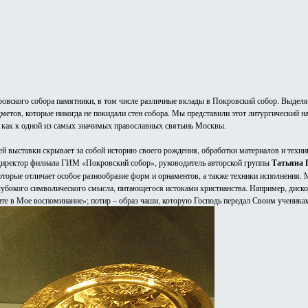
ровского собора памятники, в том числе различные вклады в Покровский собор. Выделя
метов, которые никогда не покидали стен собора. Мы представили этот литургический 
у как к одной из самых значимых православных святынь Москвы.
й выставки скрывает за собой историю своего рождения, обработки материалов и техники
т директор филиала ГИМ «Покровский собор», руководитель авторской группы
Татьяна 
орые отличает особое разнообразие форм и орнаментов, а также техники исполнения. Мн
убокого символического смысла, питающегося истоками христианства. Например, дискос 
ите в Мое воспоминание»; потир – образ чаши, которую Господь передал Своим ученика