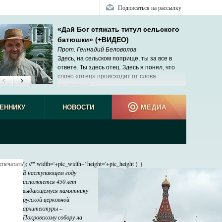
Подписаться на рассылку
«Дай Бог стяжать титул сельского
батюшки» (+ВИДЕО)
Прот. Геннадий Беловолов
Здесь, на сельском поприще, ты за все в
ответе. Ты здесь отец. Здесь я понял, что
слово «отец» происходит от слова
«отвечать».
ЕННИКУ
НОВОСТИ
МЕДИА
спечатать
'); //'" width='+pic_width+' height='+pic_height } }
В наступающем году
исполняется 450 лет
выдающемуся памятнику
русской церковной
архитектуры –
Покровскому собору на