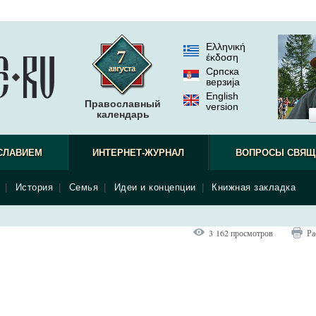
Ελληνική
έκδοση
Српска
верзиjа
English
Православный
version
календарь
СЛАВИЕМ
ИНТЕРНЕТ-ЖУРНАЛ
ВОПРОСЫ СВЯЩ
|
История
|
Семья
|
Идеи и концепции
|
Книжная закладка
3 162 просмотров
Ра